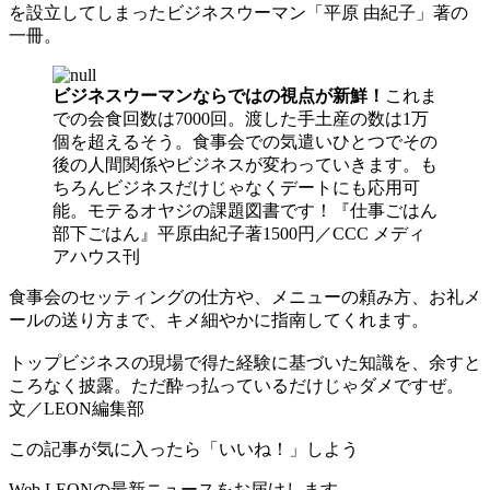
を設立してしまったビジネスウーマン「平原 由紀子」著の
一冊。
ビジネスウーマンならではの視点が新鮮！
これま
での会食回数は7000回。渡した手土産の数は1万
個を超えるそう。食事会での気遣いひとつでその
後の人間関係やビジネスが変わっていきます。も
ちろんビジネスだけじゃなくデートにも応用可
能。モテるオヤジの課題図書です！『仕事ごはん
部下ごはん』平原由紀子著1500円／CCC メディ
アハウス刊
食事会のセッティングの仕方や、メニューの頼み方、お礼メ
ールの送り方まで、キメ細やかに指南してくれます。
トップビジネスの現場で得た経験に基づいた知識を、余すと
ころなく披露。ただ酔っ払っているだけじゃダメですぜ。
文／LEON編集部
この記事が気に入ったら「いいね！」しよう
Web LEONの最新ニュースをお届けします。