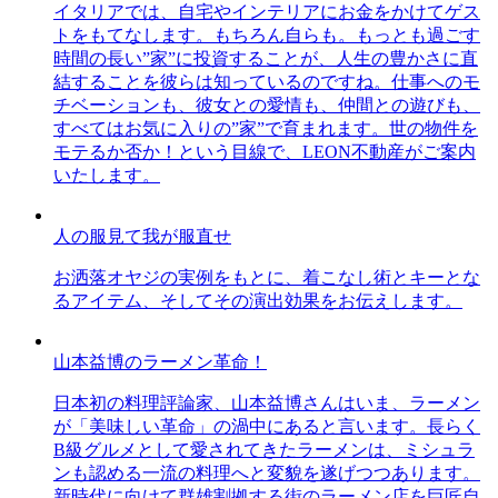
イタリアでは、自宅やインテリアにお金をかけてゲス
トをもてなします。もちろん自らも。もっとも過ごす
時間の長い”家”に投資することが、人生の豊かさに直
結することを彼らは知っているのですね。仕事へのモ
チベーションも、彼女との愛情も、仲間との遊びも、
すべてはお気に入りの”家”で育まれます。世の物件を
モテるか否か！という目線で、LEON不動産がご案内
いたします。
人の服見て我が服直せ
お洒落オヤジの実例をもとに、着こなし術とキーとな
るアイテム、そしてその演出効果をお伝えします。
山本益博のラーメン革命！
日本初の料理評論家、山本益博さんはいま、ラーメン
が「美味しい革命」の渦中にあると言います。長らく
B級グルメとして愛されてきたラーメンは、ミシュラ
ンも認める一流の料理へと変貌を遂げつつあります。
新時代に向けて群雄割拠する街のラーメン店を巨匠自