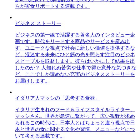
らが実食リポートする連載です。
ビジネス ストーリー
ビジネスの第一線で活躍する著名人のインタビュー企
画です。時代をリードする商品やサービスを産み出
す、ユニークな視点で社会に新しい価値を提供するな
ど、混迷する未来にひと筋の光を照らす注目のビジネ
スピープルを取材します。彼らはいかにして結果を出
したのか？ 人知れぬ苦労や仕事で得た意外な気づきな
ど、ここでしか読めない充実のビジネスストーリーを
お届けします。
イタリア人マッシの「思考する食欲」
イタリア生まれのフード＆ライフスタイルライター、
マッシさん。世界が急速に繋がって、広い視野が求め
られるこの時代に、日本人とはちょっと違う視点で日
本と世界の食に関する文化や習慣、メニューなどにつ
いて考える連載です。