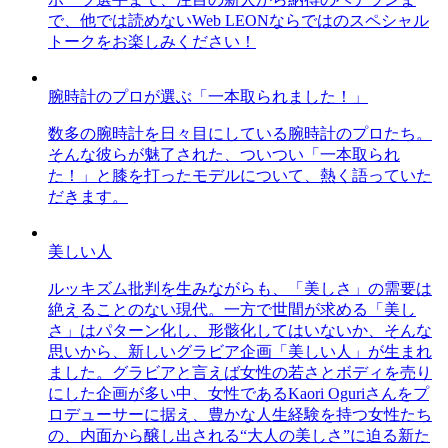
で、他では読めないWeb LEONならではのスペシャル
トークをお楽しみください！
腕時計のプロが選ぶ「一本取られました！」
数多の腕時計を日々目にしている腕時計のプロたち。
そんな彼らが魅了された、ついつい「一本取られ
た！」と膝を打ったモデルについて、熱く語っていた
だきます。
美しい人
ルッキズム批判を生みながらも、「美しさ」の需要は
絶えることのない現代。一方で世間が求める「美し
さ」はパターン化し、形骸化してはいないか、そんな
思いから、新しいグラビア企画「美しい人」が生まれ
ました。グラビアと言えば女性の若さとボディを売り
にした企画が多い中、女性であるKaori Oguriさんをプ
ロデューサーに据え、豊かな人生経験を持つ女性たち
の、内面から醸し出される“大人の美しさ”に迫る新た