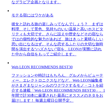
なグラビア企画となります。
モテる宿にはワケがある
彼女と訪れる旅の楽しみってなんでしょう？ まずは
料理、そして景色。気持ちのいい温泉と高いホスピタ
リティも大切です。さらに設えや歴史などその宿なら
ではの個性的な魅力があれば、旅はきっと素晴らしい
思い出になるはず。そんな恋するふたりの大切な旅時
間を演出する“ハズさない”宿を、LEONが実際に訪れ
た中から自信をもってご紹介します。
Web LEON RECOMMENDS BEST30
ファッションや時計はもちろん、グルメからビューテ
ィー、エレクトロニクスなどなど、Web LEON編集者
がさまざまなジャンルのワクワクするモノ・コトを紹
介する連載「Web LEON RECOMMENDS BEST30」。1
年間で計30本に厳選された最高にオススメのネタをお
届けします！ 毎週土曜日公開予定。