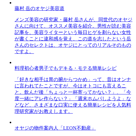
藤村 岳のオヤジ美容道
メンズ美容の研究家・藤村 岳さんが、同世代のオヤジ
さんに向けて、オススメ美容を紹介。男性が読む美容
記事を、美容ライターという毎日ヒゲを剃らない女性
が書くことに違和感を覚え、この道を志したという岳
さんのセレクトは、オヤジにとってのリアルそのもの
ですよ。
料理初心者男子でもデキる・モテる簡単レシピ
「好きな相手は胃の腑からつかめ」って、昔はオンナ
に言われてたことですが、今はオトコにも言えるこ
と。飲んだ後「ちょっと一杯寄ってかない？」、「今
度一緒にアレ作らない？」「週末ホムパしようよ」な
どなど、さまざまな口実に使える簡単レシピを人気料
理研究家がお教えします。
オヤジの物件案内人「LEON不動産」