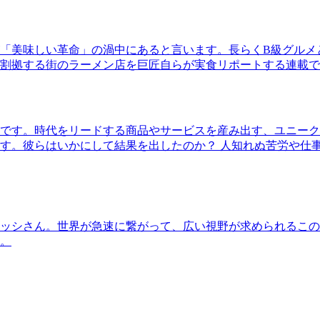
「美味しい革命」の渦中にあると言います。長らくB級グルメ
割拠する街のラーメン店を巨匠自らが実食リポートする連載で
です。時代をリードする商品やサービスを産み出す、ユニーク
す。彼らはいかにして結果を出したのか？ 人知れぬ苦労や仕
ッシさん。世界が急速に繋がって、広い視野が求められるこの
。