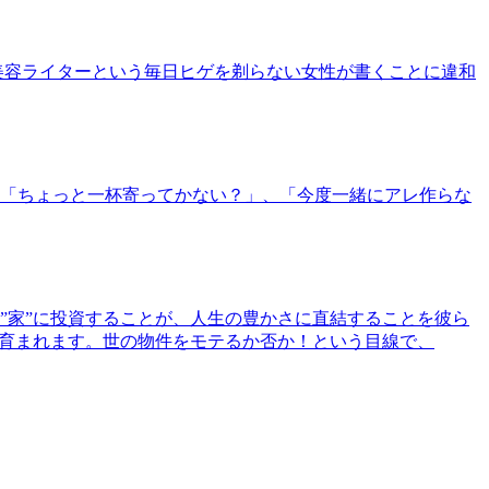
美容ライターという毎日ヒゲを剃らない女性が書くことに違和
「ちょっと一杯寄ってかない？」、「今度一緒にアレ作らな
”家”に投資することが、人生の豊かさに直結することを彼ら
で育まれます。世の物件をモテるか否か！という目線で、