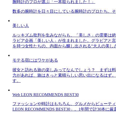
腕時計のプロが選ぶ「一本取られました！」
数多の腕時計を日々目にしている腕時計のプロたち。そ
美しい人
ルッキズム批判を生みながらも、「美しさ」の需要は絶
ラビア企画「美しい人」が生まれました。グラビアと言え
を持つ女性たちの、内面から醸し出される“大人の美し
モテる宿にはワケがある
彼女と訪れる旅の楽しみってなんでしょう？ まずは料
力があれば、旅はきっと素晴らしい思い出になるはず。
す。
Web LEON RECOMMENDS BEST30
ファッションや時計はもちろん、グルメからビューティー
LEON RECOMMENDS BEST30」。1年間で計