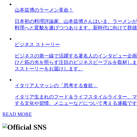
山本益博のラーメン革命！
日本初の料理評論家、山本益博さんはいま、ラーメンが
料理へと変貌を遂げつつあります。新時代に向けて群雄
ビジネス ストーリー
ビジネスの第一線で活躍する著名人のインタビュー企画
ひと筋の光を照らす注目のビジネスピープルを取材しま
スストーリーをお届けします。
イタリア人マッシの「思考する食欲」
イタリア生まれのフード＆ライフスタイルライター、マ
する文化や習慣、メニューなどについて考える連載です
READ MORE