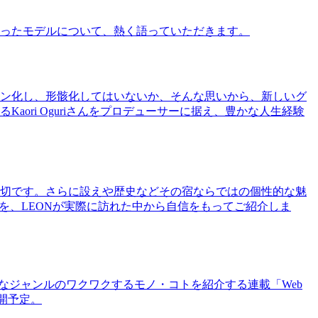
ったモデルについて、熱く語っていただきます。
ン化し、形骸化してはいないか、そんな思いから、新しいグ
ri Oguriさんをプロデューサーに据え、豊かな人生経験
切です。さらに設えや歴史などその宿ならではの個性的な魅
を、LEONが実際に訪れた中から自信をもってご紹介しま
まなジャンルのワクワクするモノ・コトを紹介する連載「Web
公開予定。