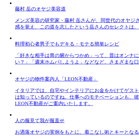
藤村 岳のオヤジ美容道
メンズ美容の研究家・藤村 岳さんが、同世代のオヤジ
感を覚え、この道を志したという岳さんのセレクトは、
料理初心者男子でもデキる・モテる簡単レシピ
「好きな相手は胃の腑からつかめ」って、昔はオンナに
い？」「週末ホムパしようよ」などなど、さまざまな口
オヤジの物件案内人「LEON不動産」
イタリアでは、自宅やインテリアにお金をかけてゲスト
は知っているのですね。仕事へのモチベーションも、彼
LEON不動産がご案内いたします。
人の服見て我が服直せ
お洒落オヤジの実例をもとに、着こなし術とキーとなる