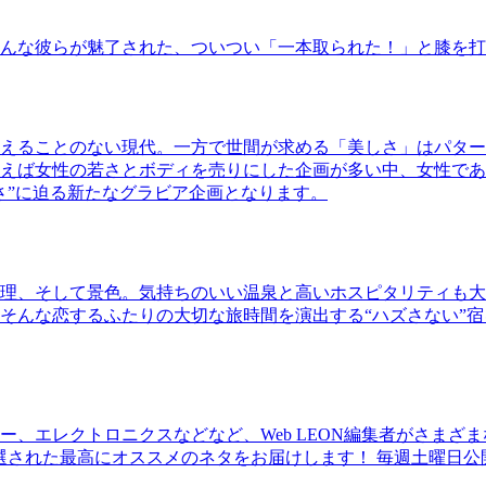
んな彼らが魅了された、ついつい「一本取られた！」と膝を打
えることのない現代。一方で世間が求める「美しさ」はパター
ば女性の若さとボディを売りにした企画が多い中、女性であるKao
さ”に迫る新たなグラビア企画となります。
理、そして景色。気持ちのいい温泉と高いホスピタリティも大
そんな恋するふたりの大切な旅時間を演出する“ハズさない”宿
、エレクトロニクスなどなど、Web LEON編集者がさまざ
30本に厳選された最高にオススメのネタをお届けします！ 毎週土曜日