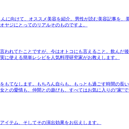
さんに向けて、オススメ美容を紹介。男性が読む美容記事を、
オヤジにとってのリアルそのものですよ。
言われてたことですが、今はオトコにも言えること。飲んだ後
実に使える簡単レシピを人気料理研究家がお教えします。
をもてなします。もちろん自らも。もっとも過ごす時間の長い
女との愛情も、仲間との遊びも、すべてはお気に入りの”家”
アイテム、そしてその演出効果をお伝えします。