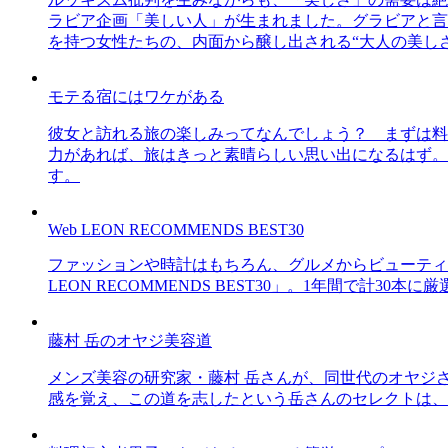
ラビア企画「美しい人」が生まれました。グラビアと言え
を持つ女性たちの、内面から醸し出される“大人の美し
モテる宿にはワケがある
彼女と訪れる旅の楽しみってなんでしょう？ まずは料
力があれば、旅はきっと素晴らしい思い出になるはず。
す。
Web LEON RECOMMENDS BEST30
ファッションや時計はもちろん、グルメからビューティー
LEON RECOMMENDS BEST30」。1年間で計
藤村 岳のオヤジ美容道
メンズ美容の研究家・藤村 岳さんが、同世代のオヤジ
感を覚え、この道を志したという岳さんのセレクトは、