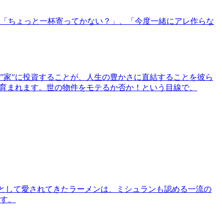
「ちょっと一杯寄ってかない？」、「今度一緒にアレ作らな
”家”に投資することが、人生の豊かさに直結することを彼ら
で育まれます。世の物件をモテるか否か！という目線で、
として愛されてきたラーメンは、ミシュランも認める一流の
す。