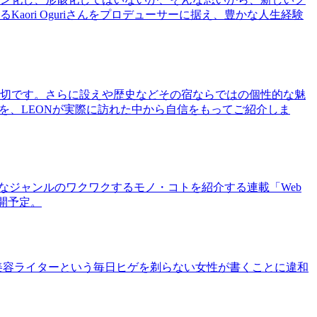
ri Oguriさんをプロデューサーに据え、豊かな人生経験
切です。さらに設えや歴史などその宿ならではの個性的な魅
を、LEONが実際に訪れた中から自信をもってご紹介しま
まなジャンルのワクワクするモノ・コトを紹介する連載「Web
公開予定。
美容ライターという毎日ヒゲを剃らない女性が書くことに違和