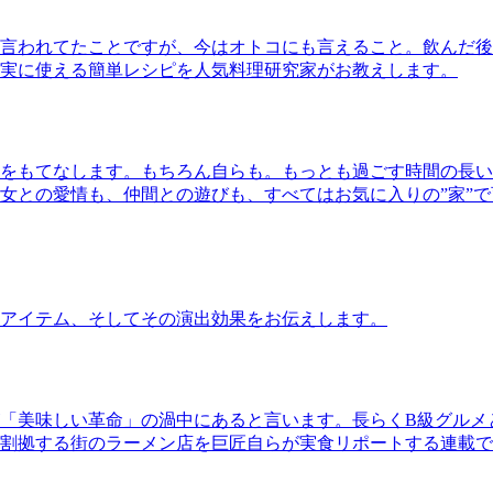
言われてたことですが、今はオトコにも言えること。飲んだ後
実に使える簡単レシピを人気料理研究家がお教えします。
をもてなします。もちろん自らも。もっとも過ごす時間の長い
女との愛情も、仲間との遊びも、すべてはお気に入りの”家”
アイテム、そしてその演出効果をお伝えします。
「美味しい革命」の渦中にあると言います。長らくB級グルメ
割拠する街のラーメン店を巨匠自らが実食リポートする連載で