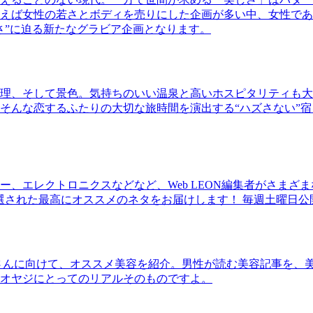
ば女性の若さとボディを売りにした企画が多い中、女性であるKao
さ”に迫る新たなグラビア企画となります。
理、そして景色。気持ちのいい温泉と高いホスピタリティも大
そんな恋するふたりの大切な旅時間を演出する“ハズさない”宿
、エレクトロニクスなどなど、Web LEON編集者がさまざ
30本に厳選された最高にオススメのネタをお届けします！ 毎週土曜日
さんに向けて、オススメ美容を紹介。男性が読む美容記事を、
オヤジにとってのリアルそのものですよ。