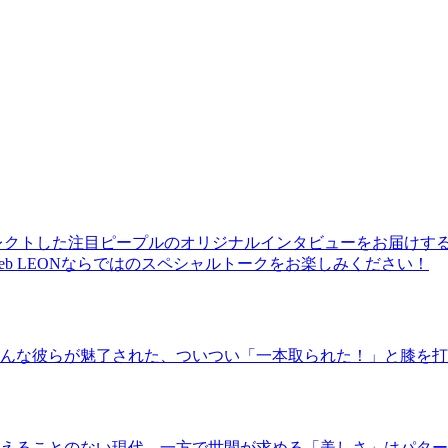
レクトした注目ピープルのオリジナルインタビューをお届けす
b LEONならではのスペシャルトークをお楽しみください！
んな彼らが魅了された、ついつい「一本取られた！」と膝を打
えることのない現代。一方で世間が求める「美しさ」はパター