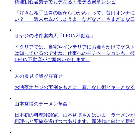
料理初心者男子でもデキる・モテる簡単レシピ
「好きな相手は胃の腑からつかめ」って、昔はオンナに
い？」「週末ホムパしようよ」などなど、さまざまな口
オヤジの物件案内人「LEON不動産」
イタリアでは、自宅やインテリアにお金をかけてゲスト
は知っているのですね。仕事へのモチベーションも、彼
LEON不動産がご案内いたします。
人の服見て我が服直せ
お洒落オヤジの実例をもとに、着こなし術とキーとなる
山本益博のラーメン革命！
日本初の料理評論家、山本益博さんはいま、ラーメンが
料理へと変貌を遂げつつあります。新時代に向けて群雄