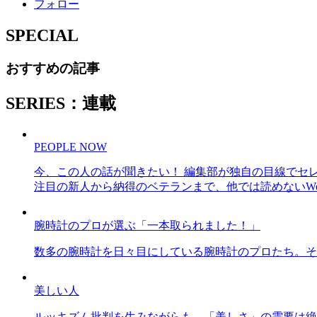
フォロー
SPECIAL
おすすめの記事
SERIES：連載
PEOPLE NOW
今、この人の話が聞きたい！ 編集部が独自の目線でセ
注目の新人から納得のベテランまで、他では読めないWe
腕時計のプロが選ぶ「一本取られました！」
数多の腕時計を日々目にしている腕時計のプロたち。そ
美しい人
ルッキズム批判を生みながらも、「美しさ」の需要は絶