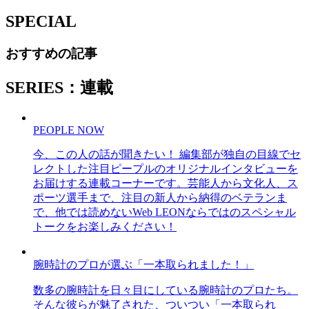
SPECIAL
おすすめの記事
SERIES：連載
PEOPLE NOW
今、この人の話が聞きたい！ 編集部が独自の目線でセ
レクトした注目ピープルのオリジナルインタビューを
お届けする連載コーナーです。芸能人から文化人、ス
ポーツ選手まで、注目の新人から納得のベテランま
で、他では読めないWeb LEONならではのスペシャル
トークをお楽しみください！
腕時計のプロが選ぶ「一本取られました！」
数多の腕時計を日々目にしている腕時計のプロたち。
そんな彼らが魅了された、ついつい「一本取られ