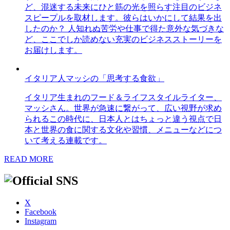
ど、混迷する未来にひと筋の光を照らす注目のビジネ
スピープルを取材します。彼らはいかにして結果を出
したのか？ 人知れぬ苦労や仕事で得た意外な気づきな
ど、ここでしか読めない充実のビジネスストーリーを
お届けします。
イタリア人マッシの「思考する食欲」
イタリア生まれのフード＆ライフスタイルライター、
マッシさん。世界が急速に繋がって、広い視野が求め
られるこの時代に、日本人とはちょっと違う視点で日
本と世界の食に関する文化や習慣、メニューなどにつ
いて考える連載です。
READ MORE
X
Facebook
Instagram