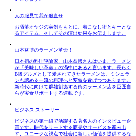
人の服見て我が服直せ
お洒落オヤジの実例をもとに、着こなし術とキーとな
るアイテム、そしてその演出効果をお伝えします。
山本益博のラーメン革命！
日本初の料理評論家、山本益博さんはいま、ラーメン
が「美味しい革命」の渦中にあると言います。長らく
B級グルメとして愛されてきたラーメンは、ミシュラ
ンも認める一流の料理へと変貌を遂げつつあります。
新時代に向けて群雄割拠する街のラーメン店を巨匠自
らが実食リポートする連載です。
ビジネス ストーリー
ビジネスの第一線で活躍する著名人のインタビュー企
画です。時代をリードする商品やサービスを産み出
す、ユニークな視点で社会に新しい価値を提供するな