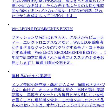
ではの個性的な魅力があれば、旅はきっと素晴らしい
思い出になるはず。そんな恋するふたりの大切な旅時
間を演出する“ハズさない”宿を、LEONが実際に訪れ
た中から自信をもってご紹介します。
Web LEON RECOMMENDS BEST30
ファッションや時計はもちろん、グルメからビューテ
ィー、エレクトロニクスなどなど、Web LEON編集者
がさまざまなジャンルのワクワクするモノ・コトを紹
介する連載「Web LEON RECOMMENDS BEST30」。1
年間で計30本に厳選された最高にオススメのネタをお
届けします！ 毎週土曜日公開予定。
藤村 岳のオヤジ美容道
メンズ美容の研究家・藤村 岳さんが、同世代のオヤジ
さんに向けて、オススメ美容を紹介。男性が読む美容
記事を、美容ライターという毎日ヒゲを剃らない女性
が書くことに違和感を覚え、この道を志したという岳
さんのセレクトは、オヤジにとってのリアルそのもの