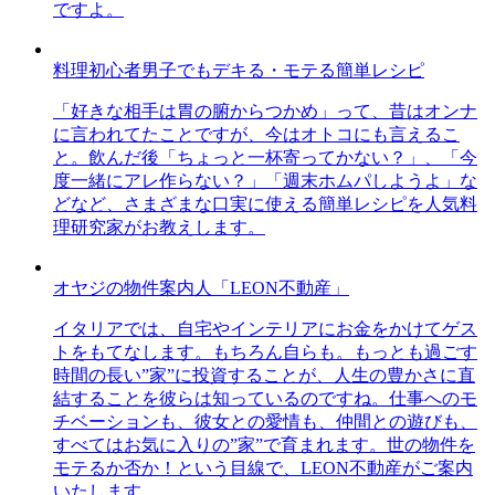
ですよ。
料理初心者男子でもデキる・モテる簡単レシピ
「好きな相手は胃の腑からつかめ」って、昔はオンナ
に言われてたことですが、今はオトコにも言えるこ
と。飲んだ後「ちょっと一杯寄ってかない？」、「今
度一緒にアレ作らない？」「週末ホムパしようよ」な
どなど、さまざまな口実に使える簡単レシピを人気料
理研究家がお教えします。
オヤジの物件案内人「LEON不動産」
イタリアでは、自宅やインテリアにお金をかけてゲス
トをもてなします。もちろん自らも。もっとも過ごす
時間の長い”家”に投資することが、人生の豊かさに直
結することを彼らは知っているのですね。仕事へのモ
チベーションも、彼女との愛情も、仲間との遊びも、
すべてはお気に入りの”家”で育まれます。世の物件を
モテるか否か！という目線で、LEON不動産がご案内
いたします。