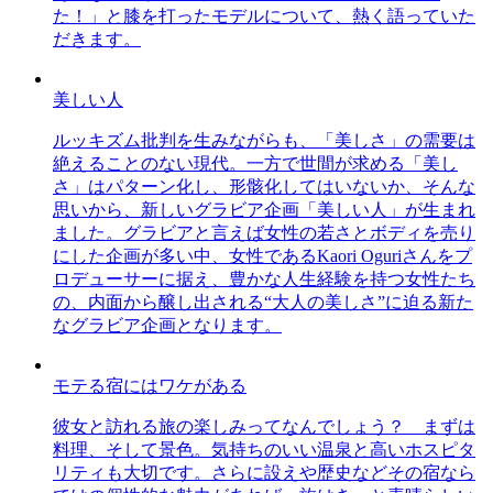
た！」と膝を打ったモデルについて、熱く語っていた
だきます。
美しい人
ルッキズム批判を生みながらも、「美しさ」の需要は
絶えることのない現代。一方で世間が求める「美し
さ」はパターン化し、形骸化してはいないか、そんな
思いから、新しいグラビア企画「美しい人」が生まれ
ました。グラビアと言えば女性の若さとボディを売り
にした企画が多い中、女性であるKaori Oguriさんをプ
ロデューサーに据え、豊かな人生経験を持つ女性たち
の、内面から醸し出される“大人の美しさ”に迫る新た
なグラビア企画となります。
モテる宿にはワケがある
彼女と訪れる旅の楽しみってなんでしょう？ まずは
料理、そして景色。気持ちのいい温泉と高いホスピタ
リティも大切です。さらに設えや歴史などその宿なら