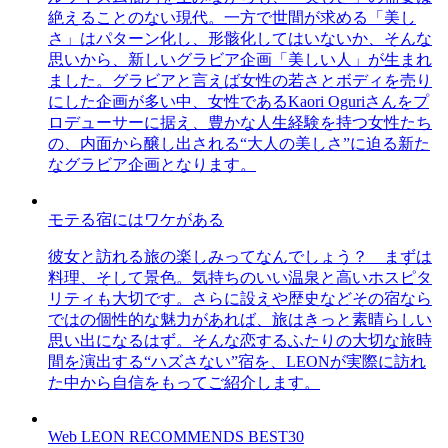
絶えることのない現代。一方で世間が求める「美し
さ」はパターン化し、形骸化してはいないか、そんな
思いから、新しいグラビア企画「美しい人」が生まれ
ました。グラビアと言えば女性の若さとボディを売り
にした企画が多い中、女性であるKaori Oguriさんをプ
ロデューサーに据え、豊かな人生経験を持つ女性たち
の、内面から醸し出される“大人の美しさ”に迫る新た
なグラビア企画となります。
モテる宿にはワケがある
彼女と訪れる旅の楽しみってなんでしょう？ まずは
料理、そして景色。気持ちのいい温泉と高いホスピタ
リティも大切です。さらに設えや歴史などその宿なら
ではの個性的な魅力があれば、旅はきっと素晴らしい
思い出になるはず。そんな恋するふたりの大切な旅時
間を演出する“ハズさない”宿を、LEONが実際に訪れ
た中から自信をもってご紹介します。
Web LEON RECOMMENDS BEST30