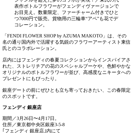
表作ボトルフラワーがフェンディヴァージョンで
お目見え。数量限定、ファーチャーム付きでひと
つ7000円で販売。貨物用の三輪車“アペ”も花でデ
コレーション。
「FENDI FLOWER SHOP by AZUMA MAKOTO」は、その
名の通り国内外で活躍する気鋭のフラワーアーティスト東信
氏とのコラボレーション。
店内にはフェンディの春夏コレクションからインスパイアさ
れた、ストレリチアの花のスペシャルブーケや、色鮮やかな
オリジナルのボトルフラワーが並び、高感度なニキータへの
プレゼントにもぴったり。
銀座デートの前にぜひとも立ち寄っておきたい、この春限定
のスポットです。
フェンディ 銀座店
期間／3月26日〜4月17日。
住所／東京都中央区銀座3-5-8
｢フェンディ 銀座店｣内にて