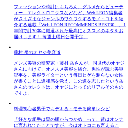
ファッションや時計はもちろん、グルメからビューテ
ィー、エレクトロニクスなどなど、Web LEON編集者
がさまざまなジャンルのワクワクするモノ・コトを紹
介する連載「Web LEON RECOMMENDS BEST30」。1
年間で計30本に厳選された最高にオススメのネタをお
届けします！ 毎週土曜日公開予定。
藤村 岳のオヤジ美容道
メンズ美容の研究家・藤村 岳さんが、同世代のオヤジ
さんに向けて、オススメ美容を紹介。男性が読む美容
記事を、美容ライターという毎日ヒゲを剃らない女性
が書くことに違和感を覚え、この道を志したという岳
さんのセレクトは、オヤジにとってのリアルそのもの
ですよ。
料理初心者男子でもデキる・モテる簡単レシピ
「好きな相手は胃の腑からつかめ」って、昔はオンナ
に言われてたことですが、今はオトコにも言えるこ