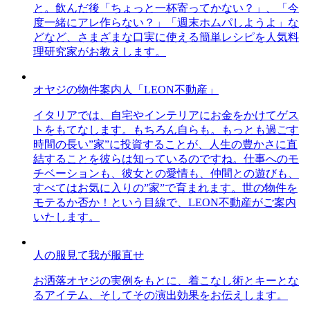
と。飲んだ後「ちょっと一杯寄ってかない？」、「今
度一緒にアレ作らない？」「週末ホムパしようよ」な
どなど、さまざまな口実に使える簡単レシピを人気料
理研究家がお教えします。
オヤジの物件案内人「LEON不動産」
イタリアでは、自宅やインテリアにお金をかけてゲス
トをもてなします。もちろん自らも。もっとも過ごす
時間の長い”家”に投資することが、人生の豊かさに直
結することを彼らは知っているのですね。仕事へのモ
チベーションも、彼女との愛情も、仲間との遊びも、
すべてはお気に入りの”家”で育まれます。世の物件を
モテるか否か！という目線で、LEON不動産がご案内
いたします。
人の服見て我が服直せ
お洒落オヤジの実例をもとに、着こなし術とキーとな
るアイテム、そしてその演出効果をお伝えします。