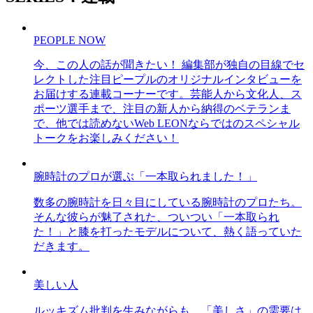
PEOPLE NOW
今、この人の話が聞きたい！ 編集部が独自の目線でセ
レクトした注目ピープルのオリジナルインタビューを
お届けする連載コーナーです。芸能人から文化人、ス
ポーツ選手まで、注目の新人から納得のベテランま
で、他では読めないWeb LEONならではのスペシャル
トークをお楽しみください！
腕時計のプロが選ぶ「一本取られました！」
数多の腕時計を日々目にしている腕時計のプロたち。
そんな彼らが魅了された、ついつい「一本取られ
た！」と膝を打ったモデルについて、熱く語っていた
だきます。
美しい人
ルッキズム批判を生みながらも、「美しさ」の需要は