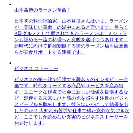
山本益博のラーメン革命！
日本初の料理評論家、山本益博さんはいま、ラーメン
が「美味しい革命」の渦中にあると言います。長らく
B級グルメとして愛されてきたラーメンは、ミシュラ
ンも認める一流の料理へと変貌を遂げつつあります。
新時代に向けて群雄割拠する街のラーメン店を巨匠自
らが実食リポートする連載です。
ビジネス ストーリー
ビジネスの第一線で活躍する著名人のインタビュー企
画です。時代をリードする商品やサービスを産み出
す、ユニークな視点で社会に新しい価値を提供するな
ど、混迷する未来にひと筋の光を照らす注目のビジネ
スピープルを取材します。彼らはいかにして結果を出
したのか？ 人知れぬ苦労や仕事で得た意外な気づきな
ど、ここでしか読めない充実のビジネスストーリーを
お届けします。