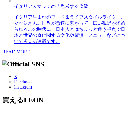
イタリア人マッシの「思考する食欲」
イタリア生まれのフード＆ライフスタイルライター、
マッシさん。世界が急速に繋がって、広い視野が求め
られるこの時代に、日本人とはちょっと違う視点で日
本と世界の食に関する文化や習慣、メニューなどにつ
いて考える連載です。
READ MORE
X
Facebook
Instagram
買えるLEON