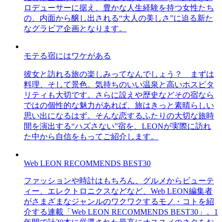
ロデューサーに据え、豊かな人生経験を持つ女性たち
の、内面から醸し出される“大人の美しさ”に迫る新た
なグラビア企画となります。
モテる宿にはワケがある
彼女と訪れる旅の楽しみってなんでしょう？ まずは
料理、そして景色。気持ちのいい温泉と高いホスピタ
リティも大切です。さらに設えや歴史などその宿なら
ではの個性的な魅力があれば、旅はきっと素晴らしい
思い出になるはず。そんな恋するふたりの大切な旅時
間を演出する“ハズさない”宿を、LEONが実際に訪れ
た中から自信をもってご紹介します。
Web LEON RECOMMENDS BEST30
ファッションや時計はもちろん、グルメからビューテ
ィー、エレクトロニクスなどなど、Web LEON編集者
がさまざまなジャンルのワクワクするモノ・コトを紹
介する連載「Web LEON RECOMMENDS BEST30」。1