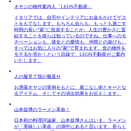
オヤジの物件案内人「LEON不動産」
イタリアでは、自宅やインテリアにお金をかけてゲス
トをもてなします。もちろん自らも。もっとも過ごす
時間の長い”家”に投資することが、人生の豊かさに直
結することを彼らは知っているのですね。仕事へのモ
チベーションも、彼女との愛情も、仲間との遊びも、
すべてはお気に入りの”家”で育まれます。世の物件を
モテるか否か！という目線で、LEON不動産がご案内
いたします。
人の服見て我が服直せ
お洒落オヤジの実例をもとに、着こなし術とキーとな
るアイテム、そしてその演出効果をお伝えします。
山本益博のラーメン革命！
日本初の料理評論家、山本益博さんはいま、ラーメン
が「美味しい革命」の渦中にあると言います。長らく