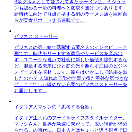
B級グルメとして愛されてきたラーメンは、ミシュラ
ンも認める一流の料理へと変貌を遂げつつあります。
新時代に向けて群雄割拠する街のラーメン店を巨匠自
らが実食リポートする連載です。
ビジネス ストーリー
ビジネスの第一線で活躍する著名人のインタビュー企
画です。時代をリードする商品やサービスを産み出
す、ユニークな視点で社会に新しい価値を提供するな
ど、混迷する未来にひと筋の光を照らす注目のビジネ
スピープルを取材します。彼らはいかにして結果を出
したのか？ 人知れぬ苦労や仕事で得た意外な気づきな
ど、ここでしか読めない充実のビジネスストーリーを
お届けします。
イタリア人マッシの「思考する食欲」
イタリア生まれのフード＆ライフスタイルライター、
マッシさん。世界が急速に繋がって、広い視野が求め
られるこの時代に、日本人とはちょっと違う視点で日