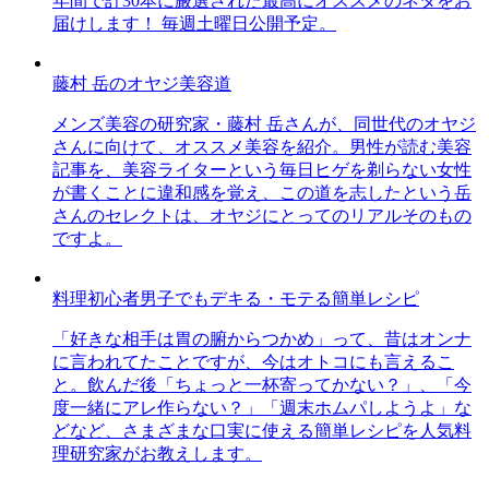
年間で計30本に厳選された最高にオススメのネタをお
届けします！ 毎週土曜日公開予定。
藤村 岳のオヤジ美容道
メンズ美容の研究家・藤村 岳さんが、同世代のオヤジ
さんに向けて、オススメ美容を紹介。男性が読む美容
記事を、美容ライターという毎日ヒゲを剃らない女性
が書くことに違和感を覚え、この道を志したという岳
さんのセレクトは、オヤジにとってのリアルそのもの
ですよ。
料理初心者男子でもデキる・モテる簡単レシピ
「好きな相手は胃の腑からつかめ」って、昔はオンナ
に言われてたことですが、今はオトコにも言えるこ
と。飲んだ後「ちょっと一杯寄ってかない？」、「今
度一緒にアレ作らない？」「週末ホムパしようよ」な
どなど、さまざまな口実に使える簡単レシピを人気料
理研究家がお教えします。