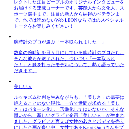
レクトした注目ピープルのオリジナルインタビューを
お届けする連載コーナーです。芸能人から文化人、ス
ポーツ選手まで、注目の新人から納得のベテランま
で、他では読めないWeb LEONならではのスペシャル
トークをお楽しみください！
腕時計のプロが選ぶ「一本取られました！」
数多の腕時計を日々目にしている腕時計のプロたち。
そんな彼らが魅了された、ついつい「一本取られ
た！」と膝を打ったモデルについて、熱く語っていた
だきます。
美しい人
ルッキズム批判を生みながらも、「美しさ」の需要は
絶えることのない現代。一方で世間が求める「美し
さ」はパターン化し、形骸化してはいないか、そんな
思いから、新しいグラビア企画「美しい人」が生まれ
ました。グラビアと言えば女性の若さとボディを売り
にした企画が多い中、女性であるKaori Oguriさんをプ