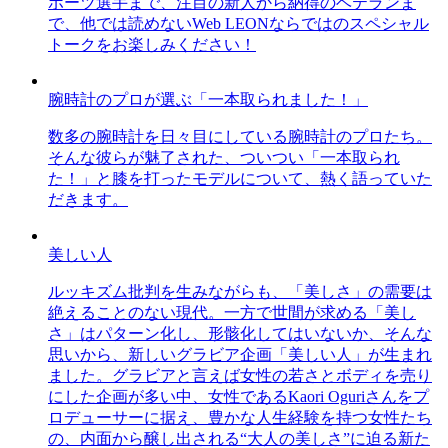
ポーツ選手まで、注目の新人から納得のベテランま
で、他では読めないWeb LEONならではのスペシャル
トークをお楽しみください！
腕時計のプロが選ぶ「一本取られました！」
数多の腕時計を日々目にしている腕時計のプロたち。
そんな彼らが魅了された、ついつい「一本取られ
た！」と膝を打ったモデルについて、熱く語っていた
だきます。
美しい人
ルッキズム批判を生みながらも、「美しさ」の需要は
絶えることのない現代。一方で世間が求める「美し
さ」はパターン化し、形骸化してはいないか、そんな
思いから、新しいグラビア企画「美しい人」が生まれ
ました。グラビアと言えば女性の若さとボディを売り
にした企画が多い中、女性であるKaori Oguriさんをプ
ロデューサーに据え、豊かな人生経験を持つ女性たち
の、内面から醸し出される“大人の美しさ”に迫る新た