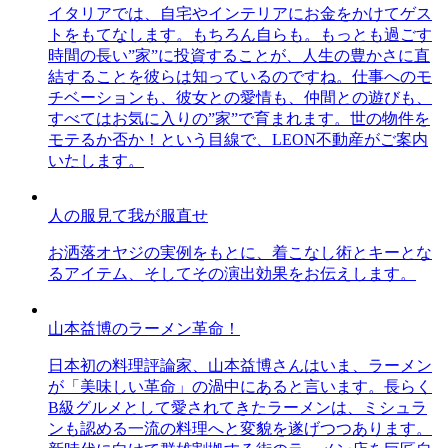
イタリアでは、自宅やインテリアにお金をかけてゲス
トをもてなします。もちろん自らも。もっとも過ごす
時間の長い”家”に投資することが、人生の豊かさに直
結することを彼らは知っているのですね。仕事へのモ
チベーションも、彼女との愛情も、仲間との遊びも、
すべてはお気に入りの”家”で育まれます。世の物件を
モテるか否か！という目線で、LEON不動産がご案内
いたします。
人の服見て我が服直せ
お洒落オヤジの実例をもとに、着こなし術とキーとな
るアイテム、そしてその演出効果をお伝えします。
山本益博のラーメン革命！
日本初の料理評論家、山本益博さんはいま、ラーメン
が「美味しい革命」の渦中にあると言います。長らく
B級グルメとして愛されてきたラーメンは、ミシュラ
ンも認める一流の料理へと変貌を遂げつつあります。