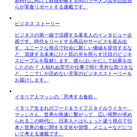
新時代に向けて群雄割拠する街のラーメン店を巨匠自
らが実食リポートする連載です。
ビジネス ストーリー
ビジネスの第一線で活躍する著名人のインタビュー企
画です。時代をリードする商品やサービスを産み出
す、ユニークな視点で社会に新しい価値を提供するな
ど、混迷する未来にひと筋の光を照らす注目のビジネ
スピープルを取材します。彼らはいかにして結果を出
したのか？ 人知れぬ苦労や仕事で得た意外な気づきな
ど、ここでしか読めない充実のビジネスストーリーを
お届けします。
イタリア人マッシの「思考する食欲」
イタリア生まれのフード＆ライフスタイルライター、
マッシさん。世界が急速に繋がって、広い視野が求め
られるこの時代に、日本人とはちょっと違う視点で日
本と世界の食に関する文化や習慣、メニューなどにつ
いて考える連載です。