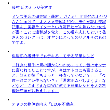
藤村 岳のオヤジ美容道
メンズ美容の研究家・藤村 岳さんが、同世代のオヤジ
さんに向けて、オススメ美容を紹介。男性が読む美容
記事を、美容ライターという毎日ヒゲを剃らない女性
が書くことに違和感を覚え、この道を志したという岳
さんのセレクトは、オヤジにとってのリアルそのもの
ですよ。
料理初心者男子でもデキる・モテる簡単レシピ
「好きな相手は胃の腑からつかめ」って、昔はオンナ
に言われてたことですが、今はオトコにも言えるこ
と。飲んだ後「ちょっと一杯寄ってかない？」、「今
度一緒にアレ作らない？」「週末ホムパしようよ」な
どなど、さまざまな口実に使える簡単レシピを人気料
理研究家がお教えします。
オヤジの物件案内人「LEON不動産」