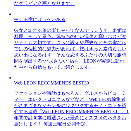
なグラビア企画となります。
モテる宿にはワケがある
彼女と訪れる旅の楽しみってなんでしょう？ まずは
料理、そして景色。気持ちのいい温泉と高いホスピタ
リティも大切です。さらに設えや歴史などその宿なら
ではの個性的な魅力があれば、旅はきっと素晴らしい
思い出になるはず。そんな恋するふたりの大切な旅時
間を演出する“ハズさない”宿を、LEONが実際に訪れ
た中から自信をもってご紹介します。
Web LEON RECOMMENDS BEST30
ファッションや時計はもちろん、グルメからビューテ
ィー、エレクトロニクスなどなど、Web LEON編集者
がさまざまなジャンルのワクワクするモノ・コトを紹
介する連載「Web LEON RECOMMENDS BEST30」。1
年間で計30本に厳選された最高にオススメのネタをお
届けします！ 毎週土曜日公開予定。