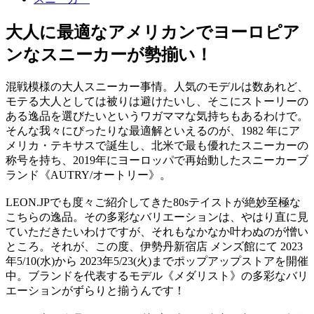
大人に最適なアメリカンでヨーロピア
ンなスニーカーが勢揃い！
混戦模様の大人スニーカー事情。人気のモデルは数あれど、
モテる大人としては被りは避けたいし、そこにストーリーの
ある逸品を選びたいというワガママな気持ちもあるわけで。
そんな我々にぴったりな最適解といえるのが、1982 年にア
メリカ・テキサスで誕生し、北米で最も優れたスニーカーの
称号を持ち、2019年にヨーロッパで再始動したスニーカーブ
ランド《AUTRY/オートリー》。
LEON.JPでも度々ご紹介してきた80sテイストが絶妙至極な
こちらの逸品。その多彩なバリエーションは、やはり直に見
ていただきたいわけですが、それもなかなか叶わぬのが憎い
ところ。それが、この度、伊勢丹新宿店 メンズ館にて 2023
年5/10(水)から 2023年5/23(火)までポップアップストアを開催
中。ブランドを代表するモデル《メダリスト》の多彩なバリ
エーションがずらりと揃うんです！