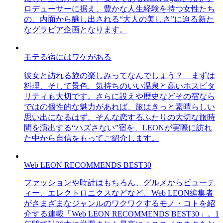
ロデューサーに据え、豊かな人生経験を持つ女性たち
の、内面から醸し出される“大人の美しさ”に迫る新た
なグラビア企画となります。
モテる宿にはワケがある
彼女と訪れる旅の楽しみってなんでしょう？ まずは
料理、そして景色。気持ちのいい温泉と高いホスピタ
リティも大切です。さらに設えや歴史などその宿なら
ではの個性的な魅力があれば、旅はきっと素晴らしい
思い出になるはず。そんな恋するふたりの大切な旅時
間を演出する“ハズさない”宿を、LEONが実際に訪れ
た中から自信をもってご紹介します。
Web LEON RECOMMENDS BEST30
ファッションや時計はもちろん、グルメからビューテ
ィー、エレクトロニクスなどなど、Web LEON編集者
がさまざまなジャンルのワクワクするモノ・コトを紹
介する連載「Web LEON RECOMMENDS BEST30」。1