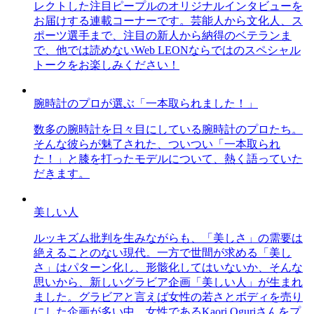
レクトした注目ピープルのオリジナルインタビューを
お届けする連載コーナーです。芸能人から文化人、ス
ポーツ選手まで、注目の新人から納得のベテランま
で、他では読めないWeb LEONならではのスペシャル
トークをお楽しみください！
腕時計のプロが選ぶ「一本取られました！」
数多の腕時計を日々目にしている腕時計のプロたち。
そんな彼らが魅了された、ついつい「一本取られ
た！」と膝を打ったモデルについて、熱く語っていた
だきます。
美しい人
ルッキズム批判を生みながらも、「美しさ」の需要は
絶えることのない現代。一方で世間が求める「美し
さ」はパターン化し、形骸化してはいないか、そんな
思いから、新しいグラビア企画「美しい人」が生まれ
ました。グラビアと言えば女性の若さとボディを売り
にした企画が多い中、女性であるKaori Oguriさんをプ