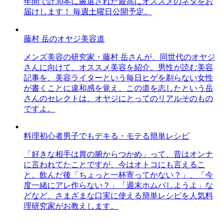
年間で計30本に厳選された最高にオススメのネタをお
届けします！ 毎週土曜日公開予定。
藤村 岳のオヤジ美容道
メンズ美容の研究家・藤村 岳さんが、同世代のオヤジ
さんに向けて、オススメ美容を紹介。男性が読む美容
記事を、美容ライターという毎日ヒゲを剃らない女性
が書くことに違和感を覚え、この道を志したという岳
さんのセレクトは、オヤジにとってのリアルそのもの
ですよ。
料理初心者男子でもデキる・モテる簡単レシピ
「好きな相手は胃の腑からつかめ」って、昔はオンナ
に言われてたことですが、今はオトコにも言えるこ
と。飲んだ後「ちょっと一杯寄ってかない？」、「今
度一緒にアレ作らない？」「週末ホムパしようよ」な
どなど、さまざまな口実に使える簡単レシピを人気料
理研究家がお教えします。