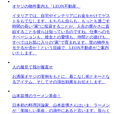
オヤジの物件案内人「LEON不動産」
イタリアでは、自宅やインテリアにお金をかけてゲス
トをもてなします。もちろん自らも。もっとも過ごす
時間の長い”家”に投資することが、人生の豊かさに直
結することを彼らは知っているのですね。仕事へのモ
チベーションも、彼女との愛情も、仲間との遊びも、
すべてはお気に入りの”家”で育まれます。世の物件を
モテるか否か！という目線で、LEON不動産がご案内
いたします。
人の服見て我が服直せ
お洒落オヤジの実例をもとに、着こなし術とキーとな
るアイテム、そしてその演出効果をお伝えします。
山本益博のラーメン革命！
日本初の料理評論家、山本益博さんはいま、ラーメン
が「美味しい革命」の渦中にあると言います。長らく