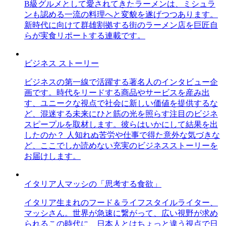
B級グルメとして愛されてきたラーメンは、ミシュラ
ンも認める一流の料理へと変貌を遂げつつあります。
新時代に向けて群雄割拠する街のラーメン店を巨匠自
らが実食リポートする連載です。
ビジネス ストーリー
ビジネスの第一線で活躍する著名人のインタビュー企
画です。時代をリードする商品やサービスを産み出
す、ユニークな視点で社会に新しい価値を提供するな
ど、混迷する未来にひと筋の光を照らす注目のビジネ
スピープルを取材します。彼らはいかにして結果を出
したのか？ 人知れぬ苦労や仕事で得た意外な気づきな
ど、ここでしか読めない充実のビジネスストーリーを
お届けします。
イタリア人マッシの「思考する食欲」
イタリア生まれのフード＆ライフスタイルライター、
マッシさん。世界が急速に繋がって、広い視野が求め
られるこの時代に、日本人とはちょっと違う視点で日