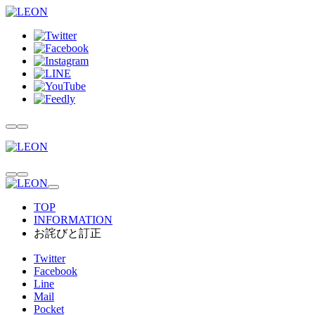
TOP
INFORMATION
お詫びと訂正
Twitter
Facebook
Line
Mail
Pocket