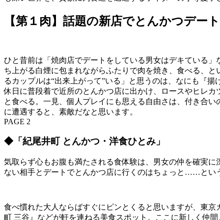
【第１肉】話題の新店でとんかつデー
ひと昔前は「焼肉店でデートをしている男女はデキている」
ち上がる白煙に包まれながらふたりで肉を焼き、食べる、と
るカップルは“出来上がって”いる」と思うのは、なにも『揚
休日に普段着で近所のとんかつ店に出かけ、ロースやヒレカ
と食べる。一見、個人プレイにも思える自由さは、付き合い
に遭遇すると、素敵だなと思います。
PAGE 2
◆「紀尾井町 とんかつ・洋食ひとみ」
気取らず心もお腹も満たされる食体験は、男女の仲を確実に
ない相手とデートでとんかつ店に行くのはちょっと……とい
食べ慣れた大人ならばすぐにピンとくると思いますが、東京
町 三谷』などが軒を連ねる美食スポット。ここに新しく仲