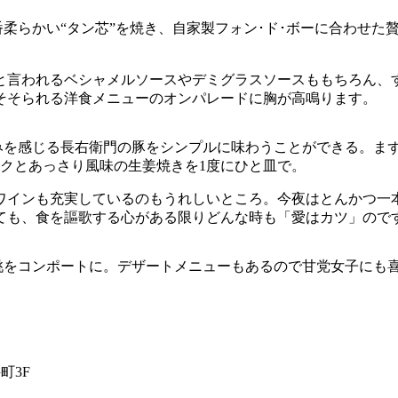
一番柔らかい“タン芯”を焼き、自家製フォン･ド･ボーに合わせ
と言われるベシャメルソースやデミグラスソースももちろん、
そそられる洋食メニューのオンパレードに胸が高鳴ります。
な旨みを感じる長右衛門の豚をシンプルに味わうことができる。
クとあっさり風味の生姜焼きを1度にひと皿で。
ワインも充実しているのもうれしいところ。今夜はとんかつ一
ても、食を謳歌する心がある限りどんな時も「愛はカツ」ので
い桃をコンポートに。デザートメニューもあるので甘党女子にも
町3F