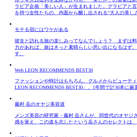
ラビア企画「美しい人」が生まれました。グラビアと言え
を持つ女性たちの、内面から醸し出される“大人の美し
モテる宿にはワケがある
彼女と訪れる旅の楽しみってなんでしょう？ まずは料
力があれば、旅はきっと素晴らしい思い出になるはず。
す。
Web LEON RECOMMENDS BEST30
ファッションや時計はもちろん、グルメからビューティー
LEON RECOMMENDS BEST30」。1年間で計
藤村 岳のオヤジ美容道
メンズ美容の研究家・藤村 岳さんが、同世代のオヤジ
感を覚え、この道を志したという岳さんのセレクトは、