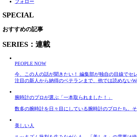
フォロー
SPECIAL
おすすめの記事
SERIES：連載
PEOPLE NOW
今、この人の話が聞きたい！ 編集部が独自の目線でセ
注目の新人から納得のベテランまで、他では読めないWe
腕時計のプロが選ぶ「一本取られました！」
数多の腕時計を日々目にしている腕時計のプロたち。そ
美しい人
ルッキズム批判を生みながらも、「美しさ」の需要は絶