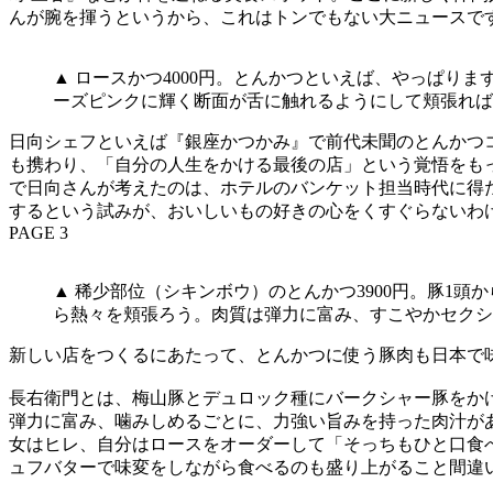
んが腕を揮うというから、これはトンでもない大ニュースで
▲ ロースかつ4000円。とんかつといえば、やっぱ
ーズピンクに輝く断面が舌に触れるようにして頬張れば
日向シェフといえば『銀座かつかみ』で前代未聞のとんかつコ
も携わり、「自分の人生をかける最後の店」という覚悟をも
で日向さんが考えたのは、ホテルのバンケット担当時代に得
するという試みが、おいしいもの好きの心をくすぐらないわ
PAGE 3
▲ 稀少部位（シキンボウ）のとんかつ3900円。豚1
ら熱々を頬張ろう。肉質は弾力に富み、すこやかセクシ
新しい店をつくるにあたって、とんかつに使う豚肉も日本で
長右衛門とは、梅山豚とデュロック種にバークシャー豚をか
弾力に富み、噛みしめるごとに、力強い旨みを持った肉汁が
女はヒレ、自分はロースをオーダーして「そっちもひと口食
ュフバターで味変をしながら食べるのも盛り上がること間違