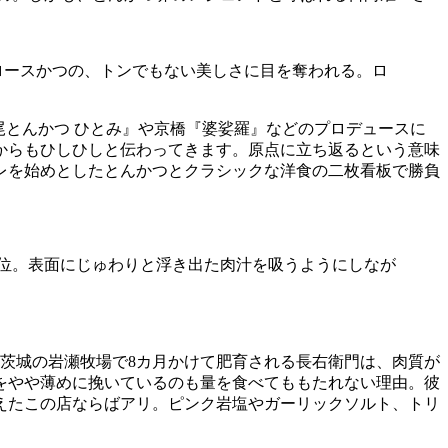
たロースかつの、トンでもない美しさに目を奪われる。ロ
尾とんかつ ひとみ』や京橋『婆娑羅』などのプロデュースに
からもひしひしと伝わってきます。原点に立ち返るという意味
レを始めとしたとんかつとクラシックな洋食の二枚看板で勝負
部位。表面にじゅわりと浮き出た肉汁を吸うようにしなが
茨城の岩瀬牧場で8カ月かけて肥育される長右衛門は、肉質が
をやや薄めに挽いているのも量を食べてももたれない理由。彼
えたこの店ならばアリ。ピンク岩塩やガーリックソルト、トリ