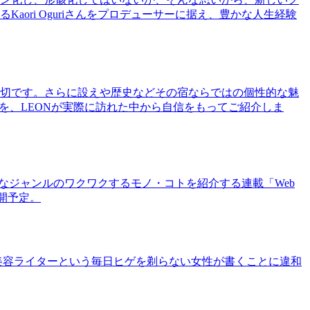
ri Oguriさんをプロデューサーに据え、豊かな人生経験
切です。さらに設えや歴史などその宿ならではの個性的な魅
を、LEONが実際に訪れた中から自信をもってご紹介しま
まなジャンルのワクワクするモノ・コトを紹介する連載「Web
公開予定。
美容ライターという毎日ヒゲを剃らない女性が書くことに違和