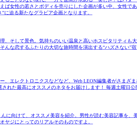
ば女性の若さとボディを売りにした企画が多い中、女性であるKao
さ”に迫る新たなグラビア企画となります。
理、そして景色。気持ちのいい温泉と高いホスピタリティも大
そんな恋するふたりの大切な旅時間を演出する“ハズさない”宿
、エレクトロニクスなどなど、Web LEON編集者がさまざ
30本に厳選された最高にオススメのネタをお届けします！ 毎週土曜日
さんに向けて、オススメ美容を紹介。男性が読む美容記事を、
オヤジにとってのリアルそのものですよ。