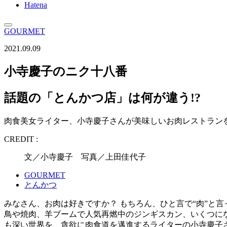
Hatena
GOURMET
2021.09.09
小寺慶子のニク十八番
話題の「とんかつ店」は何が違う!?
肉食美女ライター、小寺慶子さんが美味しいお肉レストラン
CREDIT :
文／小寺慶子 写真／上田佳代子
GOURMET
とんかつ
みなさん、お肉は好きですか？ もちろん、ひと言で“肉”と
鳥や焼肉、羊ブームで人気再燃中のジンギスカン、いくつに
も深い世界を、貪欲に肉食道を邁進するライターの小寺慶子