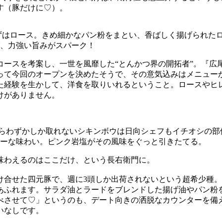
す（豚だけに♡）。
りまずはロース。きめ細かなパン粉をまとい、香ばしく揚げられ
、力強い旨みがスパーク！
ースを考案し、一世を風靡した“とんかつ界の開拓者”。『広
って今回のオープンを決めたそうで、その意気込みはメニュー
た経験を生かして、洋食を取りいれるということ。ロースやヒ
けがありません。
頭からわずかしか取れないシキンボウは日向シェフもイチオシの
ーな味わい。ピンク岩塩がその風味をぐっと引きたてる。
味わえるのはここだけ、という長右衛門に。
け合せた四元豚で、週に3頭しか出荷されないという超希少種。
あふれます。サラダ油とラードをブレンドした揚げ油やパン粉
べさせて♡」というのも、デート向きの洒脱なカウンターを備
いなしです。