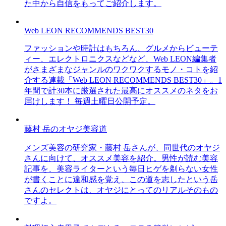
た中から自信をもってご紹介します。
Web LEON RECOMMENDS BEST30
ファッションや時計はもちろん、グルメからビューテ
ィー、エレクトロニクスなどなど、Web LEON編集者
がさまざまなジャンルのワクワクするモノ・コトを紹
介する連載「Web LEON RECOMMENDS BEST30」。1
年間で計30本に厳選された最高にオススメのネタをお
届けします！ 毎週土曜日公開予定。
藤村 岳のオヤジ美容道
メンズ美容の研究家・藤村 岳さんが、同世代のオヤジ
さんに向けて、オススメ美容を紹介。男性が読む美容
記事を、美容ライターという毎日ヒゲを剃らない女性
が書くことに違和感を覚え、この道を志したという岳
さんのセレクトは、オヤジにとってのリアルそのもの
ですよ。