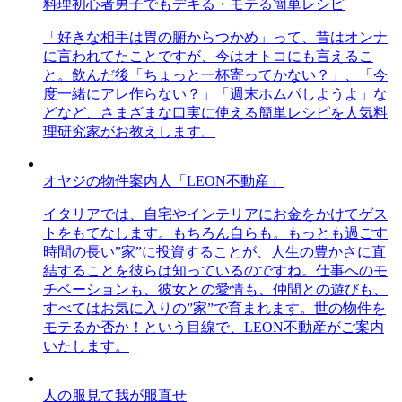
料理初心者男子でもデキる・モテる簡単レシピ
「好きな相手は胃の腑からつかめ」って、昔はオンナ
に言われてたことですが、今はオトコにも言えるこ
と。飲んだ後「ちょっと一杯寄ってかない？」、「今
度一緒にアレ作らない？」「週末ホムパしようよ」な
どなど、さまざまな口実に使える簡単レシピを人気料
理研究家がお教えします。
オヤジの物件案内人「LEON不動産」
イタリアでは、自宅やインテリアにお金をかけてゲス
トをもてなします。もちろん自らも。もっとも過ごす
時間の長い”家”に投資することが、人生の豊かさに直
結することを彼らは知っているのですね。仕事へのモ
チベーションも、彼女との愛情も、仲間との遊びも、
すべてはお気に入りの”家”で育まれます。世の物件を
モテるか否か！という目線で、LEON不動産がご案内
いたします。
人の服見て我が服直せ