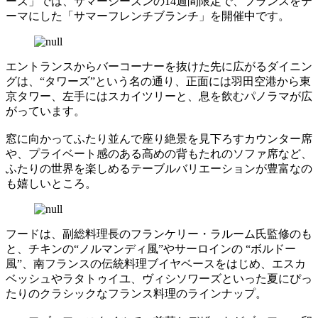
ーズ」では、サマーシーズンの14週間限定で、フランスをテ
ーマにした「サマーフレンチブランチ」を開催中です。
エントランスからバーコーナーを抜けた先に広がるダイニン
グは、“タワーズ”という名の通り、正面には羽田空港から東
京タワー、左手にはスカイツリーと、息を飲むパノラマが広
がっています。
窓に向かってふたり並んで座り絶景を見下ろすカウンター席
や、プライベート感のある高めの背もたれのソファ席など、
ふたりの世界を楽しめるテーブルバリエーションが豊富なの
も嬉しいところ。
フードは、副総料理長のフランケリー・ラルーム氏監修のも
と、チキンの“ノルマンディ風”やサーロインの “ボルドー
風”、南フランスの伝統料理ブイヤベースをはじめ、エスカ
ベッシュやラタトゥイユ、ヴィシソワーズといった夏にぴっ
たりのクラシックなフランス料理のラインナップ。