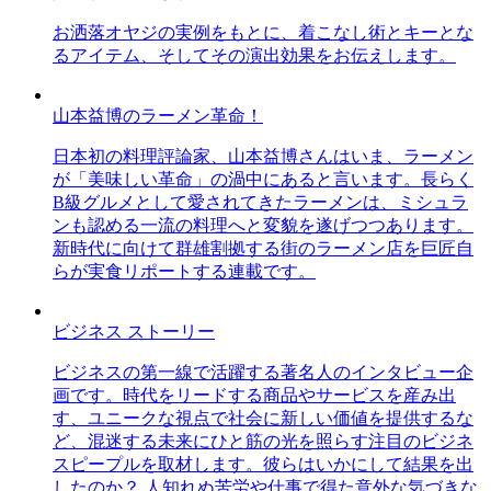
お洒落オヤジの実例をもとに、着こなし術とキーとな
るアイテム、そしてその演出効果をお伝えします。
山本益博のラーメン革命！
日本初の料理評論家、山本益博さんはいま、ラーメン
が「美味しい革命」の渦中にあると言います。長らく
B級グルメとして愛されてきたラーメンは、ミシュラ
ンも認める一流の料理へと変貌を遂げつつあります。
新時代に向けて群雄割拠する街のラーメン店を巨匠自
らが実食リポートする連載です。
ビジネス ストーリー
ビジネスの第一線で活躍する著名人のインタビュー企
画です。時代をリードする商品やサービスを産み出
す、ユニークな視点で社会に新しい価値を提供するな
ど、混迷する未来にひと筋の光を照らす注目のビジネ
スピープルを取材します。彼らはいかにして結果を出
したのか？ 人知れぬ苦労や仕事で得た意外な気づきな