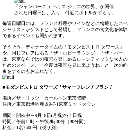
「シャンパーニュ ペリエ ジュエの世界」が開催
された日曜日は、入り口付近にボトルがずらり。
毎週日曜日には、フランス料理やワインなどに精通したスペ
シャリストがゲストとして登場し、フランスの食文化を体験
できるイベントも開かれます。
そうそう、ディナータイムの「モダンビストロ タワーズ」
や、同じフロアにある「ザ・ロビーラウンジ」「ザ・バー」
は、東京ならではの夜景を楽しめるロマンティックな大人の
ためのスペース。「今度は夜景を見に来ようね」と、次の約
束をするのもお忘れなく。
■モダンビストロ タワーズ「サマーフレンチブランチ」
場所／ザ・リッツ・カールトン東京45階
住所／東京都港区赤坂9-7-1東京ミッドタウン
期間／開催中～9月18日(月祝)の土日祝
時間／午前11時～午後2時30分（90分間）
料金／1名7500円（税サ別）