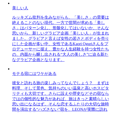
美しい人
ルッキズム批判を生みながらも、「美しさ」の需要は
絶えることのない現代。一方で世間が求める「美し
さ」はパターン化し、形骸化してはいないか、そんな
思いから、新しいグラビア企画「美しい人」が生まれ
ました。グラビアと言えば女性の若さとボディを売り
にした企画が多い中、女性であるKaori Oguriさんをプ
ロデューサーに据え、豊かな人生経験を持つ女性たち
の、内面から醸し出される“大人の美しさ”に迫る新た
なグラビア企画となります。
モテる宿にはワケがある
彼女と訪れる旅の楽しみってなんでしょう？ まずは
料理、そして景色。気持ちのいい温泉と高いホスピタ
リティも大切です。さらに設えや歴史などその宿なら
ではの個性的な魅力があれば、旅はきっと素晴らしい
思い出になるはず。そんな恋するふたりの大切な旅時
間を演出する“ハズさない”宿を、LEONが実際に訪れ