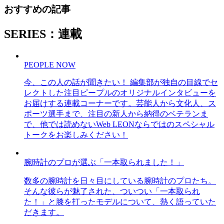
おすすめの記事
SERIES：連載
PEOPLE NOW
今、この人の話が聞きたい！ 編集部が独自の目線でセ
レクトした注目ピープルのオリジナルインタビューを
お届けする連載コーナーです。芸能人から文化人、ス
ポーツ選手まで、注目の新人から納得のベテランま
で、他では読めないWeb LEONならではのスペシャル
トークをお楽しみください！
腕時計のプロが選ぶ「一本取られました！」
数多の腕時計を日々目にしている腕時計のプロたち。
そんな彼らが魅了された、ついつい「一本取られ
た！」と膝を打ったモデルについて、熱く語っていた
だきます。