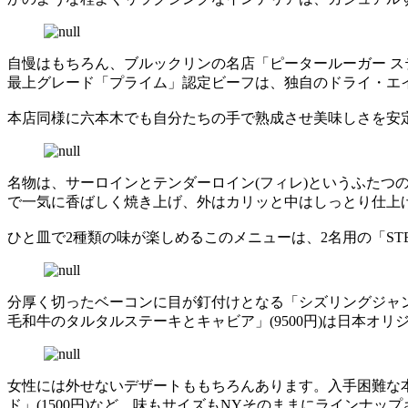
自慢はもちろん、ブルックリンの名店「ピータールーガー ス
最上グレード「プライム」認定ビーフは、独自のドライ・エ
本店同様に六本木でも自分たちの手で熟成させ美味しさを安
名物は、サーロインとテンダーロイン(フィレ)というふた
で一気に香ばしく焼き上げ、外はカリッと中はしっとり仕上
ひと皿で2種類の味が楽しめるこのメニューは、2名用の「STEAK(for 
分厚く切ったベーコンに目が釘付けとなる「シズリングジャン
毛和牛のタルタルステーキとキャビア」(9500円)は日本オリ
女性には外せないデザートももちろんあります。入手困難な本物の
ド」(1500円)など、味もサイズもNYそのままにラインナッ