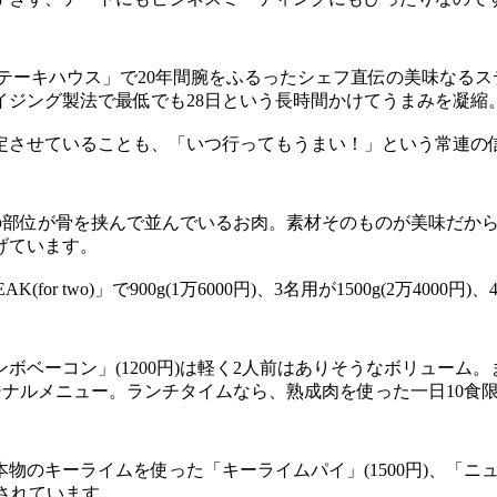
テーキハウス」で20年間腕をふるったシェフ直伝の美味なる
イジング製法で最低でも28日という長時間かけてうまみを凝縮
定させていることも、「いつ行ってもうまい！」という常連の
つの部位が骨を挟んで並んでいるお肉。素材そのものが美味だか
げています。
two)」で900g(1万6000円)、3名用が1500g(2万4000円)
ボベーコン」(1200円)は軽く2人前はありそうなボリューム
ジナルメニュー。ランチタイムなら、熟成肉を使った一日10食限
キーライムを使った「キーライムパイ」(1500円)、「ニューヨ
プされています。