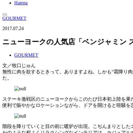
Hatena
GOURMET
2017.07.24
ニューヨークの人気店「ベンジャミン 
GOURMET
文／牧口じゅん
無性に肉を欲するときって、ありますよね。しかも“霜降り
た。
ステーキ激戦区のニューヨークからこのたび日本初上陸を果た
便利で賑やかなロケーションながら、ドアを開けると喧騒を
階段を降りていくと目の前に暖炉が出現。こぢんまりとしたエ
かのような程よくリラクシングなインテリアは、カジュアル