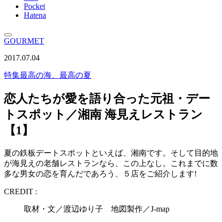
Pocket
Hatena
GOURMET
2017.07.04
特集
最高の海、最高の夏
恋人たちが愛を語り合った元祖・デー
トスポット／湘南 海見えレストラン
【1】
夏の鉄板デートスポットといえば、湘南です。そして目的地
が海見えの老舗レストランなら、この上なし。これまでに数
多な男女の恋を育んだであろう、５店をご紹介します!
CREDIT :
取材・文／渡辺ゆり子 地図製作／J-map