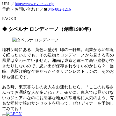
URL／
http://www.riviera-scr.jp
予約・お問い合わせ／☎
046-882-1216
PAGE 3
◆ タベルナ ロンディーノ（創業1980年）
稲村ケ崎にある、黄色い壁が目印の一軒屋。創業から40年近
く経ったいまでも、その建物とロンディーノから見える海の
風景は変わっていません。湘南は東京と違って高い建物がで
きたりしないので、思い出が保存されやすいのかしら？ 当
時、先駆け的な存在だったイタリアンレストランの、そのお
味も健在です。
ある時、東京暮らしの友人をお連れしたら、「ここのお客さ
んってお洒落な人が多いね」と。確かに、東京では見かけな
いカジュアルなのにお洒落な地元の常連客に人気のよう。有
名な稲村ケ崎のサンセットを狙って、ぜひディナーを予約し
てみてね！