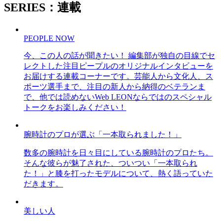
SERIES：連載
PEOPLE NOW
今、この人の話が聞きたい！ 編集部が独自の目線でセ
レクトした注目ピープルのオリジナルインタビューを
お届けする連載コーナーです。芸能人から文化人、ス
ポーツ選手まで、注目の新人から納得のベテランま
で、他では読めないWeb LEONならではのスペシャル
トークをお楽しみください！
腕時計のプロが選ぶ「一本取られました！」
数多の腕時計を日々目にしている腕時計のプロたち。
そんな彼らが魅了された、ついつい「一本取られ
た！」と膝を打ったモデルについて、熱く語っていた
だきます。
美しい人