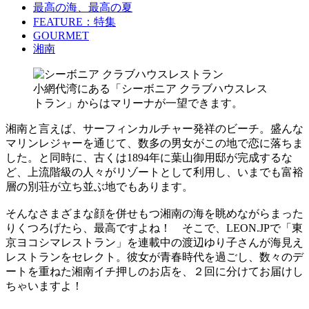
最高の海、最高の夏
FEATURE：特集
GOURMET
湘南
小網代湾にある「シーボニア クラブハウスレス
トラン」からはマリーナが一望できます。
湘南と言えば、サーフィンカルチャー発祥のビーチ。盛んな
マリンレジャーを通じて、数多の男女がこの地で恋に落ちま
した。と同時に、古くは1894年に葉山御用邸が完成するな
ど、上流階級の人々がリゾートとして利用し、いまでも富裕
層の別荘が立ち並ぶ地でもあります。
そんなさまざまな顔を併せもつ湘南の海を眺めながらまった
りくつろげたら、最高ですよね！ そこで、LEON.JPで「東
京ヨコシマレストラン」を連載中の渡辺ゆり子さんが海見え
レストランをセレクト。彼女が青春時代を過ごし、数々のデ
ートを重ねた湘南イチ押しのお店を、２回に分けてお届けし
ちゃいますよ！