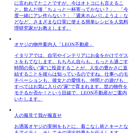
に言われてたことですが、今はオトコにも言えるこ
と。飲んだ後「ちょっと一杯寄ってかない？」、「今
度一緒にアレ作らない？」「週末ホムパしようよ」な
どなど、さまざまな口実に使える簡単レシピを人気料
理研究家がお教えします。
オヤジの物件案内人「LEON不動産」
イタリアでは、自宅やインテリアにお金をかけてゲス
トをもてなします。もちろん自らも。もっとも過ごす
時間の長い”家”に投資することが、人生の豊かさに直
結することを彼らは知っているのですね。仕事へのモ
チベーションも、彼女との愛情も、仲間との遊びも、
すべてはお気に入りの”家”で育まれます。世の物件を
モテるか否か！という目線で、LEON不動産がご案内
いたします。
人の服見て我が服直せ
お洒落オヤジの実例をもとに、着こなし術とキーとな
るアイテム、そしてその演出効果をお伝えします。