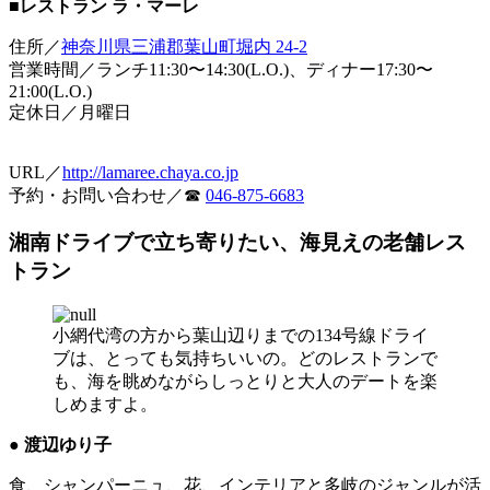
■レストラン ラ・マーレ
住所／
神奈川県三浦郡葉山町堀内 24-2
営業時間／ランチ11:30〜14:30(L.O.)、ディナー17:30〜
21:00(L.O.)
定休日／月曜日
URL／
http://lamaree.chaya.co.jp
予約・お問い合わせ／☎
046-875-6683
湘南ドライブで立ち寄りたい、海見えの老舗レス
トラン
小網代湾の方から葉山辺りまでの134号線ドライ
ブは、とっても気持ちいいの。どのレストランで
も、海を眺めながらしっとりと大人のデートを楽
しめますよ。
● 渡辺ゆり子
食、シャンパーニュ、花、インテリアと多岐のジャンルが活