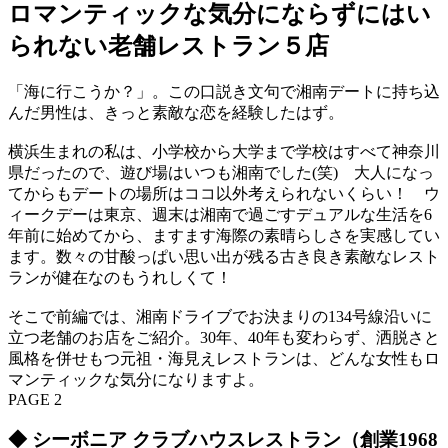
ロマンティックな気分にならずにはい
られない老舗レストラン５店
「海に行こうか？」。この口説き文句で湘南デートに持ち込
んだ男性は、きっと素敵な恋を経験したはず。
横浜生まれの私は、小学校から大学まで学校はすべて神奈川
県だったので、遊び場はいつも湘南でした(笑) 大人になっ
てからもデートの場所はココ以外考えられないくらい！ ウ
ィークデーは東京、週末は湘南で過ごすデュアルな生活を6
年前に始めてから、ますます海際の素晴らしさを実感してい
ます。数々の甘酸っぱい思い出が残る古き良き素敵なレスト
ランが健在なのもうれしくて！
そこで前編では、湘南ドライブでお決まりの134号線沿いに
立つ老舗のお店をご紹介。30年、40年も変わらず、洒脱さと
風格を併せもつ元祖・海見えレストランは、どんな女性もロ
マンティックな気分になりますよ。
PAGE 2
◆ シーボニア クラブハウスレストラン（創業1968