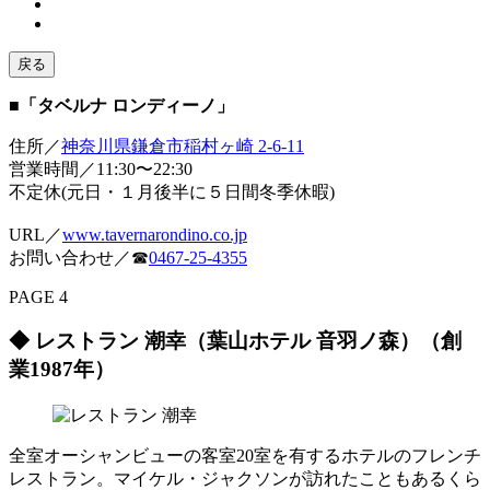
戻る
■「タベルナ ロンディーノ」
住所／
神奈川県鎌倉市稲村ヶ崎 2-6-11
営業時間／11:30〜22:30
不定休(元日・１月後半に５日間冬季休暇)
URL／
www.tavernarondino.co.jp
お問い合わせ／☎
0467-25-4355
PAGE 4
◆ レストラン 潮幸（葉山ホテル 音羽ノ森）（創
業1987年）
全室オーシャンビューの客室20室を有するホテルのフレンチ
レストラン。マイケル・ジャクソンが訪れたこともあるくら