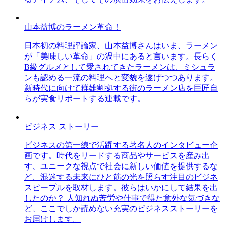
山本益博のラーメン革命！
日本初の料理評論家、山本益博さんはいま、ラーメン
が「美味しい革命」の渦中にあると言います。長らく
B級グルメとして愛されてきたラーメンは、ミシュラ
ンも認める一流の料理へと変貌を遂げつつあります。
新時代に向けて群雄割拠する街のラーメン店を巨匠自
らが実食リポートする連載です。
ビジネス ストーリー
ビジネスの第一線で活躍する著名人のインタビュー企
画です。時代をリードする商品やサービスを産み出
す、ユニークな視点で社会に新しい価値を提供するな
ど、混迷する未来にひと筋の光を照らす注目のビジネ
スピープルを取材します。彼らはいかにして結果を出
したのか？ 人知れぬ苦労や仕事で得た意外な気づきな
ど、ここでしか読めない充実のビジネスストーリーを
お届けします。