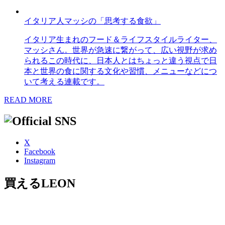
イタリア人マッシの「思考する食欲」
イタリア生まれのフード＆ライフスタイルライター、
マッシさん。世界が急速に繋がって、広い視野が求め
られるこの時代に、日本人とはちょっと違う視点で日
本と世界の食に関する文化や習慣、メニューなどにつ
いて考える連載です。
READ MORE
X
Facebook
Instagram
買えるLEON