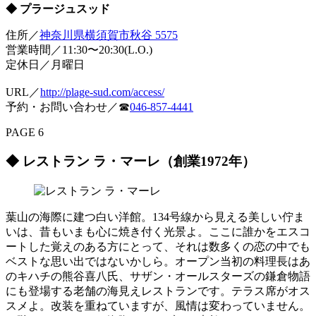
◆ プラージュスッド
住所／
神奈川県横須賀市秋谷 5575
営業時間／11:30〜20:30(L.O.)
定休日／月曜日
URL／
http://plage-sud.com/access/
予約・お問い合わせ／☎
046-857-4441
PAGE 6
◆ レストラン ラ・マーレ（創業1972年）
葉山の海際に建つ白い洋館。134号線から見える美しい佇ま
いは、昔もいまも心に焼き付く光景よ。ここに誰かをエスコ
ートした覚えのある方にとって、それは数多くの恋の中でも
ベストな思い出ではないかしら。オープン当初の料理長はあ
のキハチの熊谷喜八氏、サザン・オールスターズの鎌倉物語
にも登場する老舗の海見えレストランです。テラス席がオス
スメよ。改装を重ねていますが、風情は変わっていません。