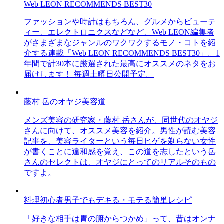
Web LEON RECOMMENDS BEST30
ファッションや時計はもちろん、グルメからビューテ
ィー、エレクトロニクスなどなど、Web LEON編集者
がさまざまなジャンルのワクワクするモノ・コトを紹
介する連載「Web LEON RECOMMENDS BEST30」。1
年間で計30本に厳選された最高にオススメのネタをお
届けします！ 毎週土曜日公開予定。
藤村 岳のオヤジ美容道
メンズ美容の研究家・藤村 岳さんが、同世代のオヤジ
さんに向けて、オススメ美容を紹介。男性が読む美容
記事を、美容ライターという毎日ヒゲを剃らない女性
が書くことに違和感を覚え、この道を志したという岳
さんのセレクトは、オヤジにとってのリアルそのもの
ですよ。
料理初心者男子でもデキる・モテる簡単レシピ
「好きな相手は胃の腑からつかめ」って、昔はオンナ