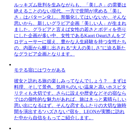
ルッキズム批判を生みながらも、「美しさ」の需要は
絶えることのない現代。一方で世間が求める「美し
さ」はパターン化し、形骸化してはいないか、そんな
思いから、新しいグラビア企画「美しい人」が生まれ
ました。グラビアと言えば女性の若さとボディを売り
にした企画が多い中、女性であるKaori Oguriさんをプ
ロデューサーに据え、豊かな人生経験を持つ女性たち
の、内面から醸し出される“大人の美しさ”に迫る新た
なグラビア企画となります。
モテる宿にはワケがある
彼女と訪れる旅の楽しみってなんでしょう？ まずは
料理、そして景色。気持ちのいい温泉と高いホスピタ
リティも大切です。さらに設えや歴史などその宿なら
ではの個性的な魅力があれば、旅はきっと素晴らしい
思い出になるはず。そんな恋するふたりの大切な旅時
間を演出する“ハズさない”宿を、LEONが実際に訪れ
た中から自信をもってご紹介します。