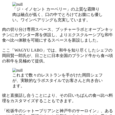
「ジ・イノセント カーベリー」の上質な霜降り
肉は融点が低く、口の中でとろけてお腹にも優し
い。ワインペアリングも充実しています。
肉の切り分け専用スペース、ブッチャーラボとオープンキッ
チンにカウンター席を併設し、よりエクスクルーシブな和牛
食べ比べ体験を可能にするスペースを新設しました。
ここ「WAGYU LABO」では、和牛を知り尽くしたシェフの
岡田賢一郎氏が、日ごとに日本全国のブランド牛から食べ頃
の和牛を見極めて提供。
これまで数々のレストランを手がけた岡田シェフ
が、実験的なラボスタイルでお客さんと向き合い
ます。
彼と直接話し合うことにより、その日いちばんの食べ比べ料
理をカスタマイズすることもできます。
「松坂牛のシャトーブリアンと神戸牛のサーロイン」、ある