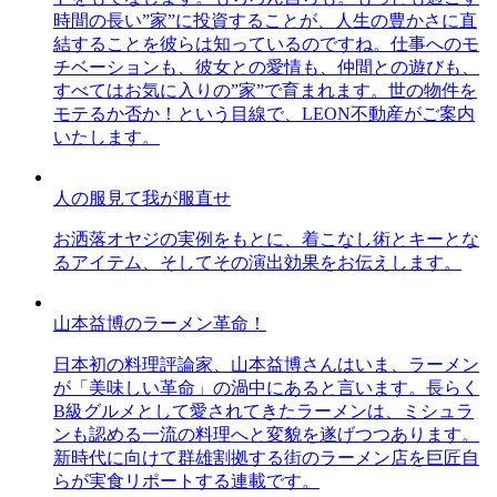
時間の長い”家”に投資することが、人生の豊かさに直
結することを彼らは知っているのですね。仕事へのモ
チベーションも、彼女との愛情も、仲間との遊びも、
すべてはお気に入りの”家”で育まれます。世の物件を
モテるか否か！という目線で、LEON不動産がご案内
いたします。
人の服見て我が服直せ
お洒落オヤジの実例をもとに、着こなし術とキーとな
るアイテム、そしてその演出効果をお伝えします。
山本益博のラーメン革命！
日本初の料理評論家、山本益博さんはいま、ラーメン
が「美味しい革命」の渦中にあると言います。長らく
B級グルメとして愛されてきたラーメンは、ミシュラ
ンも認める一流の料理へと変貌を遂げつつあります。
新時代に向けて群雄割拠する街のラーメン店を巨匠自
らが実食リポートする連載です。