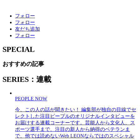
フォロー
フォロー
友だち追加
フォロー
SPECIAL
おすすめの記事
SERIES：連載
PEOPLE NOW
今、この人の話が聞きたい！ 編集部が独自の目線でセ
レクトした注目ピープルのオリジナルインタビューを
お届けする連載コーナーです。芸能人から文化人、ス
ポーツ選手まで、注目の新人から納得のベテランま
で、他では読めないWeb LEONならではのスペシャル