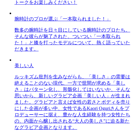
トークをお楽しみください！
腕時計のプロが選ぶ「一本取られました！」
数多の腕時計を日々目にしている腕時計のプロたち。
そんな彼らが魅了された、ついつい「一本取られ
た！」と膝を打ったモデルについて、熱く語っていた
だきます。
美しい人
ルッキズム批判を生みながらも、「美しさ」の需要は
絶えることのない現代。一方で世間が求める「美し
さ」はパターン化し、形骸化してはいないか、そんな
思いから、新しいグラビア企画「美しい人」が生まれ
ました。グラビアと言えば女性の若さとボディを売り
にした企画が多い中、女性であるKaori Oguriさんをプ
ロデューサーに据え、豊かな人生経験を持つ女性たち
の、内面から醸し出される“大人の美しさ”に迫る新た
なグラビア企画となります。