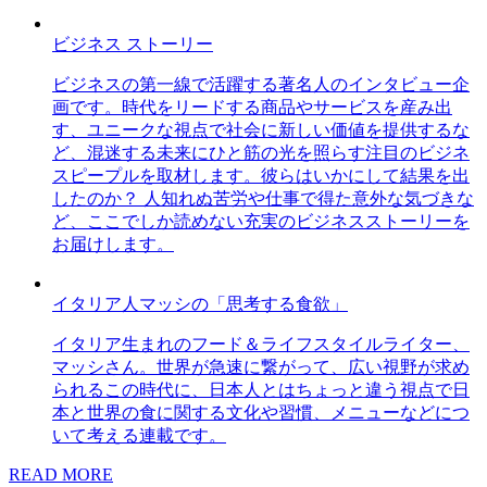
ビジネス ストーリー
ビジネスの第一線で活躍する著名人のインタビュー企
画です。時代をリードする商品やサービスを産み出
す、ユニークな視点で社会に新しい価値を提供するな
ど、混迷する未来にひと筋の光を照らす注目のビジネ
スピープルを取材します。彼らはいかにして結果を出
したのか？ 人知れぬ苦労や仕事で得た意外な気づきな
ど、ここでしか読めない充実のビジネスストーリーを
お届けします。
イタリア人マッシの「思考する食欲」
イタリア生まれのフード＆ライフスタイルライター、
マッシさん。世界が急速に繋がって、広い視野が求め
られるこの時代に、日本人とはちょっと違う視点で日
本と世界の食に関する文化や習慣、メニューなどにつ
いて考える連載です。
READ MORE