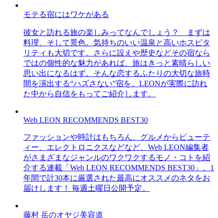
モテる宿にはワケがある
彼女と訪れる旅の楽しみってなんでしょう？ まずは
料理、そして景色。気持ちのいい温泉と高いホスピタ
リティも大切です。さらに設えや歴史などその宿なら
ではの個性的な魅力があれば、旅はきっと素晴らしい
思い出になるはず。そんな恋するふたりの大切な旅時
間を演出する“ハズさない”宿を、LEONが実際に訪れ
た中から自信をもってご紹介します。
Web LEON RECOMMENDS BEST30
ファッションや時計はもちろん、グルメからビューテ
ィー、エレクトロニクスなどなど、Web LEON編集者
がさまざまなジャンルのワクワクするモノ・コトを紹
介する連載「Web LEON RECOMMENDS BEST30」。1
年間で計30本に厳選された最高にオススメのネタをお
届けします！ 毎週土曜日公開予定。
藤村 岳のオヤジ美容道