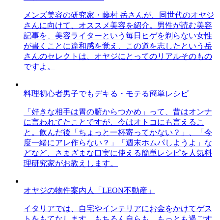
メンズ美容の研究家・藤村 岳さんが、同世代のオヤジ
さんに向けて、オススメ美容を紹介。男性が読む美容
記事を、美容ライターという毎日ヒゲを剃らない女性
が書くことに違和感を覚え、この道を志したという岳
さんのセレクトは、オヤジにとってのリアルそのもの
ですよ。
料理初心者男子でもデキる・モテる簡単レシピ
「好きな相手は胃の腑からつかめ」って、昔はオンナ
に言われてたことですが、今はオトコにも言えるこ
と。飲んだ後「ちょっと一杯寄ってかない？」、「今
度一緒にアレ作らない？」「週末ホムパしようよ」な
どなど、さまざまな口実に使える簡単レシピを人気料
理研究家がお教えします。
オヤジの物件案内人「LEON不動産」
イタリアでは、自宅やインテリアにお金をかけてゲス
トをもてなします。もちろん自らも。もっとも過ごす