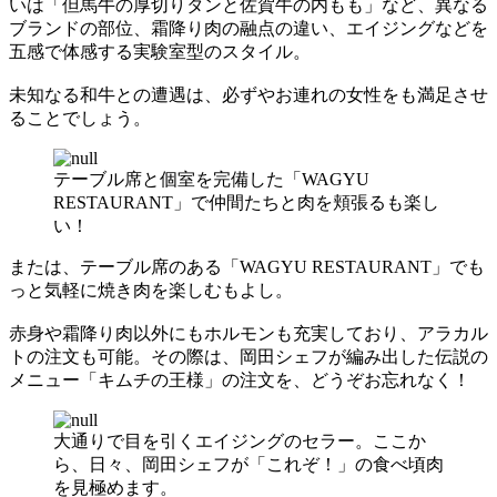
いは「但馬牛の厚切りタンと佐賀牛の内もも」など、異なる
ブランドの部位、霜降り肉の融点の違い、エイジングなどを
五感で体感する実験室型のスタイル。
未知なる和牛との遭遇は、必ずやお連れの女性をも満足させ
ることでしょう。
テーブル席と個室を完備した「WAGYU
RESTAURANT」で仲間たちと肉を頬張るも楽し
い！
または、テーブル席のある「WAGYU RESTAURANT」でも
っと気軽に焼き肉を楽しむもよし。
赤身や霜降り肉以外にもホルモンも充実しており、アラカル
トの注文も可能。その際は、岡田シェフが編み出した伝説の
メニュー「キムチの王様」の注文を、どうぞお忘れなく！
大通りで目を引くエイジングのセラー。ここか
ら、日々、岡田シェフが「これぞ！」の食べ頃肉
を見極めます。