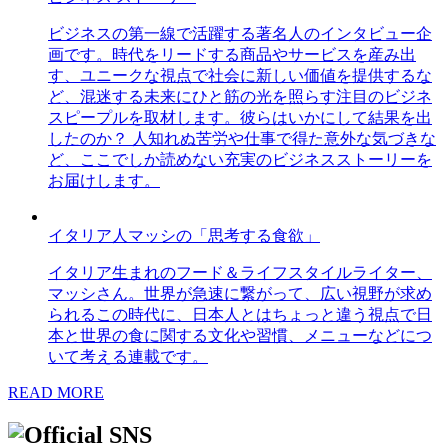
ビジネスの第一線で活躍する著名人のインタビュー企
画です。時代をリードする商品やサービスを産み出
す、ユニークな視点で社会に新しい価値を提供するな
ど、混迷する未来にひと筋の光を照らす注目のビジネ
スピープルを取材します。彼らはいかにして結果を出
したのか？ 人知れぬ苦労や仕事で得た意外な気づきな
ど、ここでしか読めない充実のビジネスストーリーを
お届けします。
イタリア人マッシの「思考する食欲」
イタリア生まれのフード＆ライフスタイルライター、
マッシさん。世界が急速に繋がって、広い視野が求め
られるこの時代に、日本人とはちょっと違う視点で日
本と世界の食に関する文化や習慣、メニューなどにつ
いて考える連載です。
READ MORE