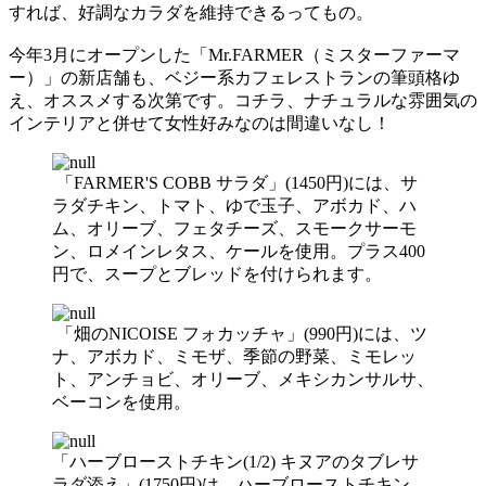
すれば、好調なカラダを維持できるってもの。
今年3月にオープンした「Mr.FARMER（ミスターファーマ
ー）」の新店舗も、ベジー系カフェレストランの筆頭格ゆ
え、オススメする次第です。コチラ、ナチュラルな雰囲気の
インテリアと併せて女性好みなのは間違いなし！
「FARMER'S COBB サラダ」(1450円)には、サ
ラダチキン、トマト、ゆで玉子、アボカド、ハ
ム、オリーブ、フェタチーズ、スモークサーモ
ン、ロメインレタス、ケールを使用。プラス400
円で、スープとブレッドを付けられます。
「畑のNICOISE フォカッチャ」(990円)には、ツ
ナ、アボカド、ミモザ、季節の野菜、ミモレッ
ト、アンチョビ、オリーブ、メキシカンサルサ、
ベーコンを使用。
「ハーブローストチキン(1/2) キヌアのタブレサ
ラダ添え」(1750円)は、ハーブローストチキン、