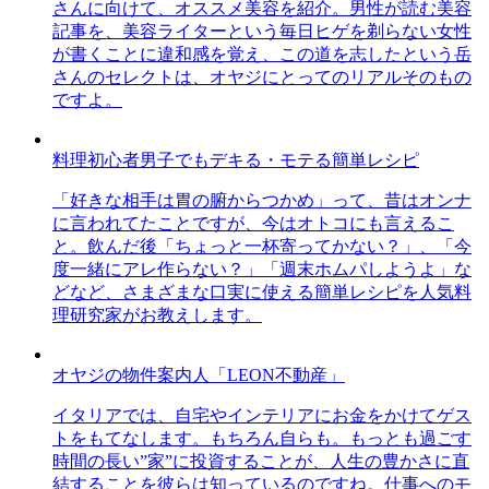
さんに向けて、オススメ美容を紹介。男性が読む美容
記事を、美容ライターという毎日ヒゲを剃らない女性
が書くことに違和感を覚え、この道を志したという岳
さんのセレクトは、オヤジにとってのリアルそのもの
ですよ。
料理初心者男子でもデキる・モテる簡単レシピ
「好きな相手は胃の腑からつかめ」って、昔はオンナ
に言われてたことですが、今はオトコにも言えるこ
と。飲んだ後「ちょっと一杯寄ってかない？」、「今
度一緒にアレ作らない？」「週末ホムパしようよ」な
どなど、さまざまな口実に使える簡単レシピを人気料
理研究家がお教えします。
オヤジの物件案内人「LEON不動産」
イタリアでは、自宅やインテリアにお金をかけてゲス
トをもてなします。もちろん自らも。もっとも過ごす
時間の長い”家”に投資することが、人生の豊かさに直
結することを彼らは知っているのですね。仕事へのモ