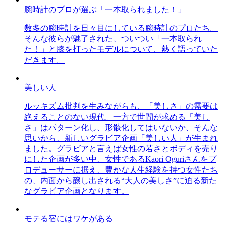
腕時計のプロが選ぶ「一本取られました！」
数多の腕時計を日々目にしている腕時計のプロたち。
そんな彼らが魅了された、ついつい「一本取られ
た！」と膝を打ったモデルについて、熱く語っていた
だきます。
美しい人
ルッキズム批判を生みながらも、「美しさ」の需要は
絶えることのない現代。一方で世間が求める「美し
さ」はパターン化し、形骸化してはいないか、そんな
思いから、新しいグラビア企画「美しい人」が生まれ
ました。グラビアと言えば女性の若さとボディを売り
にした企画が多い中、女性であるKaori Oguriさんをプ
ロデューサーに据え、豊かな人生経験を持つ女性たち
の、内面から醸し出される“大人の美しさ”に迫る新た
なグラビア企画となります。
モテる宿にはワケがある