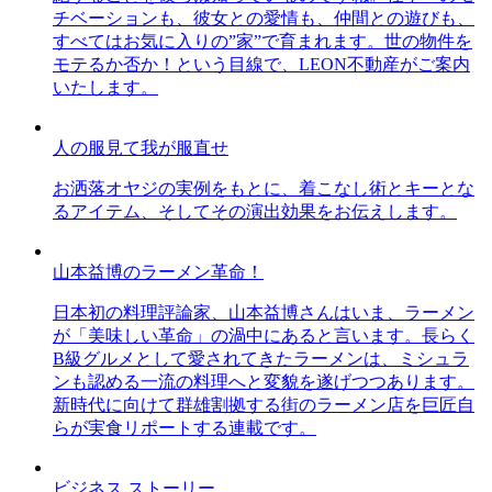
チベーションも、彼女との愛情も、仲間との遊びも、
すべてはお気に入りの”家”で育まれます。世の物件を
モテるか否か！という目線で、LEON不動産がご案内
いたします。
人の服見て我が服直せ
お洒落オヤジの実例をもとに、着こなし術とキーとな
るアイテム、そしてその演出効果をお伝えします。
山本益博のラーメン革命！
日本初の料理評論家、山本益博さんはいま、ラーメン
が「美味しい革命」の渦中にあると言います。長らく
B級グルメとして愛されてきたラーメンは、ミシュラ
ンも認める一流の料理へと変貌を遂げつつあります。
新時代に向けて群雄割拠する街のラーメン店を巨匠自
らが実食リポートする連載です。
ビジネス ストーリー