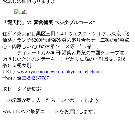
お試しの価値ありますよ！
「龍天門」の“素食健美 ベジタブルコース”
住所／東京都目黒区三田 1-4-1 ウェスティンホテル東京 2階
価格／ランチ6200円(野菜冷菜の盛り合わせ・二種の野菜点
心・肉厚しいたけの甘酢ソース等、計7品）、
ディナー１万2800円(湯葉と野菜の中国クレープ巻・
肉厚しいたけのステーキ・こだわり豆腐の下町煮等、計8
品）※税サ別
URL／
www.ryutenmon.westin-tokyo.co.jp/jp/home
予約／☎
03-5423-7787
取材・文／編集部
この記事が気に入ったら「いいね！」しよう
Web LEONの最新ニュースをお届けします。