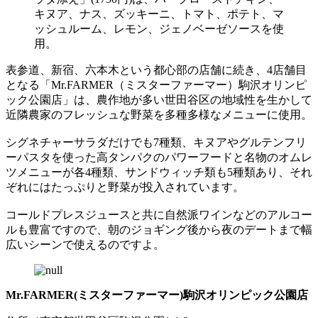
キヌア、ナス、ズッキーニ、トマト、ポテト、マ
ッシュルーム、レモン、ジェノベーゼソースを使
用。
表参道、新宿、六本木という都心部の店舗に続き、4店舗目
となる「Mr.FARMER（ミスターファーマー）駒沢オリンピ
ック公園店」は、農作地が多い世田谷区の地域性を生かして
近隣農家のフレッシュな野菜を多種多様なメニューに使用。
シグネチャーサラダだけでも7種類、キヌアやグルテンフリ
ーパスタを使った高タンパクのパワーフードと名物のオムレ
ツメニューが各4種類、サンドウィッチ類も5種類あり、それ
ぞれにはたっぷりと野菜が投入されています。
コールドプレスジュースと共に自然派ワインなどのアルコー
ルも豊富ですので、朝のジョギング後から夜のデートまで幅
広いシーンで使えるのですよ。
Mr.FARMER(ミスターファーマー)駒沢オリンピック公園店