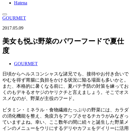
Hatena
GOURMET
2017.05.09
美女も悦ぶ野菜のパワーフードで夏仕
度
GOURMET
日頃からヘルスコンシャスな諸兄でも、接待やお付き合いで
やむを得ず胃腸に負担をかける状況に陥る場面も多いかと。
また、本格的に暑くなる前に、夏バテ予防の対策を練ってお
くのもデキるオヤジのヤリクチと言えましょう。そこでオス
スメなのが、野菜が主役のフード。
ビタミン・ミネラル・食物繊維たっぷりの野菜には、カラダ
の消化機能を整え、免疫力をアップさせるチカラがみなぎっ
ていますよね。幸い、ここ数年の間に続々と誕生した野菜メ
インのメニューをウリにするデリやカフェをデイリーに活用