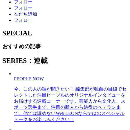
フォロー
フォロー
友だち追加
フォロー
SPECIAL
おすすめの記事
SERIES：連載
PEOPLE NOW
今、この人の話が聞きたい！ 編集部が独自の目線でセ
レクトした注目ピープルのオリジナルインタビューを
お届けする連載コーナーです。芸能人から文化人、ス
ポーツ選手まで、注目の新人から納得のベテランま
で、他では読めないWeb LEONならではのスペシャル
トークをお楽しみください！