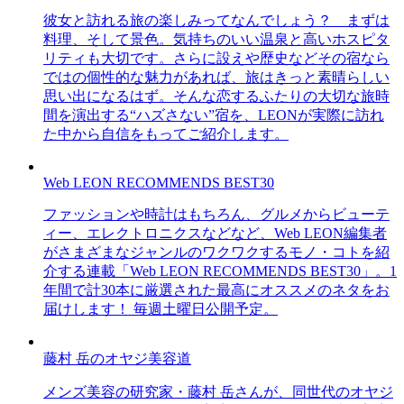
彼女と訪れる旅の楽しみってなんでしょう？ まずは
料理、そして景色。気持ちのいい温泉と高いホスピタ
リティも大切です。さらに設えや歴史などその宿なら
ではの個性的な魅力があれば、旅はきっと素晴らしい
思い出になるはず。そんな恋するふたりの大切な旅時
間を演出する“ハズさない”宿を、LEONが実際に訪れ
た中から自信をもってご紹介します。
Web LEON RECOMMENDS BEST30
ファッションや時計はもちろん、グルメからビューテ
ィー、エレクトロニクスなどなど、Web LEON編集者
がさまざまなジャンルのワクワクするモノ・コトを紹
介する連載「Web LEON RECOMMENDS BEST30」。1
年間で計30本に厳選された最高にオススメのネタをお
届けします！ 毎週土曜日公開予定。
藤村 岳のオヤジ美容道
メンズ美容の研究家・藤村 岳さんが、同世代のオヤジ