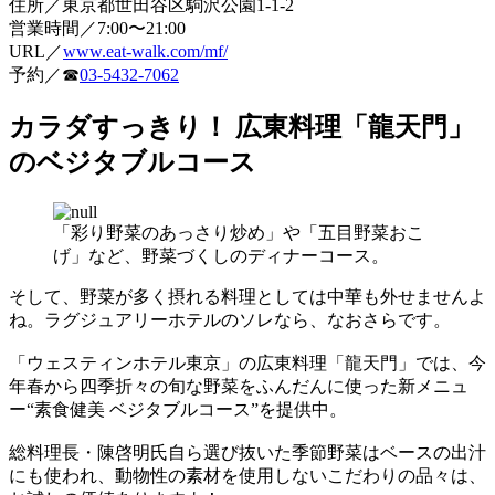
住所／東京都世田谷区駒沢公園1-1-2
営業時間／7:00〜21:00
URL／
www.eat-walk.com/mf/
予約／☎
03-5432-7062
カラダすっきり！ 広東料理「龍天門」
のベジタブルコース
「彩り野菜のあっさり炒め」や「五目野菜おこ
げ」など、野菜づくしのディナーコース。
そして、野菜が多く摂れる料理としては中華も外せませんよ
ね。ラグジュアリーホテルのソレなら、なおさらです。
「ウェスティンホテル東京」の広東料理「龍天門」では、今
年春から四季折々の旬な野菜をふんだんに使った新メニュ
ー“素食健美 ベジタブルコース”を提供中。
総料理長・陳啓明氏自ら選び抜いた季節野菜はベースの出汁
にも使われ、動物性の素材を使用しないこだわりの品々は、