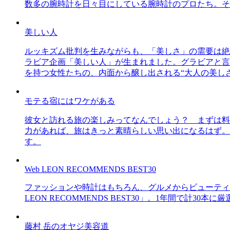
数多の腕時計を日々目にしている腕時計のプロたち。そ
美しい人
ルッキズム批判を生みながらも、「美しさ」の需要は絶
ラビア企画「美しい人」が生まれました。グラビアと言え
を持つ女性たちの、内面から醸し出される“大人の美し
モテる宿にはワケがある
彼女と訪れる旅の楽しみってなんでしょう？ まずは料
力があれば、旅はきっと素晴らしい思い出になるはず。
す。
Web LEON RECOMMENDS BEST30
ファッションや時計はもちろん、グルメからビューティー
LEON RECOMMENDS BEST30」。1年間で計
藤村 岳のオヤジ美容道