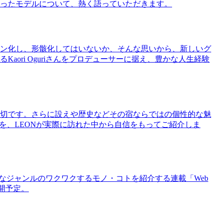
ったモデルについて、熱く語っていただきます。
ン化し、形骸化してはいないか、そんな思いから、新しいグ
ri Oguriさんをプロデューサーに据え、豊かな人生経験
切です。さらに設えや歴史などその宿ならではの個性的な魅
を、LEONが実際に訪れた中から自信をもってご紹介しま
まなジャンルのワクワクするモノ・コトを紹介する連載「Web
公開予定。