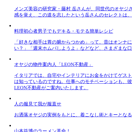
メンズ美容の研究家・藤村 岳さんが、同世代のオヤジ
感を覚え、この道を志したという岳さんのセレクトは、
料理初心者男子でもデキる・モテる簡単レシピ
「好きな相手は胃の腑からつかめ」って、昔はオンナに
い？」「週末ホムパしようよ」などなど、さまざまな口
オヤジの物件案内人「LEON不動産」
イタリアでは、自宅やインテリアにお金をかけてゲスト
は知っているのですね。仕事へのモチベーションも、彼
LEON不動産がご案内いたします。
人の服見て我が服直せ
お洒落オヤジの実例をもとに、着こなし術とキーとなる
山本益博のラーメン革命！