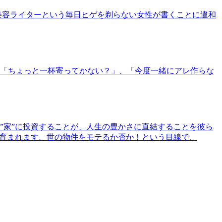
美容ライターという毎日ヒゲを剃らない女性が書くことに違和
「ちょっと一杯寄ってかない？」、「今度一緒にアレ作らな
”家”に投資することが、人生の豊かさに直結することを彼ら
で育まれます。世の物件をモテるか否か！という目線で、