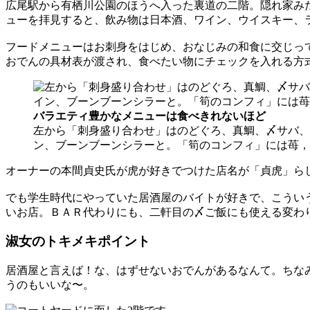
広尾駅から有栖川公園のほうへ入った裏道の二階。隠れ家み
ューを拝見すると、飲み物は日本酒、ワイン、ウイスキー、
フードメニューはお刺身をはじめ、おなじみの和食に交じっ
おでんの具材表が渡され、食べたい物にチェックを入れる方
バラエティ豊かなメニューは食べきれないほど
左から「刺身盛り合わせ」はのどぐろ、真鯛、〆サバ、
ン、ブーンブーンシラーと。「筍のコンフィ」には苺，
オーナーの本間貞史氏が虎が好きでつけた店名が「貞虎」ら
でも学生時代にやっていた居酒屋のバイトが好きで、こうい
いお店。ＢＡＲ代わりにも、二軒目の〆ご飯にも使える変わ
淑女のトキメキポイント
居酒屋と言えば！な、はずせないおでんがあるなんて。ちな
うのもいいな〜。