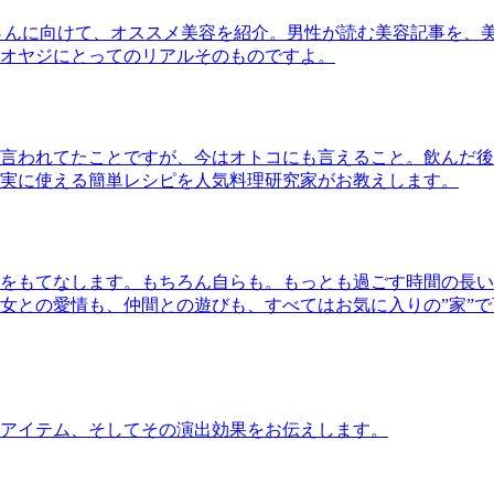
さんに向けて、オススメ美容を紹介。男性が読む美容記事を、
オヤジにとってのリアルそのものですよ。
言われてたことですが、今はオトコにも言えること。飲んだ後
実に使える簡単レシピを人気料理研究家がお教えします。
をもてなします。もちろん自らも。もっとも過ごす時間の長い
女との愛情も、仲間との遊びも、すべてはお気に入りの”家”
アイテム、そしてその演出効果をお伝えします。