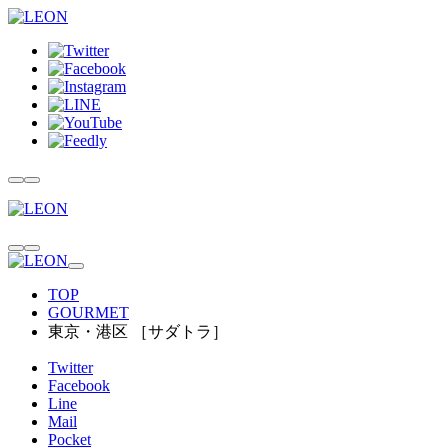
TOP
GOURMET
東京・港区 ［サダトラ］
Twitter
Facebook
Line
Mail
Pocket