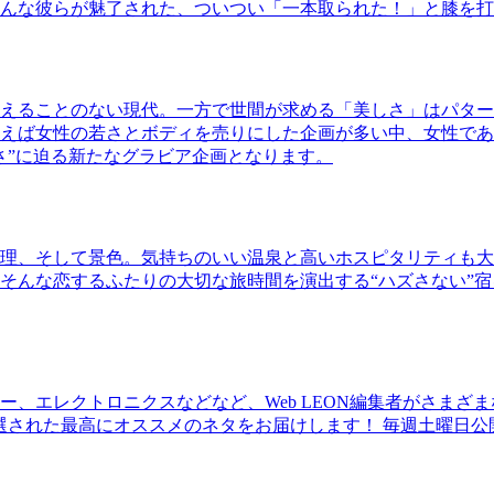
んな彼らが魅了された、ついつい「一本取られた！」と膝を打
えることのない現代。一方で世間が求める「美しさ」はパター
ば女性の若さとボディを売りにした企画が多い中、女性であるKao
さ”に迫る新たなグラビア企画となります。
理、そして景色。気持ちのいい温泉と高いホスピタリティも大
そんな恋するふたりの大切な旅時間を演出する“ハズさない”宿
、エレクトロニクスなどなど、Web LEON編集者がさまざ
30本に厳選された最高にオススメのネタをお届けします！ 毎週土曜日