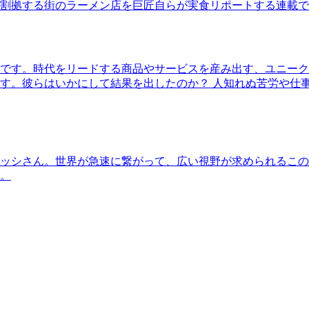
割拠する街のラーメン店を巨匠自らが実食リポートする連載で
です。時代をリードする商品やサービスを産み出す、ユニーク
す。彼らはいかにして結果を出したのか？ 人知れぬ苦労や仕
ッシさん。世界が急速に繋がって、広い視野が求められるこの
。