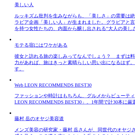
美しい人
ルッキズム批判を生みながらも、「美しさ」の需要は絶
ラビア企画「美しい人」が生まれました。グラビアと言え
を持つ女性たちの、内面から醸し出される“大人の美し
モテる宿にはワケがある
彼女と訪れる旅の楽しみってなんでしょう？ まずは料
力があれば、旅はきっと素晴らしい思い出になるはず。
す。
Web LEON RECOMMENDS BEST30
ファッションや時計はもちろん、グルメからビューティー
LEON RECOMMENDS BEST30」。1年間で計
藤村 岳のオヤジ美容道
メンズ美容の研究家・藤村 岳さんが、同世代のオヤジ