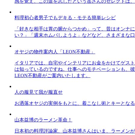
感を覚え、この道を志したという岳さんのセレクトは、
料理初心者男子でもデキる・モテる簡単レシピ
「好きな相手は胃の腑からつかめ」って、昔はオンナに
い？」「週末ホムパしようよ」などなど、さまざまな口
オヤジの物件案内人「LEON不動産」
イタリアでは、自宅やインテリアにお金をかけてゲスト
は知っているのですね。仕事へのモチベーションも、彼
LEON不動産がご案内いたします。
人の服見て我が服直せ
お洒落オヤジの実例をもとに、着こなし術とキーとなる
山本益博のラーメン革命！
日本初の料理評論家、山本益博さんはいま、ラーメンが