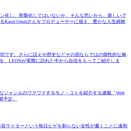
ン化し、形骸化してはいないか、そんな思いから、新しいグ
ri Oguriさんをプロデューサーに据え、豊かな人生経験
切です。さらに設えや歴史などその宿ならではの個性的な魅
を、LEONが実際に訪れた中から自信をもってご紹介しま
まなジャンルのワクワクするモノ・コトを紹介する連載「Web
公開予定。
美容ライターという毎日ヒゲを剃らない女性が書くことに違和