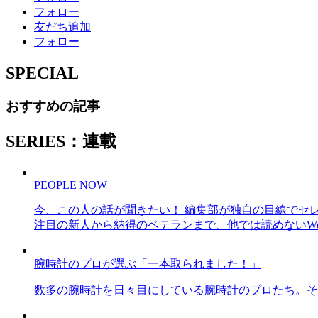
フォロー
友だち追加
フォロー
SPECIAL
おすすめの記事
SERIES：連載
PEOPLE NOW
今、この人の話が聞きたい！ 編集部が独自の目線でセ
注目の新人から納得のベテランまで、他では読めないWe
腕時計のプロが選ぶ「一本取られました！」
数多の腕時計を日々目にしている腕時計のプロたち。そ