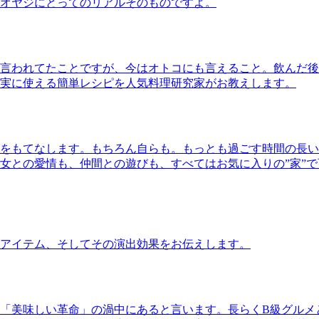
オヤジにとってのリアルそのものですよ。
言われてたことですが、今はオトコにも言えること。飲んだ後
実に使える簡単レシピを人気料理研究家がお教えします。
をもてなします。もちろん自らも。もっとも過ごす時間の長い
女との愛情も、仲間との遊びも、すべてはお気に入りの”家”
アイテム、そしてその演出効果をお伝えします。
「美味しい革命」の渦中にあると言います。長らくB級グルメ