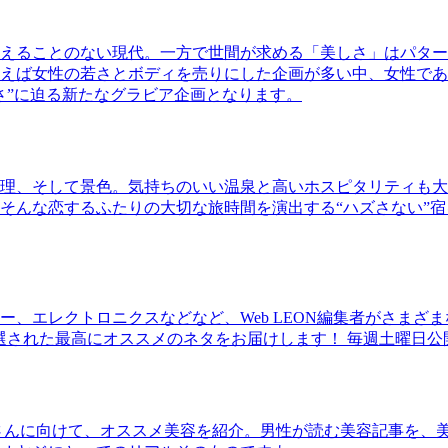
えることのない現代。一方で世間が求める「美しさ」はパター
ば女性の若さとボディを売りにした企画が多い中、女性であるKao
さ”に迫る新たなグラビア企画となります。
理、そして景色。気持ちのいい温泉と高いホスピタリティも大
そんな恋するふたりの大切な旅時間を演出する“ハズさない”宿
、エレクトロニクスなどなど、Web LEON編集者がさまざ
30本に厳選された最高にオススメのネタをお届けします！ 毎週土曜日
さんに向けて、オススメ美容を紹介。男性が読む美容記事を、