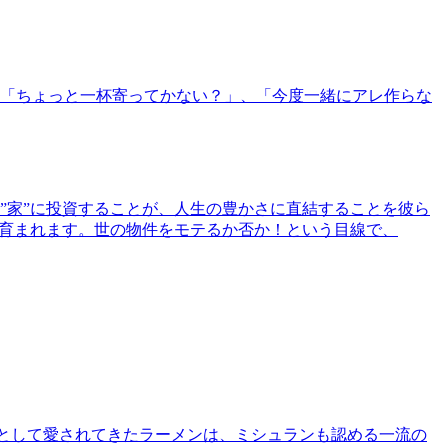
「ちょっと一杯寄ってかない？」、「今度一緒にアレ作らな
”家”に投資することが、人生の豊かさに直結することを彼ら
で育まれます。世の物件をモテるか否か！という目線で、
として愛されてきたラーメンは、ミシュランも認める一流の