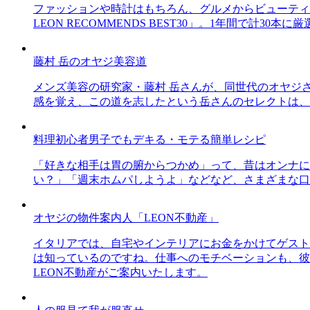
ファッションや時計はもちろん、グルメからビューティー
LEON RECOMMENDS BEST30」。1年間で計
藤村 岳のオヤジ美容道
メンズ美容の研究家・藤村 岳さんが、同世代のオヤジ
感を覚え、この道を志したという岳さんのセレクトは、
料理初心者男子でもデキる・モテる簡単レシピ
「好きな相手は胃の腑からつかめ」って、昔はオンナに
い？」「週末ホムパしようよ」などなど、さまざまな口
オヤジの物件案内人「LEON不動産」
イタリアでは、自宅やインテリアにお金をかけてゲスト
は知っているのですね。仕事へのモチベーションも、彼
LEON不動産がご案内いたします。