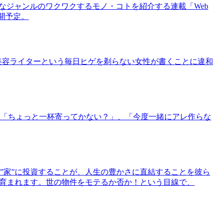
まなジャンルのワクワクするモノ・コトを紹介する連載「Web
公開予定。
美容ライターという毎日ヒゲを剃らない女性が書くことに違和
「ちょっと一杯寄ってかない？」、「今度一緒にアレ作らな
”家”に投資することが、人生の豊かさに直結することを彼ら
で育まれます。世の物件をモテるか否か！という目線で、