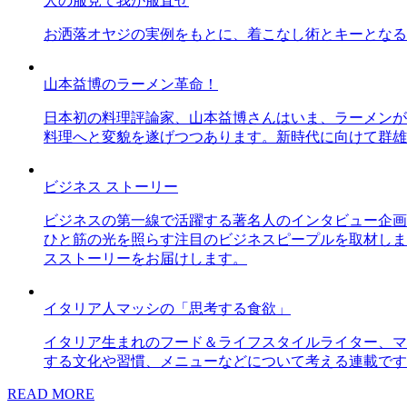
人の服見て我が服直せ
お洒落オヤジの実例をもとに、着こなし術とキーとなる
山本益博のラーメン革命！
日本初の料理評論家、山本益博さんはいま、ラーメンが
料理へと変貌を遂げつつあります。新時代に向けて群雄
ビジネス ストーリー
ビジネスの第一線で活躍する著名人のインタビュー企画
ひと筋の光を照らす注目のビジネスピープルを取材しま
スストーリーをお届けします。
イタリア人マッシの「思考する食欲」
イタリア生まれのフード＆ライフスタイルライター、マ
する文化や習慣、メニューなどについて考える連載です
READ MORE