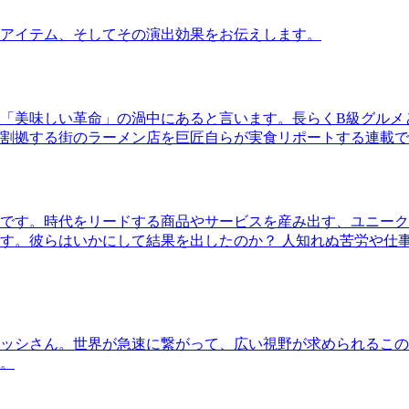
アイテム、そしてその演出効果をお伝えします。
「美味しい革命」の渦中にあると言います。長らくB級グルメ
割拠する街のラーメン店を巨匠自らが実食リポートする連載で
です。時代をリードする商品やサービスを産み出す、ユニーク
す。彼らはいかにして結果を出したのか？ 人知れぬ苦労や仕
ッシさん。世界が急速に繋がって、広い視野が求められるこの
。