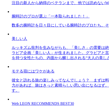
注目の新人から納得のベテランまで、他では読めないWe
腕時計のプロが選ぶ「一本取られました！」
数多の腕時計を日々目にしている腕時計のプロたち。そ
美しい人
ルッキズム批判を生みながらも、「美しさ」の需要は絶
ラビア企画「美しい人」が生まれました。グラビアと言え
を持つ女性たちの、内面から醸し出される“大人の美し
モテる宿にはワケがある
彼女と訪れる旅の楽しみってなんでしょう？ まずは料
力があれば、旅はきっと素晴らしい思い出になるはず。
す。
Web LEON RECOMMENDS BEST30