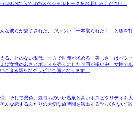
b LEONならではのスペシャルトークをお楽しみください！
んな彼らが魅了された、ついつい「一本取られた！」と膝を打
えることのない現代。一方で世間が求める「美しさ」はパター
ば女性の若さとボディを売りにした企画が多い中、女性であるKao
さ”に迫る新たなグラビア企画となります。
理、そして景色。気持ちのいい温泉と高いホスピタリティも大
そんな恋するふたりの大切な旅時間を演出する“ハズさない”宿