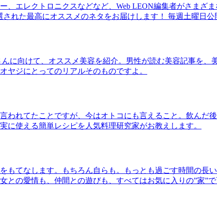
、エレクトロニクスなどなど、Web LEON編集者がさまざ
30本に厳選された最高にオススメのネタをお届けします！ 毎週土曜日
さんに向けて、オススメ美容を紹介。男性が読む美容記事を、
オヤジにとってのリアルそのものですよ。
言われてたことですが、今はオトコにも言えること。飲んだ後
実に使える簡単レシピを人気料理研究家がお教えします。
をもてなします。もちろん自らも。もっとも過ごす時間の長い
女との愛情も、仲間との遊びも、すべてはお気に入りの”家”