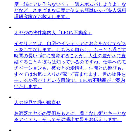
度一緒にアレ作らない？」「週末ホムパしようよ」な
どなど、さまざまな口実に使える簡単レシピを人気料
理研究家がお教えします。
オヤジの物件案内人「LEON不動産」
イタリアでは、自宅やインテリアにお金をかけてゲス
トをもてなします。もちろん自らも。もっとも過ごす
時間の長い”家”に投資することが、人生の豊かさに直
結することを彼らは知っているのですね。仕事へのモ
チベーションも、彼女との愛情も、仲間との遊びも、
すべてはお気に入りの”家”で育まれます。世の物件を
モテるか否か！という目線で、LEON不動産がご案内
いたします。
人の服見て我が服直せ
お洒落オヤジの実例をもとに、着こなし術とキーとな
るアイテム、そしてその演出効果をお伝えします。