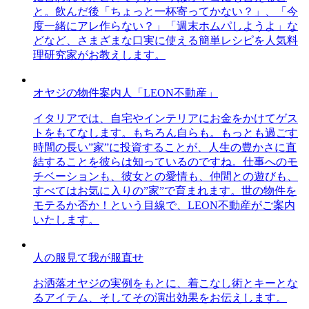
と。飲んだ後「ちょっと一杯寄ってかない？」、「今
度一緒にアレ作らない？」「週末ホムパしようよ」な
どなど、さまざまな口実に使える簡単レシピを人気料
理研究家がお教えします。
オヤジの物件案内人「LEON不動産」
イタリアでは、自宅やインテリアにお金をかけてゲス
トをもてなします。もちろん自らも。もっとも過ごす
時間の長い”家”に投資することが、人生の豊かさに直
結することを彼らは知っているのですね。仕事へのモ
チベーションも、彼女との愛情も、仲間との遊びも、
すべてはお気に入りの”家”で育まれます。世の物件を
モテるか否か！という目線で、LEON不動産がご案内
いたします。
人の服見て我が服直せ
お洒落オヤジの実例をもとに、着こなし術とキーとな
るアイテム、そしてその演出効果をお伝えします。