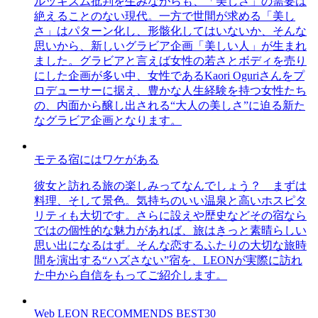
ルッキズム批判を生みながらも、「美しさ」の需要は
絶えることのない現代。一方で世間が求める「美し
さ」はパターン化し、形骸化してはいないか、そんな
思いから、新しいグラビア企画「美しい人」が生まれ
ました。グラビアと言えば女性の若さとボディを売り
にした企画が多い中、女性であるKaori Oguriさんをプ
ロデューサーに据え、豊かな人生経験を持つ女性たち
の、内面から醸し出される“大人の美しさ”に迫る新た
なグラビア企画となります。
モテる宿にはワケがある
彼女と訪れる旅の楽しみってなんでしょう？ まずは
料理、そして景色。気持ちのいい温泉と高いホスピタ
リティも大切です。さらに設えや歴史などその宿なら
ではの個性的な魅力があれば、旅はきっと素晴らしい
思い出になるはず。そんな恋するふたりの大切な旅時
間を演出する“ハズさない”宿を、LEONが実際に訪れ
た中から自信をもってご紹介します。
Web LEON RECOMMENDS BEST30