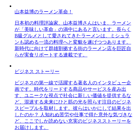
山本益博のラーメン革命！
日本初の料理評論家、山本益博さんはいま、ラーメン
が「美味しい革命」の渦中にあると言います。長らく
B級グルメとして愛されてきたラーメンは、ミシュラ
ンも認める一流の料理へと変貌を遂げつつあります。
新時代に向けて群雄割拠する街のラーメン店を巨匠自
らが実食リポートする連載です。
ビジネス ストーリー
ビジネスの第一線で活躍する著名人のインタビュー企
画です。時代をリードする商品やサービスを産み出
す、ユニークな視点で社会に新しい価値を提供するな
ど、混迷する未来にひと筋の光を照らす注目のビジネ
スピープルを取材します。彼らはいかにして結果を出
したのか？ 人知れぬ苦労や仕事で得た意外な気づきな
ど、ここでしか読めない充実のビジネスストーリーを
お届けします。