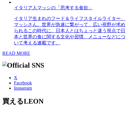
イタリア人マッシの「思考する食欲」
イタリア生まれのフード＆ライフスタイルライター、
マッシさん。世界が急速に繋がって、広い視野が求め
られるこの時代に、日本人とはちょっと違う視点で日
本と世界の食に関する文化や習慣、メニューなどにつ
いて考える連載です。
READ MORE
X
Facebook
Instagram
買えるLEON