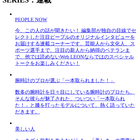
PEOPLE NOW
今、この人の話が聞きたい！ 編集部が独自の目線でセ
レクトした注目ピープルのオリジナルインタビューを
お届けする連載コーナーです。芸能人から文化人、ス
ポーツ選手まで、注目の新人から納得のベテランま
で、他では読めないWeb LEONならではのスペシャル
トークをお楽しみください！
腕時計のプロが選ぶ「一本取られました！」
数多の腕時計を日々目にしている腕時計のプロたち。
そんな彼らが魅了された、ついつい「一本取られ
た！」と膝を打ったモデルについて、熱く語っていた
だきます。
美しい人