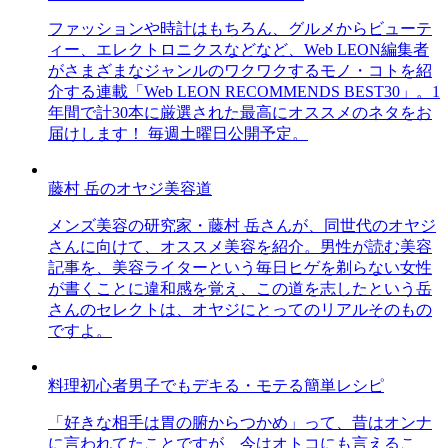
ファッションや時計はもちろん、グルメからビューテ
ィー、エレクトロニクスなどなど、Web LEON編集者
がさまざまなジャンルのワクワクするモノ・コトを紹
介する連載「Web LEON RECOMMENDS BEST30」。1
年間で計30本に厳選された最高にオススメのネタをお
届けします！ 毎週土曜日公開予定。
藤村 岳のオヤジ美容道
メンズ美容の研究家・藤村 岳さんが、同世代のオヤジ
さんに向けて、オススメ美容を紹介。男性が読む美容
記事を、美容ライターという毎日ヒゲを剃らない女性
が書くことに違和感を覚え、この道を志したという岳
さんのセレクトは、オヤジにとってのリアルそのもの
ですよ。
料理初心者男子でもデキる・モテる簡単レシピ
「好きな相手は胃の腑からつかめ」って、昔はオンナ
に言われてたことですが、今はオトコにも言えるこ