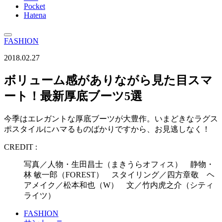
Pocket
Hatena
FASHION
2018.02.27
ボリューム感がありながら見た目スマ
ート！最新厚底ブーツ5選
今季はエレガントな厚底ブーツが大豊作。いまどきなラグス
ポスタイルにハマるものばかりですから、お見逃しなく！
CREDIT :
写真／人物・生田昌士（まきうらオフィス） 静物・
林 敏一郎（FOREST） スタイリング／四方章敬 ヘ
アメイク／松本和也（W） 文／竹内虎之介（シティ
ライツ）
FASHION