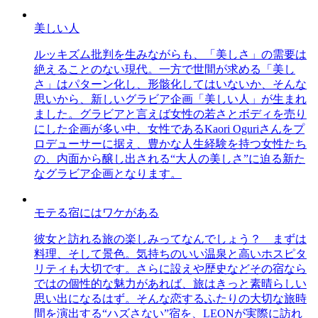
美しい人
ルッキズム批判を生みながらも、「美しさ」の需要は
絶えることのない現代。一方で世間が求める「美し
さ」はパターン化し、形骸化してはいないか、そんな
思いから、新しいグラビア企画「美しい人」が生まれ
ました。グラビアと言えば女性の若さとボディを売り
にした企画が多い中、女性であるKaori Oguriさんをプ
ロデューサーに据え、豊かな人生経験を持つ女性たち
の、内面から醸し出される“大人の美しさ”に迫る新た
なグラビア企画となります。
モテる宿にはワケがある
彼女と訪れる旅の楽しみってなんでしょう？ まずは
料理、そして景色。気持ちのいい温泉と高いホスピタ
リティも大切です。さらに設えや歴史などその宿なら
ではの個性的な魅力があれば、旅はきっと素晴らしい
思い出になるはず。そんな恋するふたりの大切な旅時
間を演出する“ハズさない”宿を、LEONが実際に訪れ