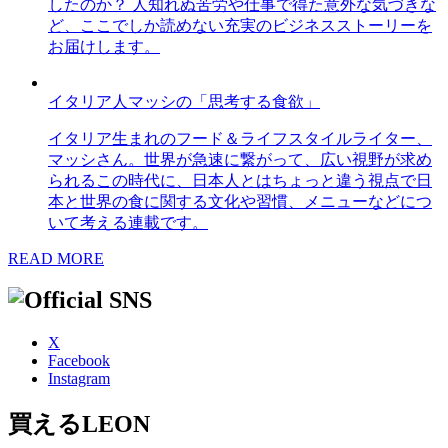
したのか？ 人知れぬ苦労や仕事で得た意外な気づきな
ど、ここでしか読めない充実のビジネスストーリーを
お届けします。
イタリア人マッシの「思考する食欲」
イタリア生まれのフード＆ライフスタイルライター、
マッシさん。世界が急速に繋がって、広い視野が求め
られるこの時代に、日本人とはちょっと違う視点で日
本と世界の食に関する文化や習慣、メニューなどにつ
いて考える連載です。
READ MORE
X
Facebook
Instagram
買えるLEON