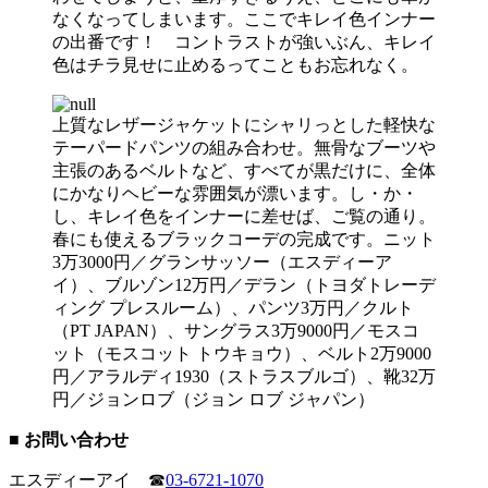
なくなってしまいます。ここでキレイ色インナー
の出番です！ コントラストが強いぶん、キレイ
色はチラ見せに止めるってこともお忘れなく。
上質なレザージャケットにシャリっとした軽快な
テーパードパンツの組み合わせ。無骨なブーツや
主張のあるベルトなど、すべてが黒だけに、全体
にかなりヘビーな雰囲気が漂います。し・か・
し、キレイ色をインナーに差せば、ご覧の通り。
春にも使えるブラックコーデの完成です。ニット
3万3000円／グランサッソー（エスディーア
イ）、ブルゾン12万円／デラン（トヨダトレーデ
ィング プレスルーム）、パンツ3万円／クルト
（PT JAPAN）、サングラス3万9000円／モスコ
ット（モスコット トウキョウ）、ベルト2万9000
円／アラルディ1930（ストラスブルゴ）、靴32万
円／ジョンロブ（ジョン ロブ ジャパン）
■ お問い合わせ
エスディーアイ ☎
03-6721-1070