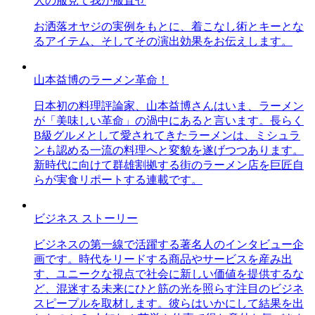
人の服見て我が服直せ
お洒落オヤジの実例をもとに、着こなし術とキーとな
るアイテム、そしてその演出効果をお伝えします。
山本益博のラーメン革命！
日本初の料理評論家、山本益博さんはいま、ラーメン
が「美味しい革命」の渦中にあると言います。長らく
B級グルメとして愛されてきたラーメンは、ミシュラ
ンも認める一流の料理へと変貌を遂げつつあります。
新時代に向けて群雄割拠する街のラーメン店を巨匠自
らが実食リポートする連載です。
ビジネス ストーリー
ビジネスの第一線で活躍する著名人のインタビュー企
画です。時代をリードする商品やサービスを産み出
す、ユニークな視点で社会に新しい価値を提供するな
ど、混迷する未来にひと筋の光を照らす注目のビジネ
スピープルを取材します。彼らはいかにして結果を出