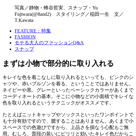
写真／静物・蜂谷哲実、スナップ・Yu
Fujiwara(@8and2) スタイリング／稲田一生 文／
T.Kawata
FEATURE：特集
FASHION
モテる大人のファッションQ&A
スナップ
まずは小物で部分的に取り入れる
キレイな色を着こなしに取り入れるといっても、ピンクのシ
ャツや、赤いブルゾンを着る、ということではありません。
ネイビーや黒、グレーといったベーシックカラーがあくまで
コーディネートの基本。そこに小物などの小面積でキレイな
色を取り入れるというテクニックがオススメです。
たとえばニットキャップやソックスといったワンポイントで
も十分有効ですので、臆することはありません。あくまで小
スペースでの色遊びですから、上品さを損なう心配もご無
用。むしろ、普段の装いにピリリと効いたキレイ色だからこ