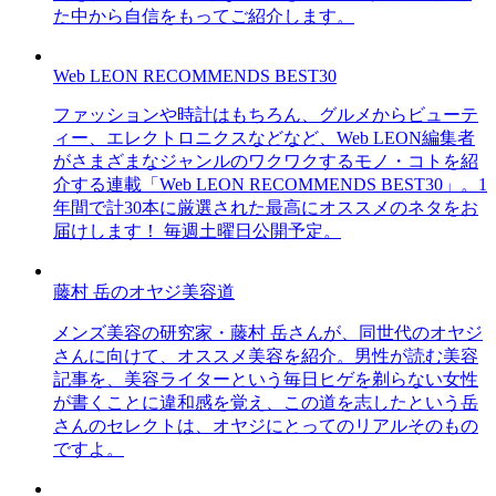
た中から自信をもってご紹介します。
Web LEON RECOMMENDS BEST30
ファッションや時計はもちろん、グルメからビューテ
ィー、エレクトロニクスなどなど、Web LEON編集者
がさまざまなジャンルのワクワクするモノ・コトを紹
介する連載「Web LEON RECOMMENDS BEST30」。1
年間で計30本に厳選された最高にオススメのネタをお
届けします！ 毎週土曜日公開予定。
藤村 岳のオヤジ美容道
メンズ美容の研究家・藤村 岳さんが、同世代のオヤジ
さんに向けて、オススメ美容を紹介。男性が読む美容
記事を、美容ライターという毎日ヒゲを剃らない女性
が書くことに違和感を覚え、この道を志したという岳
さんのセレクトは、オヤジにとってのリアルそのもの
ですよ。