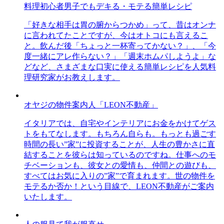
料理初心者男子でもデキる・モテる簡単レシピ
「好きな相手は胃の腑からつかめ」って、昔はオンナ
に言われてたことですが、今はオトコにも言えるこ
と。飲んだ後「ちょっと一杯寄ってかない？」、「今
度一緒にアレ作らない？」「週末ホムパしようよ」な
どなど、さまざまな口実に使える簡単レシピを人気料
理研究家がお教えします。
オヤジの物件案内人「LEON不動産」
イタリアでは、自宅やインテリアにお金をかけてゲス
トをもてなします。もちろん自らも。もっとも過ごす
時間の長い”家”に投資することが、人生の豊かさに直
結することを彼らは知っているのですね。仕事へのモ
チベーションも、彼女との愛情も、仲間との遊びも、
すべてはお気に入りの”家”で育まれます。世の物件を
モテるか否か！という目線で、LEON不動産がご案内
いたします。