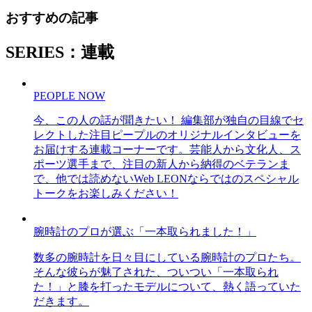
おすすめの記事
SERIES：連載
PEOPLE NOW
今、この人の話が聞きたい！ 編集部が独自の目線でセ
レクトした注目ピープルのオリジナルインタビューを
お届けする連載コーナーです。芸能人から文化人、ス
ポーツ選手まで、注目の新人から納得のベテランま
で、他では読めないWeb LEONならではのスペシャル
トークをお楽しみください！
腕時計のプロが選ぶ「一本取られました！」
数多の腕時計を日々目にしている腕時計のプロたち。
そんな彼らが魅了された、ついつい「一本取られ
た！」と膝を打ったモデルについて、熱く語っていた
だきます。