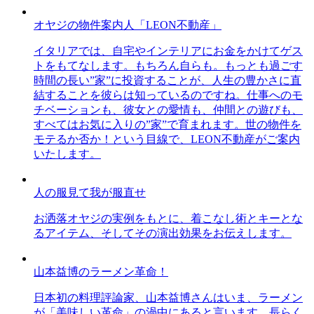
オヤジの物件案内人「LEON不動産」
イタリアでは、自宅やインテリアにお金をかけてゲス
トをもてなします。もちろん自らも。もっとも過ごす
時間の長い”家”に投資することが、人生の豊かさに直
結することを彼らは知っているのですね。仕事へのモ
チベーションも、彼女との愛情も、仲間との遊びも、
すべてはお気に入りの”家”で育まれます。世の物件を
モテるか否か！という目線で、LEON不動産がご案内
いたします。
人の服見て我が服直せ
お洒落オヤジの実例をもとに、着こなし術とキーとな
るアイテム、そしてその演出効果をお伝えします。
山本益博のラーメン革命！
日本初の料理評論家、山本益博さんはいま、ラーメン
が「美味しい革命」の渦中にあると言います。長らく