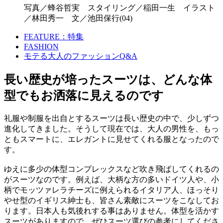
写真／蜂谷哲実 スタイリング／稲田一生 イラスト
／林田秀一 文／池田保行(04)
FEATURE：特集
FASHION
モテる大人のファッションQ&A
長い歴史が培ったスーツは、どんな体
型でもお洒落に見えるのです
礼服や制服を出自とするスーツは長い歴史の中で、少しずつ
進化してきました。そうして現在では、大人の男性を、もっ
ともスマートに、エレガントに見せてくれる服となったので
す。
ゆえに多少の体型コンプレックスなど吹き飛ばしてくれるの
がスーツなのです。例えば、大柄な方の多いドイツ人や、小
柄でモッツァレラチーズに例えられるイタリア人、ほっそり
やせ型のイギリス紳士も、皆さん素敵にスーツをこなしてお
ります。日本人も気後れする事はありません。体型を活かす
スーツがありますので、ぜひスーツ選びの参考にしてくださ