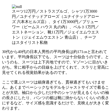
スーツ12万円／ストラスブルゴ、シャツ1万3000
円／ユナイテッドアローズ（ユナイテッドアロー
ズ 六本木ヒルズ店）、タイ1万3000円／ブリュー
ワー（ビームス ハウス 丸の内）、ベルト1万円／
エストネーション、靴11万円／ジェイエムウエス
トン（ジェイエムウエストン 青山店）、チーフ
はスタイリスト私物
30代から40代の日本人男性の平均身長は約171㎝と言われて
います。平均身長以下でも、スーツは十分似合うのです。と
いうのも、スーツは上下共地ですので、Vゾーンに目がいき
がち。常に相手からの目線を上げてくれて、スラリと背高に
見せてくれる視覚効果があるのです。
ここで選ぶスーツは細身過ぎても、貫禄過ぎてもいけませ
ん。あくまでベーシックなモデルをジャストサイズで着るこ
とが大切。袖口から少しだけ中のシャツが見えるくらいの袖
の長さにしたり、パンツの裾は靴に掛からないくらいの長さ
にするなど、サイズ感を意識するだけで、見映えが大きく変
わります。