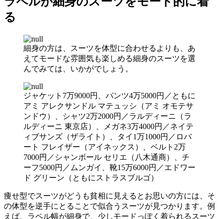
ラペルが細身のスーツをモード的に着
る
細身の方は、スーツを体型に合わせるよりも、あ
えてモードな雰囲気も楽しめる細身のスーツを選
んでみては、いかがでしょう。
ジャケット7万9000円、パンツ4万5000円／ともに
アミ アレクサンドル マテュッシ（アミ オモテサ
ンドウ）、シャツ2万2000円／ラルディーニ（ラ
ルディーニ 東京店）、メガネ3万4000円／ネイテ
ィブサンズ（ザライト）、タイ1万1000円／ロバ
ート フレイザー（アイネックス）、ベルト2万
7000円／シャンボール セリエ（八木通商）、チ
ーフ5000円／ムンガイ、靴15万6000円／エドワー
ド グリーン（ともにストラスブルゴ）
痩せ型でスーツがどうも貧相に見えるとお思いの方には、そ
の体型を逆手にとることで似合うスーツが見つかります。例
えば、ラペル幅が細身で、少しモードっぽく着られるスーツ