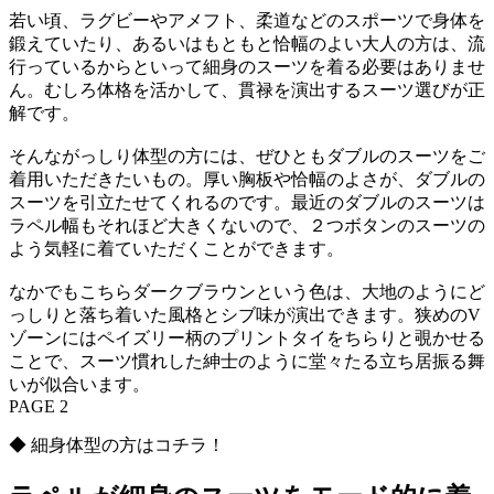
若い頃、ラグビーやアメフト、柔道などのスポーツで身体を
鍛えていたり、あるいはもともと恰幅のよい大人の方は、流
行っているからといって細身のスーツを着る必要はありませ
ん。むしろ体格を活かして、貫禄を演出するスーツ選びが正
解です。
そんながっしり体型の方には、ぜひともダブルのスーツをご
着用いただきたいもの。厚い胸板や恰幅のよさが、ダブルの
スーツを引立たせてくれるのです。最近のダブルのスーツは
ラペル幅もそれほど大きくないので、２つボタンのスーツの
よう気軽に着ていただくことができます。
なかでもこちらダークブラウンという色は、大地のようにど
っしりと落ち着いた風格とシブ味が演出できます。狭めのV
ゾーンにはペイズリー柄のプリントタイをちらりと覗かせる
ことで、スーツ慣れした紳士のように堂々たる立ち居振る舞
いが似合います。
PAGE 2
◆ 細身体型の方はコチラ！