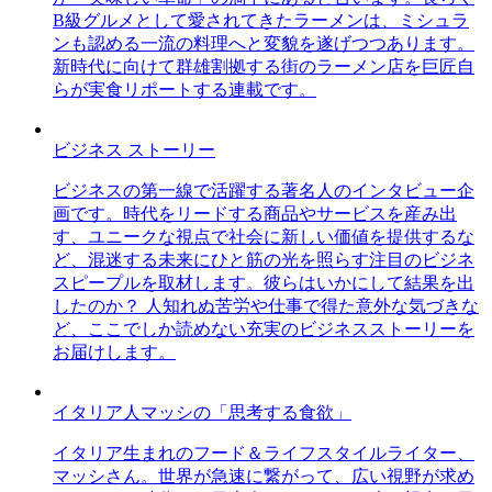
B級グルメとして愛されてきたラーメンは、ミシュラ
ンも認める一流の料理へと変貌を遂げつつあります。
新時代に向けて群雄割拠する街のラーメン店を巨匠自
らが実食リポートする連載です。
ビジネス ストーリー
ビジネスの第一線で活躍する著名人のインタビュー企
画です。時代をリードする商品やサービスを産み出
す、ユニークな視点で社会に新しい価値を提供するな
ど、混迷する未来にひと筋の光を照らす注目のビジネ
スピープルを取材します。彼らはいかにして結果を出
したのか？ 人知れぬ苦労や仕事で得た意外な気づきな
ど、ここでしか読めない充実のビジネスストーリーを
お届けします。
イタリア人マッシの「思考する食欲」
イタリア生まれのフード＆ライフスタイルライター、
マッシさん。世界が急速に繋がって、広い視野が求め