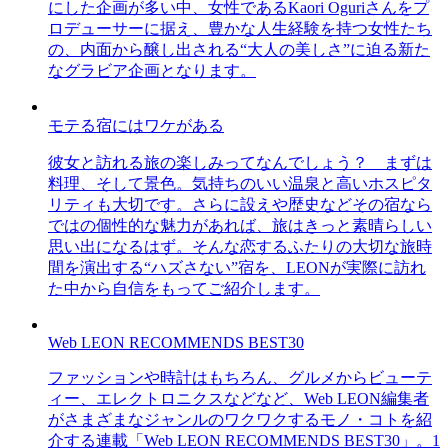
にした企画が多い中、女性であるKaori Oguriさんをプ
ロデューサーに据え、豊かな人生経験を持つ女性たち
の、内面から醸し出される“大人の美しさ”に迫る新た
なグラビア企画となります。
モテる宿にはワケがある
彼女と訪れる旅の楽しみってなんでしょう？ まずは
料理、そして景色。気持ちのいい温泉と高いホスピタ
リティも大切です。さらに設えや歴史などその宿なら
ではの個性的な魅力があれば、旅はきっと素晴らしい
思い出になるはず。そんな恋するふたりの大切な旅時
間を演出する“ハズさない”宿を、LEONが実際に訪れ
た中から自信をもってご紹介します。
Web LEON RECOMMENDS BEST30
ファッションや時計はもちろん、グルメからビューテ
ィー、エレクトロニクスなどなど、Web LEON編集者
がさまざまなジャンルのワクワクするモノ・コトを紹
介する連載「Web LEON RECOMMENDS BEST30」。1