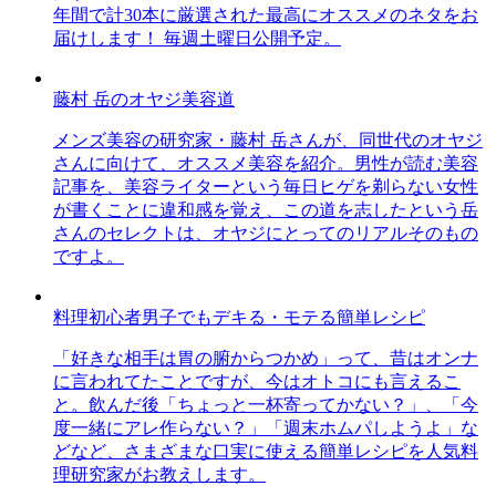
年間で計30本に厳選された最高にオススメのネタをお
届けします！ 毎週土曜日公開予定。
藤村 岳のオヤジ美容道
メンズ美容の研究家・藤村 岳さんが、同世代のオヤジ
さんに向けて、オススメ美容を紹介。男性が読む美容
記事を、美容ライターという毎日ヒゲを剃らない女性
が書くことに違和感を覚え、この道を志したという岳
さんのセレクトは、オヤジにとってのリアルそのもの
ですよ。
料理初心者男子でもデキる・モテる簡単レシピ
「好きな相手は胃の腑からつかめ」って、昔はオンナ
に言われてたことですが、今はオトコにも言えるこ
と。飲んだ後「ちょっと一杯寄ってかない？」、「今
度一緒にアレ作らない？」「週末ホムパしようよ」な
どなど、さまざまな口実に使える簡単レシピを人気料
理研究家がお教えします。