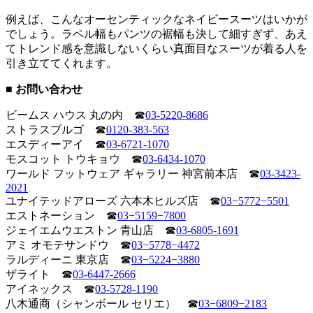
例えば、こんなオーセンティックなネイビースーツはいかが
でしょう。ラペル幅もパンツの裾幅も決して細すぎず、あえ
てトレンド感を意識しないくらい真面目なスーツが着る人を
引き立ててくれます。
■ お問い合わせ
ビームス ハウス 丸の内 ☎
03-5220-8686
ストラスブルゴ ☎
0120-383-563
エスディーアイ ☎
03-6721-1070
モスコット トウキョウ ☎
03-6434-1070
ワールド フットウェア ギャラリー 神宮前本店 ☎
03-3423-
2021
ユナイテッドアローズ 六本木ヒルズ店 ☎
03−5772−5501
エストネーション ☎
03−5159−7800
ジェイエムウエストン 青山店 ☎
03-6805-1691
アミ オモテサンドウ ☎
03−5778−4472
ラルディーニ 東京店 ☎
03−5224−3880
ザライト ☎
03-6447-2666
アイネックス ☎
03-5728-1190
八木通商（シャンボール セリエ） ☎
03−6809−2183