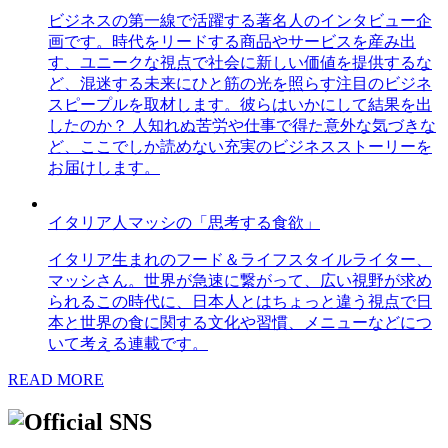
ビジネスの第一線で活躍する著名人のインタビュー企
画です。時代をリードする商品やサービスを産み出
す、ユニークな視点で社会に新しい価値を提供するな
ど、混迷する未来にひと筋の光を照らす注目のビジネ
スピープルを取材します。彼らはいかにして結果を出
したのか？ 人知れぬ苦労や仕事で得た意外な気づきな
ど、ここでしか読めない充実のビジネスストーリーを
お届けします。
イタリア人マッシの「思考する食欲」
イタリア生まれのフード＆ライフスタイルライター、
マッシさん。世界が急速に繋がって、広い視野が求め
られるこの時代に、日本人とはちょっと違う視点で日
本と世界の食に関する文化や習慣、メニューなどにつ
いて考える連載です。
READ MORE