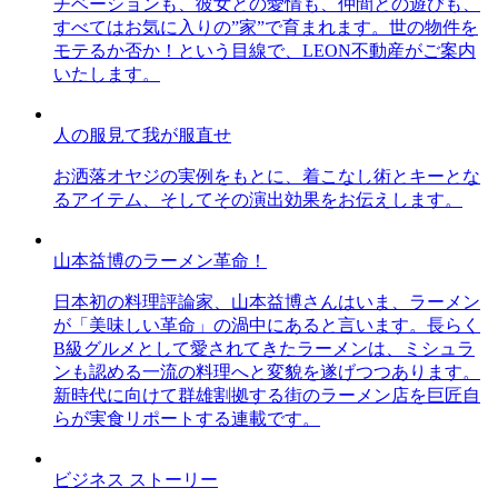
チベーションも、彼女との愛情も、仲間との遊びも、
すべてはお気に入りの”家”で育まれます。世の物件を
モテるか否か！という目線で、LEON不動産がご案内
いたします。
人の服見て我が服直せ
お洒落オヤジの実例をもとに、着こなし術とキーとな
るアイテム、そしてその演出効果をお伝えします。
山本益博のラーメン革命！
日本初の料理評論家、山本益博さんはいま、ラーメン
が「美味しい革命」の渦中にあると言います。長らく
B級グルメとして愛されてきたラーメンは、ミシュラ
ンも認める一流の料理へと変貌を遂げつつあります。
新時代に向けて群雄割拠する街のラーメン店を巨匠自
らが実食リポートする連載です。
ビジネス ストーリー