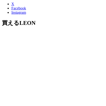
X
Facebook
Instagram
買えるLEON