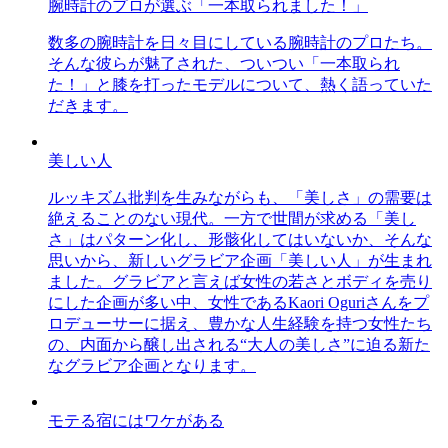
腕時計のプロが選ぶ「一本取られました！」
数多の腕時計を日々目にしている腕時計のプロたち。
そんな彼らが魅了された、ついつい「一本取られ
た！」と膝を打ったモデルについて、熱く語っていた
だきます。
美しい人
ルッキズム批判を生みながらも、「美しさ」の需要は
絶えることのない現代。一方で世間が求める「美し
さ」はパターン化し、形骸化してはいないか、そんな
思いから、新しいグラビア企画「美しい人」が生まれ
ました。グラビアと言えば女性の若さとボディを売り
にした企画が多い中、女性であるKaori Oguriさんをプ
ロデューサーに据え、豊かな人生経験を持つ女性たち
の、内面から醸し出される“大人の美しさ”に迫る新た
なグラビア企画となります。
モテる宿にはワケがある