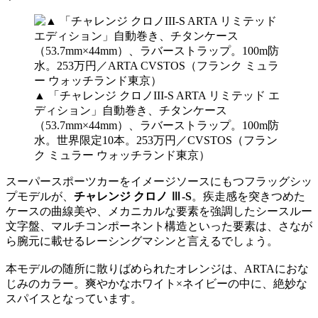
▲ 「チャレンジ クロノIII-S ARTA リミテッド エ
ディション」自動巻き、チタンケース
（53.7mm×44mm）、ラバーストラップ。100m防
水。世界限定10本。253万円／CVSTOS（フラン
ク ミュラー ウォッチランド東京）
スーパースポーツカーをイメージソースにもつフラッグシッ
プモデルが、
チャレンジ クロノ Ⅲ-S
。疾走感を突きつめた
ケースの曲線美や、メカニカルな要素を強調したシースルー
文字盤、マルチコンポーネント構造といった要素は、さなが
ら腕元に載せるレーシングマシンと言えるでしょう。
本モデルの随所に散りばめられたオレンジは、ARTAにおな
じみのカラー。爽やかなホワイト×ネイビーの中に、絶妙な
スパイスとなっています。