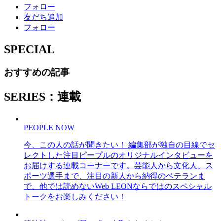
フォロー
友だち追加
フォロー
SPECIAL
おすすめの記事
SERIES：連載
PEOPLE NOW
今、この人の話が聞きたい！ 編集部が独自の目線でセ
レクトした注目ピープルのオリジナルインタビューを
お届けする連載コーナーです。芸能人から文化人、ス
ポーツ選手まで、注目の新人から納得のベテランま
で、他では読めないWeb LEONならではのスペシャル
トークをお楽しみください！