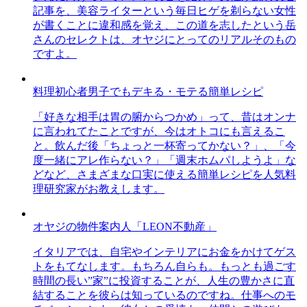
記事を、美容ライターという毎日ヒゲを剃らない女性
が書くことに違和感を覚え、この道を志したという岳
さんのセレクトは、オヤジにとってのリアルそのもの
ですよ。
料理初心者男子でもデキる・モテる簡単レシピ
「好きな相手は胃の腑からつかめ」って、昔はオンナ
に言われてたことですが、今はオトコにも言えるこ
と。飲んだ後「ちょっと一杯寄ってかない？」、「今
度一緒にアレ作らない？」「週末ホムパしようよ」な
どなど、さまざまな口実に使える簡単レシピを人気料
理研究家がお教えします。
オヤジの物件案内人「LEON不動産」
イタリアでは、自宅やインテリアにお金をかけてゲス
トをもてなします。もちろん自らも。もっとも過ごす
時間の長い”家”に投資することが、人生の豊かさに直
結することを彼らは知っているのですね。仕事へのモ