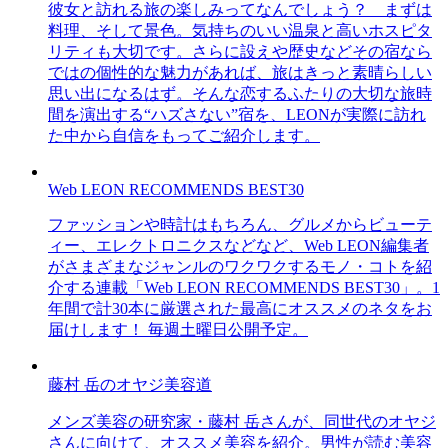
彼女と訪れる旅の楽しみってなんでしょう？ まずは
料理、そして景色。気持ちのいい温泉と高いホスピタ
リティも大切です。さらに設えや歴史などその宿なら
ではの個性的な魅力があれば、旅はきっと素晴らしい
思い出になるはず。そんな恋するふたりの大切な旅時
間を演出する“ハズさない”宿を、LEONが実際に訪れ
た中から自信をもってご紹介します。
Web LEON RECOMMENDS BEST30
ファッションや時計はもちろん、グルメからビューテ
ィー、エレクトロニクスなどなど、Web LEON編集者
がさまざまなジャンルのワクワクするモノ・コトを紹
介する連載「Web LEON RECOMMENDS BEST30」。1
年間で計30本に厳選された最高にオススメのネタをお
届けします！ 毎週土曜日公開予定。
藤村 岳のオヤジ美容道
メンズ美容の研究家・藤村 岳さんが、同世代のオヤジ
さんに向けて、オススメ美容を紹介。男性が読む美容