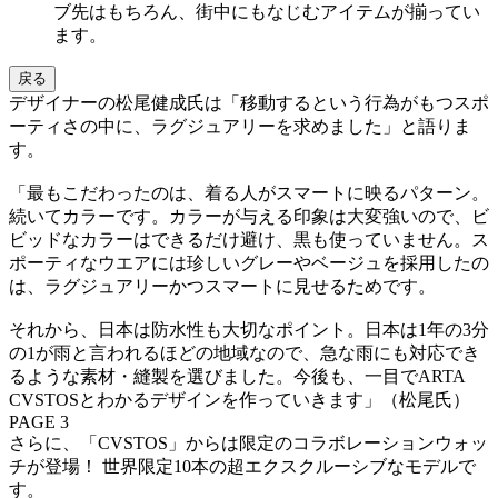
ブ先はもちろん、街中にもなじむアイテムが揃ってい
ます。
戻る
デザイナーの松尾健成氏は「移動するという行為がもつスポ
ーティさの中に、ラグジュアリーを求めました」と語りま
す。
「最もこだわったのは、着る人がスマートに映るパターン。
続いてカラーです。カラーが与える印象は大変強いので、ビ
ビッドなカラーはできるだけ避け、黒も使っていません。ス
ポーティなウエアには珍しいグレーやベージュを採用したの
は、ラグジュアリーかつスマートに見せるためです。
それから、日本は防水性も大切なポイント。日本は1年の3分
の1が雨と言われるほどの地域なので、急な雨にも対応でき
るような素材・縫製を選びました。今後も、一目でARTA
CVSTOSとわかるデザインを作っていきます」（松尾氏）
PAGE 3
さらに、「CVSTOS」からは限定のコラボレーションウォッ
チが登場！ 世界限定10本の超エクスクルーシブなモデルで
す。