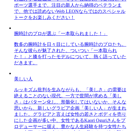
ポーツ選手まで、注目の新人から納得のベテランま
で、他では読めないWeb LEONならではのスペシャル
トークをお楽しみください！
腕時計のプロが選ぶ「一本取られました！」
数多の腕時計を日々目にしている腕時計のプロたち。
そんな彼らが魅了された、ついつい「一本取られ
た！」と膝を打ったモデルについて、熱く語っていた
だきます。
美しい人
ルッキズム批判を生みながらも、「美しさ」の需要は
絶えることのない現代。一方で世間が求める「美し
さ」はパターン化し、形骸化してはいないか、そんな
思いから、新しいグラビア企画「美しい人」が生まれ
ました。グラビアと言えば女性の若さとボディを売り
にした企画が多い中、女性であるKaori Oguriさんをプ
ロデューサーに据え、豊かな人生経験を持つ女性たち