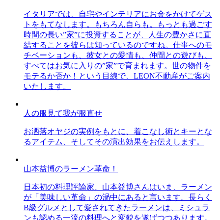
イタリアでは、自宅やインテリアにお金をかけてゲス
トをもてなします。もちろん自らも。もっとも過ごす
時間の長い”家”に投資することが、人生の豊かさに直
結することを彼らは知っているのですね。仕事へのモ
チベーションも、彼女との愛情も、仲間との遊びも、
すべてはお気に入りの”家”で育まれます。世の物件を
モテるか否か！という目線で、LEON不動産がご案内
いたします。
人の服見て我が服直せ
お洒落オヤジの実例をもとに、着こなし術とキーとな
るアイテム、そしてその演出効果をお伝えします。
山本益博のラーメン革命！
日本初の料理評論家、山本益博さんはいま、ラーメン
が「美味しい革命」の渦中にあると言います。長らく
B級グルメとして愛されてきたラーメンは、ミシュラ
ンも認める一流の料理へと変貌を遂げつつあります。