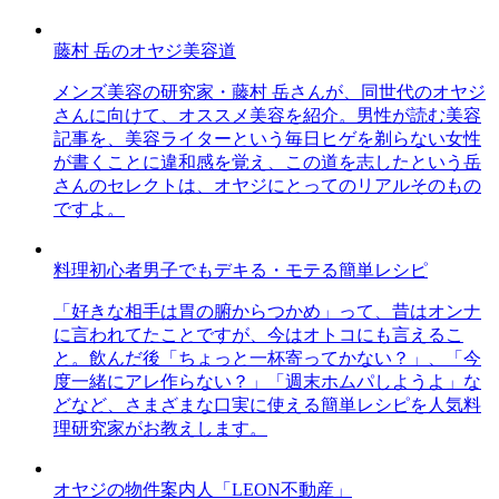
藤村 岳のオヤジ美容道
メンズ美容の研究家・藤村 岳さんが、同世代のオヤジ
さんに向けて、オススメ美容を紹介。男性が読む美容
記事を、美容ライターという毎日ヒゲを剃らない女性
が書くことに違和感を覚え、この道を志したという岳
さんのセレクトは、オヤジにとってのリアルそのもの
ですよ。
料理初心者男子でもデキる・モテる簡単レシピ
「好きな相手は胃の腑からつかめ」って、昔はオンナ
に言われてたことですが、今はオトコにも言えるこ
と。飲んだ後「ちょっと一杯寄ってかない？」、「今
度一緒にアレ作らない？」「週末ホムパしようよ」な
どなど、さまざまな口実に使える簡単レシピを人気料
理研究家がお教えします。
オヤジの物件案内人「LEON不動産」