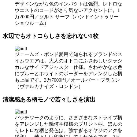
デザインながら色のインパクトは強烈。レトロな
ウエストのコードがさり気ないアクセントに。1
万2000円／ソルト サーフ（ハンドイントゥリー
ショウルーム）
水辺でもオトコらしさを忘れない1枚
ジェームズ・ボンド愛用で知られるブランドのス
イムウエアは、大人のオトコにふさわしいクラシ
カルなサイドアジャスター仕様。さわやかな水色
にブルーとホワイトのボーダーをアレンジした柄
も上品です。3万7000円／オールバー・ブラウン
（ヴァルカナイズ・ロンドン）
清潔感ある柄モノで若々しさを演出
パッチワークのように、さまざまなストライプ柄
をアレンジした幾何学模様のプリント柄。ほんの
りレトロな柄と発色は、強すぎるオヤジのアクを
緩和し、若々しい印象にしてくれそうです。2万