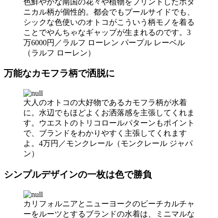
色鮮やかな南国の花々や植物をプリントしたボタ
ニカル柄が個性的。都会でもプールサイドでも、
シックな色使いのオトコがこういう柄モノを着る
ことでやんちゃなギャップが生まれるのです。3
万6000円／ラルフ ローレン パープル レーベル
（ラルフ ローレン）
万能なカモフラ柄で洒脱に
大人のオトコの大好物であるカモフラ柄が水着
に。水辺でもほどよくお洒落感を主張してくれま
す。ウエストのトリコロールパターンもポイント
で、ブランドをわかりやすく主張してくれます
よ。4万円／モンクレール（モンクレール ジャパ
ン）
シンプルデザインの一枚は色で勝負
カリフォルニアとニューヨークのビーチカルチャ
ーをルーツとするブランドの水着は、ミニマルな