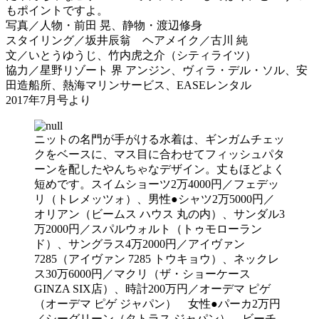
もポイントですよ。
写真／人物・前田 晃、静物・渡辺修身
スタイリング／坂井辰翁 ヘアメイク／古川 純
文／いとうゆうじ、竹内虎之介（シティライツ）
協力／星野リゾート 界 アンジン、ヴィラ・デル・ソル、安
田造船所、熱海マリンサービス、EASEレンタル
2017年7月号より
ニットの名門が手がける水着は、ギンガムチェッ
クをベースに、マス目に合わせてフィッシュパタ
ーンを配したやんちゃなデザイン。丈もほどよく
短めです。スイムショーツ2万4000円／フェデッ
リ（トレメッツォ）、男性●シャツ2万5000円／
オリアン（ビームス ハウス 丸の内）、サンダル3
万2000円／スパルウォルト（トゥモローラン
ド）、サングラス4万2000円／アイヴァン
7285（アイヴァン 7285 トウキョウ）、ネックレ
ス30万6000円／マクリ（ザ・ショーケース
GINZA SIX店）、時計200万円／オーデマ ピゲ
（オーデマ ピゲ ジャパン） 女性●パーカ2万円
／シーグリーン（タトラス ジャパン）、ビーチ