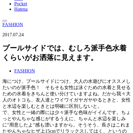
Pocket
Hatena
FASHION
2017.07.24
プールサイドでは、むしろ派手色水着
くらいがお洒落に見えます。
FASHION
海につけ、プールサイドにつけ、大人の水遊びにオススメし
たいのが派手色！ そもそも女性は泳ぐための水着と見せる
ための水着をきちんと使い分けていますよね。だから我々大
人のオトコも、友人達とワイワイガヤガヤやるときと、女性
と水辺を楽しむときとは明確に区別しないと。
で、女性と一緒の際には少々派手な色味がイイんです。ちょ
っとやんちゃな感じがするうえに、ちゃんと水辺を楽しみ
に"用意したよ"感も漂いますから。そうそう、長さはこれま
たやんちゃなヒザ上15cmでリラックスしてはく、というの