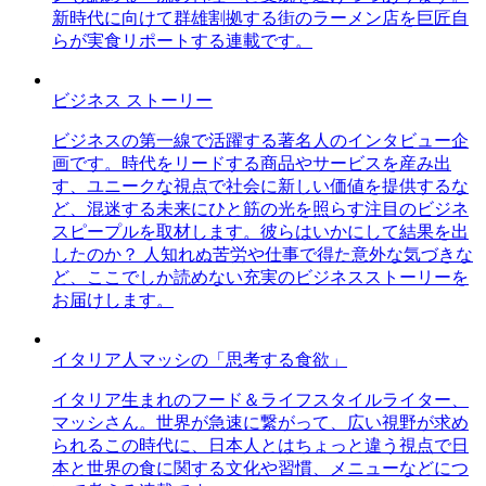
新時代に向けて群雄割拠する街のラーメン店を巨匠自
らが実食リポートする連載です。
ビジネス ストーリー
ビジネスの第一線で活躍する著名人のインタビュー企
画です。時代をリードする商品やサービスを産み出
す、ユニークな視点で社会に新しい価値を提供するな
ど、混迷する未来にひと筋の光を照らす注目のビジネ
スピープルを取材します。彼らはいかにして結果を出
したのか？ 人知れぬ苦労や仕事で得た意外な気づきな
ど、ここでしか読めない充実のビジネスストーリーを
お届けします。
イタリア人マッシの「思考する食欲」
イタリア生まれのフード＆ライフスタイルライター、
マッシさん。世界が急速に繋がって、広い視野が求め
られるこの時代に、日本人とはちょっと違う視点で日
本と世界の食に関する文化や習慣、メニューなどにつ