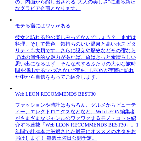
の、内面から醸し出される“大人の美しさ”に迫る新た
なグラビア企画となります。
モテる宿にはワケがある
彼女と訪れる旅の楽しみってなんでしょう？ まずは
料理、そして景色。気持ちのいい温泉と高いホスピタ
リティも大切です。さらに設えや歴史などその宿なら
ではの個性的な魅力があれば、旅はきっと素晴らしい
思い出になるはず。そんな恋するふたりの大切な旅時
間を演出する“ハズさない”宿を、LEONが実際に訪れ
た中から自信をもってご紹介します。
Web LEON RECOMMENDS BEST30
ファッションや時計はもちろん、グルメからビューテ
ィー、エレクトロニクスなどなど、Web LEON編集者
がさまざまなジャンルのワクワクするモノ・コトを紹
介する連載「Web LEON RECOMMENDS BEST30」。1
年間で計30本に厳選された最高にオススメのネタをお
届けします！ 毎週土曜日公開予定。