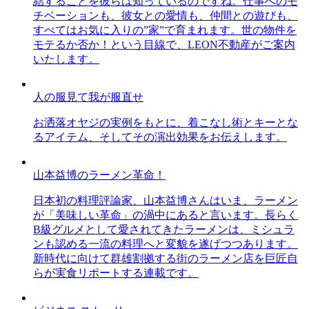
結することを彼らは知っているのですね。仕事へのモ
チベーションも、彼女との愛情も、仲間との遊びも、
すべてはお気に入りの”家”で育まれます。世の物件を
モテるか否か！という目線で、LEON不動産がご案内
いたします。
人の服見て我が服直せ
お洒落オヤジの実例をもとに、着こなし術とキーとな
るアイテム、そしてその演出効果をお伝えします。
山本益博のラーメン革命！
日本初の料理評論家、山本益博さんはいま、ラーメン
が「美味しい革命」の渦中にあると言います。長らく
B級グルメとして愛されてきたラーメンは、ミシュラ
ンも認める一流の料理へと変貌を遂げつつあります。
新時代に向けて群雄割拠する街のラーメン店を巨匠自
らが実食リポートする連載です。