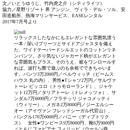
文／いとうゆうじ、竹内虎之介（シティライツ）
協力／星野リゾート 界 アンジン、ヴィラ・デル・ソル、安
田造船所、熱海マリンサービス、EASEレンタル
2017年7月号より
リラックスしたなかにもエレガントな雰囲気漂う
一本 / 深い2プリーツとサイドアジャスタを備え
た、ワイドテーパードシルエットのコットンリネ
ンパンツ。さり気ないジャカード柄がエレガント
な雰囲気もプラス。そのうえ、裾をワンロールす
れば、波打ち際で遊ぶのも余裕でできちゃいま
す。パンツ3万2000円／ベルウィッチ（ビームス
ハウス 丸の内）、男性●Tシャツ2万円／サルヴァ
トーレ ピッコロ（トゥモローランド）、ジャケ
ット12万円／タリアトーレ（トレメッツォ）、サ
ンダル7万6000円／フラテッリ ジャコメッティ
（ウィリー）、メガネ2万8000円／ジーエルシー
オー（アイヴァン フレッドシーガル代官山）、
バングル170万6000円／バニー（ディプトリク
ス） 女性●ワンピース9万8000円、靴6万9000円
／ともにファビアナ フィリッピ（ウールン商