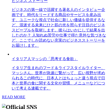
ビジネス ストーリー
ビジネスの第一線で活躍する著名人のインタビュー企
画です。時代をリードする商品やサービスを産み出
す、ユニークな視点で社会に新しい価値を提供するな
ど、混迷する未来にひと筋の光を照らす注目のビジネ
スピープルを取材します。彼らはいかにして結果を出
したのか？ 人知れぬ苦労や仕事で得た意外な気づきな
ど、ここでしか読めない充実のビジネスストーリーを
お届けします。
イタリア人マッシの「思考する食欲」
イタリア生まれのフード＆ライフスタイルライター、
マッシさん。世界が急速に繋がって、広い視野が求め
られるこの時代に、日本人とはちょっと違う視点で日
本と世界の食に関する文化や習慣、メニューなどにつ
いて考える連載です。
READ MORE