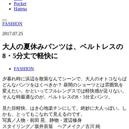
Pocket
Hatena
FASHION
2017.07.25
大人の夏休みパンツは、ベルトレスの
8・5分丈で軽快に
FASHION
夕暮れ時に浜辺を散策なんてシーンで、大人のオトコならば
どんなパンツをはくべきか？ 昼間のショーツとは雰囲気を
変えたい。かといってフルレングスでは軽快感が足りない。
そんな時最適なのが、ベルトレスの8・5分丈パンツ。
見た目軽快、はき心地楽チンにして、絶妙に大人っぽい。し
かも、とってもこなれて見えるのです。
写真／人物・前田 晃、静物・渡辺修身
スタイリング／坂井辰翁 ヘアメイク／古川 純