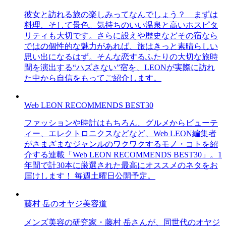
彼女と訪れる旅の楽しみってなんでしょう？ まずは
料理、そして景色。気持ちのいい温泉と高いホスピタ
リティも大切です。さらに設えや歴史などその宿なら
ではの個性的な魅力があれば、旅はきっと素晴らしい
思い出になるはず。そんな恋するふたりの大切な旅時
間を演出する“ハズさない”宿を、LEONが実際に訪れ
た中から自信をもってご紹介します。
Web LEON RECOMMENDS BEST30
ファッションや時計はもちろん、グルメからビューテ
ィー、エレクトロニクスなどなど、Web LEON編集者
がさまざまなジャンルのワクワクするモノ・コトを紹
介する連載「Web LEON RECOMMENDS BEST30」。1
年間で計30本に厳選された最高にオススメのネタをお
届けします！ 毎週土曜日公開予定。
藤村 岳のオヤジ美容道
メンズ美容の研究家・藤村 岳さんが、同世代のオヤジ