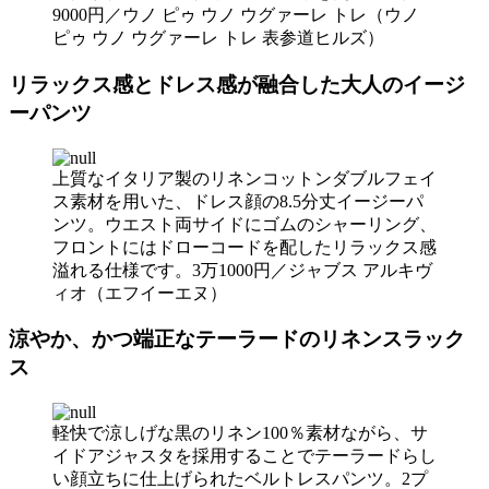
9000円／ウノ ピゥ ウノ ウグァーレ トレ（ウノ
ピゥ ウノ ウグァーレ トレ 表参道ヒルズ）
リラックス感とドレス感が融合した大人のイージ
ーパンツ
上質なイタリア製のリネンコットンダブルフェイ
ス素材を用いた、ドレス顔の8.5分丈イージーパ
ンツ。ウエスト両サイドにゴムのシャーリング、
フロントにはドローコードを配したリラックス感
溢れる仕様です。3万1000円／ジャブス アルキヴ
ィオ（エフイーエヌ）
涼やか、かつ端正なテーラードのリネンスラック
ス
軽快で涼しげな黒のリネン100％素材ながら、サ
イドアジャスタを採用することでテーラードらし
い顔立ちに仕上げられたベルトレスパンツ。2プ