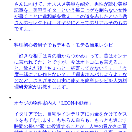
さんに向けて、オススメ美容を紹介。男性が読む美容
記事を、美容ライターという毎日ヒゲを剃らない女性
が書くことに違和感を覚え、この道を志したという岳
さんのセレクトは、オヤジにとってのリアルそのもの
ですよ。
料理初心者男子でもデキる・モテる簡単レシピ
「好きな相手は胃の腑からつかめ」って、昔はオンナ
に言われてたことですが、今はオトコにも言えるこ
と。飲んだ後「ちょっと一杯寄ってかない？」、「今
度一緒にアレ作らない？」「週末ホムパしようよ」な
どなど、さまざまな口実に使える簡単レシピを人気料
理研究家がお教えします。
オヤジの物件案内人「LEON不動産」
イタリアでは、自宅やインテリアにお金をかけてゲス
トをもてなします。もちろん自らも。もっとも過ごす
時間の長い”家”に投資することが、人生の豊かさに直