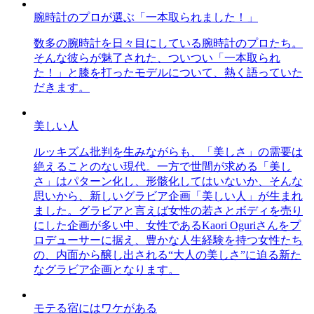
腕時計のプロが選ぶ「一本取られました！」
数多の腕時計を日々目にしている腕時計のプロたち。
そんな彼らが魅了された、ついつい「一本取られ
た！」と膝を打ったモデルについて、熱く語っていた
だきます。
美しい人
ルッキズム批判を生みながらも、「美しさ」の需要は
絶えることのない現代。一方で世間が求める「美し
さ」はパターン化し、形骸化してはいないか、そんな
思いから、新しいグラビア企画「美しい人」が生まれ
ました。グラビアと言えば女性の若さとボディを売り
にした企画が多い中、女性であるKaori Oguriさんをプ
ロデューサーに据え、豊かな人生経験を持つ女性たち
の、内面から醸し出される“大人の美しさ”に迫る新た
なグラビア企画となります。
モテる宿にはワケがある