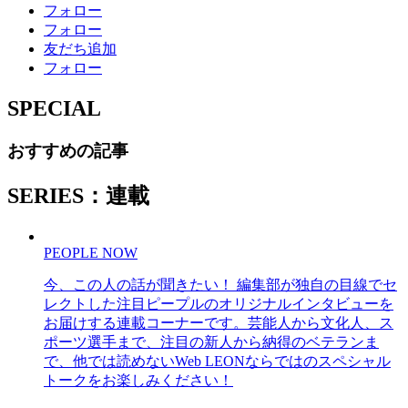
フォロー
フォロー
友だち追加
フォロー
SPECIAL
おすすめの記事
SERIES：連載
PEOPLE NOW
今、この人の話が聞きたい！ 編集部が独自の目線でセ
レクトした注目ピープルのオリジナルインタビューを
お届けする連載コーナーです。芸能人から文化人、ス
ポーツ選手まで、注目の新人から納得のベテランま
で、他では読めないWeb LEONならではのスペシャル
トークをお楽しみください！