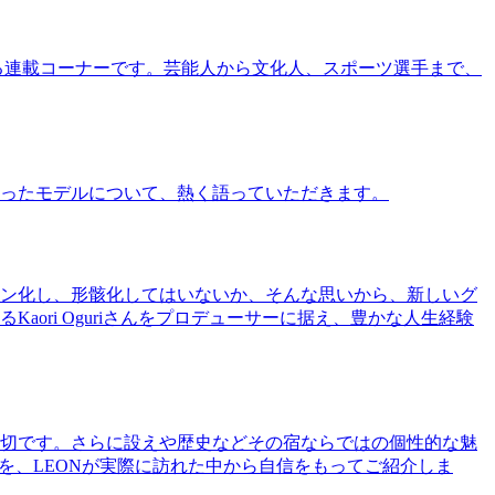
る連載コーナーです。芸能人から文化人、スポーツ選手まで、
ったモデルについて、熱く語っていただきます。
ン化し、形骸化してはいないか、そんな思いから、新しいグ
ri Oguriさんをプロデューサーに据え、豊かな人生経験
切です。さらに設えや歴史などその宿ならではの個性的な魅
を、LEONが実際に訪れた中から自信をもってご紹介しま