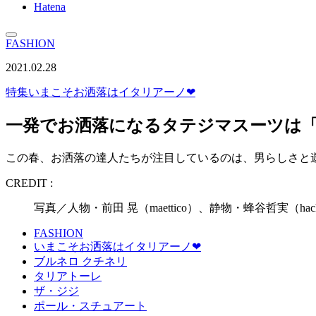
Hatena
FASHION
2021.02.28
特集
いまこそお洒落はイタリアーノ❤︎
一発でお洒落になるタテジマスーツは
この春、お洒落の達人たちが注目しているのは、男らしさと
CREDIT :
写真／人物・前田 晃（maettico）、静物・蜂谷哲実（ha
FASHION
いまこそお洒落はイタリアーノ❤︎
ブルネロ クチネリ
タリアトーレ
ザ・ジジ
ポール・スチュアート