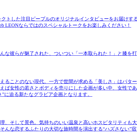
レクトした注目ピープルのオリジナルインタビューをお届けす
b LEONならではのスペシャルトークをお楽しみください！
んな彼らが魅了された、ついつい「一本取られた！」と膝を打
えることのない現代。一方で世間が求める「美しさ」はパター
ば女性の若さとボディを売りにした企画が多い中、女性であるKao
さ”に迫る新たなグラビア企画となります。
理、そして景色。気持ちのいい温泉と高いホスピタリティも大
そんな恋するふたりの大切な旅時間を演出する“ハズさない”宿