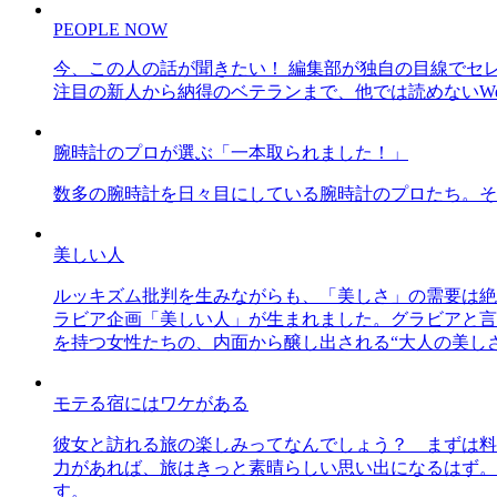
PEOPLE NOW
今、この人の話が聞きたい！ 編集部が独自の目線でセ
注目の新人から納得のベテランまで、他では読めないWe
腕時計のプロが選ぶ「一本取られました！」
数多の腕時計を日々目にしている腕時計のプロたち。そ
美しい人
ルッキズム批判を生みながらも、「美しさ」の需要は絶
ラビア企画「美しい人」が生まれました。グラビアと言え
を持つ女性たちの、内面から醸し出される“大人の美し
モテる宿にはワケがある
彼女と訪れる旅の楽しみってなんでしょう？ まずは料
力があれば、旅はきっと素晴らしい思い出になるはず。
す。