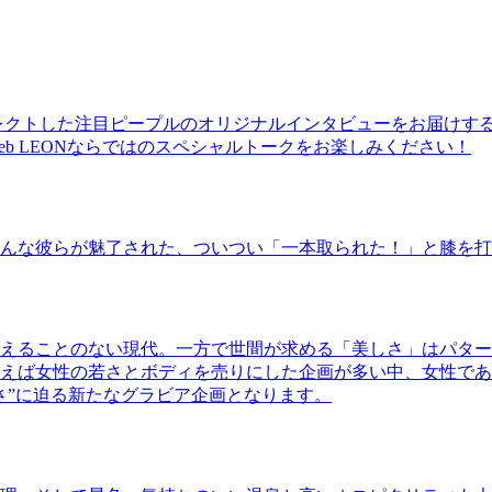
レクトした注目ピープルのオリジナルインタビューをお届けす
b LEONならではのスペシャルトークをお楽しみください！
んな彼らが魅了された、ついつい「一本取られた！」と膝を打
えることのない現代。一方で世間が求める「美しさ」はパター
ば女性の若さとボディを売りにした企画が多い中、女性であるKao
さ”に迫る新たなグラビア企画となります。