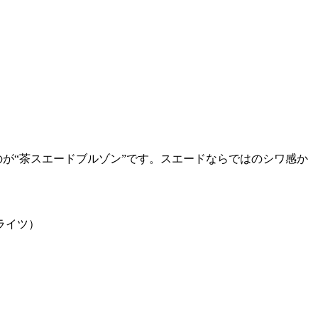
が“茶スエードブルゾン”です。スエードならではのシワ感か
ティライツ）