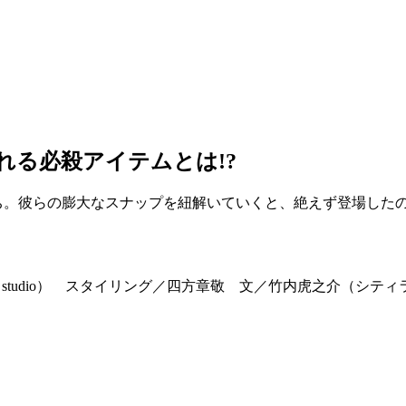
れる必殺アイテムとは!?
ち。彼らの膨大なスナップを紐解いていくと、絶えず登場したの
chiya studio） スタイリング／四方章敬 文／竹内虎之介（シ