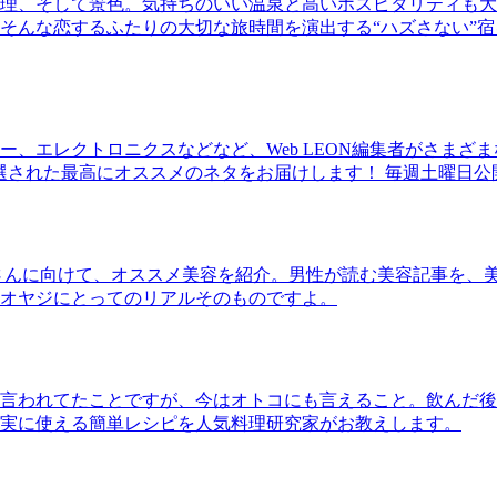
理、そして景色。気持ちのいい温泉と高いホスピタリティも大
そんな恋するふたりの大切な旅時間を演出する“ハズさない”宿
、エレクトロニクスなどなど、Web LEON編集者がさまざ
30本に厳選された最高にオススメのネタをお届けします！ 毎週土曜日
さんに向けて、オススメ美容を紹介。男性が読む美容記事を、
オヤジにとってのリアルそのものですよ。
言われてたことですが、今はオトコにも言えること。飲んだ後
実に使える簡単レシピを人気料理研究家がお教えします。