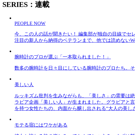
SERIES：連載
PEOPLE NOW
今、この人の話が聞きたい！ 編集部が独自の目線でセ
注目の新人から納得のベテランまで、他では読めないWe
腕時計のプロが選ぶ「一本取られました！」
数多の腕時計を日々目にしている腕時計のプロたち。そ
美しい人
ルッキズム批判を生みながらも、「美しさ」の需要は絶
ラビア企画「美しい人」が生まれました。グラビアと言え
を持つ女性たちの、内面から醸し出される“大人の美し
モテる宿にはワケがある