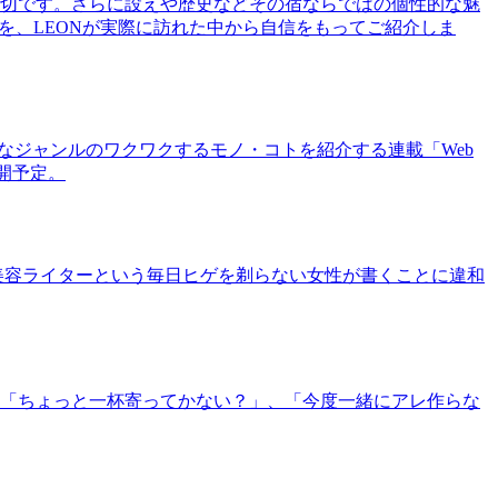
切です。さらに設えや歴史などその宿ならではの個性的な魅
を、LEONが実際に訪れた中から自信をもってご紹介しま
まなジャンルのワクワクするモノ・コトを紹介する連載「Web
公開予定。
美容ライターという毎日ヒゲを剃らない女性が書くことに違和
「ちょっと一杯寄ってかない？」、「今度一緒にアレ作らな