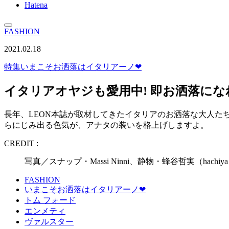
Hatena
FASHION
2021.02.18
特集
いまこそお洒落はイタリアーノ❤︎
イタリアオヤジも愛用中! 即お洒落にな
長年、LEON本誌が取材してきたイタリアのお洒落な大人た
らにじみ出る色気が、アナタの装いを格上げしますよ。
CREDIT :
写真／スナップ・Massi Ninni、静物・蜂谷哲実（ha
FASHION
いまこそお洒落はイタリアーノ❤︎
トム フォード
エンメティ
ヴァルスター