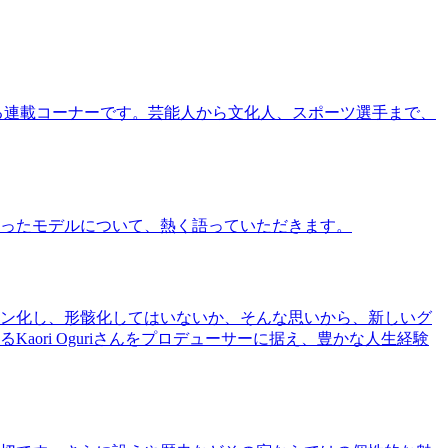
る連載コーナーです。芸能人から文化人、スポーツ選手まで、
ったモデルについて、熱く語っていただきます。
ン化し、形骸化してはいないか、そんな思いから、新しいグ
ri Oguriさんをプロデューサーに据え、豊かな人生経験