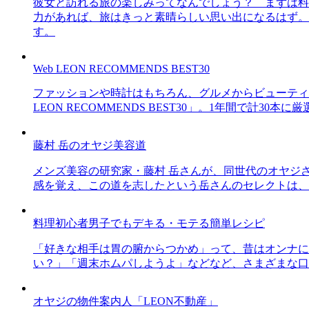
彼女と訪れる旅の楽しみってなんでしょう？ まずは料
力があれば、旅はきっと素晴らしい思い出になるはず。
す。
Web LEON RECOMMENDS BEST30
ファッションや時計はもちろん、グルメからビューティー
LEON RECOMMENDS BEST30」。1年間で計
藤村 岳のオヤジ美容道
メンズ美容の研究家・藤村 岳さんが、同世代のオヤジ
感を覚え、この道を志したという岳さんのセレクトは、
料理初心者男子でもデキる・モテる簡単レシピ
「好きな相手は胃の腑からつかめ」って、昔はオンナに
い？」「週末ホムパしようよ」などなど、さまざまな口
オヤジの物件案内人「LEON不動産」