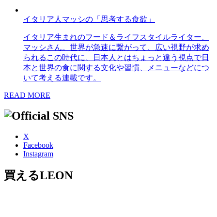
イタリア人マッシの「思考する食欲」
イタリア生まれのフード＆ライフスタイルライター、
マッシさん。世界が急速に繋がって、広い視野が求め
られるこの時代に、日本人とはちょっと違う視点で日
本と世界の食に関する文化や習慣、メニューなどにつ
いて考える連載です。
READ MORE
X
Facebook
Instagram
買えるLEON