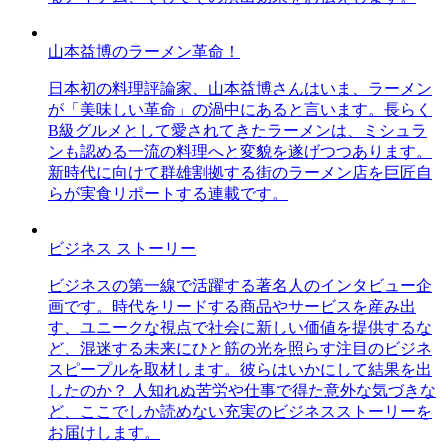
山本益博のラーメン革命！
日本初の料理評論家、山本益博さんはいま、ラーメン
が「美味しい革命」の渦中にあると言います。長らく
B級グルメとして愛されてきたラーメンは、ミシュラ
ンも認める一流の料理へと変貌を遂げつつあります。
新時代に向けて群雄割拠する街のラーメン店を巨匠自
らが実食リポートする連載です。
ビジネス ストーリー
ビジネスの第一線で活躍する著名人のインタビュー企
画です。時代をリードする商品やサービスを産み出
す、ユニークな視点で社会に新しい価値を提供するな
ど、混迷する未来にひと筋の光を照らす注目のビジネ
スピープルを取材します。彼らはいかにして結果を出
したのか？ 人知れぬ苦労や仕事で得た意外な気づきな
ど、ここでしか読めない充実のビジネスストーリーを
お届けします。