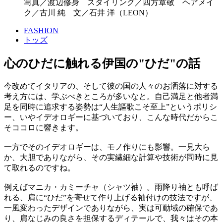
写真／渡辺修身 スタイリング／四方章敬 ヘアメイ
ク／古川 純 文／石井 洋（LEON）
FASHION
トッズ
心のひだに触れる伊国の"ひだ"の話
今改めてイタリアの、そして彼の国の人々のお洒落に対する
考え方には、学ぶべきところが多いなと。自己満足と他者満
足を同時に追求する姿勢は“人生謳歌こそ至上”というポリシ
ー、いやイデオロギーに基づいており、こんな時代だからこ
そココロに響きます。
一方でそのイデオロギーは、モノ作りにも影響。一見大ら
か、大胆でありながら、その実繊細な計算や技術が同時に見
て取れるのですね。
例えばマニカ・カミーチャ（シャツ袖）。雨降り袖とも呼ば
れる、肩に“ひだ”を寄せて作り上げる袖付けの技法ですが、
一風変わったデザインでありながら、実は可動域の確保であ
り、肩なじみの良さを担保するディテールで、我々はその本