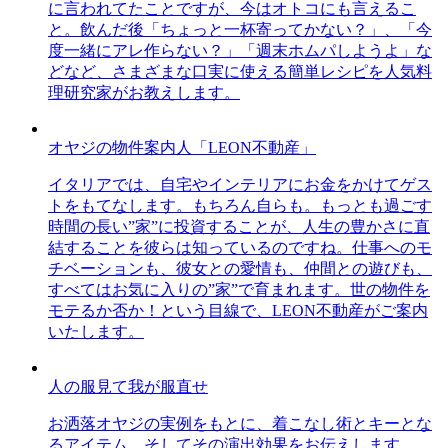
に言われてたことですが、今はオトコにも言えるこ
と。飲んだ後「ちょっと一杯寄ってかない？」、「今
度一緒にアレ作らない？」「週末ホムパしようよ」な
どなど、さまざまな口実に使える簡単レシピを人気料
理研究家がお教えします。
オヤジの物件案内人「LEON不動産」
イタリアでは、自宅やインテリアにお金をかけてゲス
トをもてなします。もちろん自らも。もっとも過ごす
時間の長い”家”に投資することが、人生の豊かさに直
結することを彼らは知っているのですね。仕事へのモ
チベーションも、彼女との愛情も、仲間との遊びも、
すべてはお気に入りの”家”で育まれます。世の物件を
モテるか否か！という目線で、LEON不動産がご案内
いたします。
人の服見て我が服直せ
お洒落オヤジの実例をもとに、着こなし術とキーとな
るアイテム、そしてその演出効果をお伝えします。