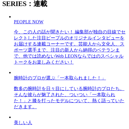
SERIES：連載
PEOPLE NOW
今、この人の話が聞きたい！ 編集部が独自の目線でセ
レクトした注目ピープルのオリジナルインタビューを
お届けする連載コーナーです。芸能人から文化人、ス
ポーツ選手まで、注目の新人から納得のベテランま
で、他では読めないWeb LEONならではのスペシャル
トークをお楽しみください！
腕時計のプロが選ぶ「一本取られました！」
数多の腕時計を日々目にしている腕時計のプロたち。
そんな彼らが魅了された、ついつい「一本取られ
た！」と膝を打ったモデルについて、熱く語っていた
だきます。
美しい人