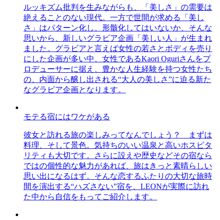
ルッキズム批判を生みながらも、「美しさ」の需要は
絶えることのない現代。一方で世間が求める「美し
さ」はパターン化し、形骸化してはいないか、そんな
思いから、新しいグラビア企画「美しい人」が生まれ
ました。グラビアと言えば女性の若さとボディを売り
にした企画が多い中、女性であるKaori Oguriさんをプ
ロデューサーに据え、豊かな人生経験を持つ女性たち
の、内面から醸し出される“大人の美しさ”に迫る新た
なグラビア企画となります。
モテる宿にはワケがある
彼女と訪れる旅の楽しみってなんでしょう？ まずは
料理、そして景色。気持ちのいい温泉と高いホスピタ
リティも大切です。さらに設えや歴史などその宿なら
ではの個性的な魅力があれば、旅はきっと素晴らしい
思い出になるはず。そんな恋するふたりの大切な旅時
間を演出する“ハズさない”宿を、LEONが実際に訪れ
た中から自信をもってご紹介します。