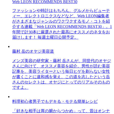
Web LEON RECOMMENDS BEST30
ファッションや時計はもちろん、グルメからビューテ
ィー、エレクトロニクスなどなど、Web LEON編集者
がさまざまなジャンルのワクワクするモノ・コトを紹
介する連載「Web LEON RECOMMENDS BEST30」。1
年間で計30本に厳選された最高にオススメのネタをお
届けします！ 毎週土曜日公開予定。
藤村 岳のオヤジ美容道
メンズ美容の研究家・藤村 岳さんが、同世代のオヤジ
さんに向けて、オススメ美容を紹介。男性が読む美容
記事を、美容ライターという毎日ヒゲを剃らない女性
が書くことに違和感を覚え、この道を志したという岳
さんのセレクトは、オヤジにとってのリアルそのもの
ですよ。
料理初心者男子でもデキる・モテる簡単レシピ
「好きな相手は胃の腑からつかめ」って、昔はオンナ