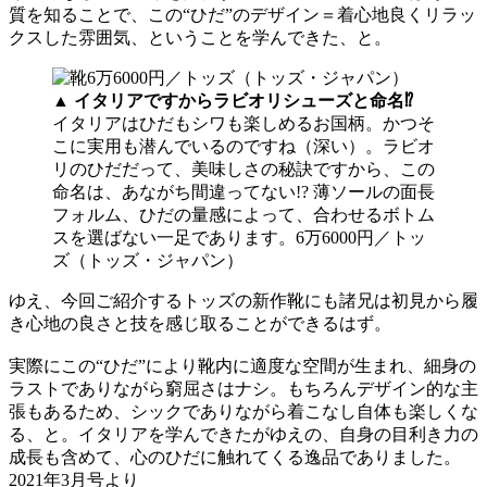
質を知ることで、この“ひだ”のデザイン＝着心地良くリラッ
クスした雰囲気、ということを学んできた、と。
▲
イタリアですからラビオリシューズと命名⁉
イタリアはひだもシワも楽しめるお国柄。かつそ
こに実用も潜んでいるのですね（深い）。ラビオ
リのひだだって、美味しさの秘訣ですから、この
命名は、あながち間違ってない!? 薄ソールの面長
フォルム、ひだの量感によって、合わせるボトム
スを選ばない一足であります。6万6000円／トッ
ズ（トッズ・ジャパン）
ゆえ、今回ご紹介するトッズの新作靴にも諸兄は初見から履
き心地の良さと技を感じ取ることができるはず。
実際にこの“ひだ”により靴内に適度な空間が生まれ、細身の
ラストでありながら窮屈さはナシ。もちろんデザイン的な主
張もあるため、シックでありながら着こなし自体も楽しくな
る、と。イタリアを学んできたがゆえの、自身の目利き力の
成長も含めて、心のひだに触れてくる逸品でありました。
2021年3月号より