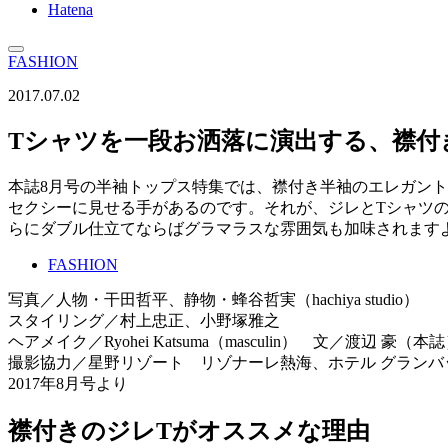
Hatena
FASHION
2017.07.02
Tシャツを一段お洒落に演出する、襟付
本誌8月号の半袖トップス特集では、襟付き半袖のエレガン
セクシーに見せる手があるのです。それが、ジレとTシャツ
らにダブル仕立てならばグラマラスな雰囲気も加味されます
FASHION
写真／人物・干田哲平、静物・蜂谷哲実（hachiya studio）
スタイリング／村上忠正、小野塚雅之
ヘアメイク／Ryohei Katsuma（masculin） 文／渡辺 豪（本
撮影協力／星野リゾート リゾナーレ熱海、ホテル グランバッ
2017年8月号より
襟付きのジレTがオススメな理由