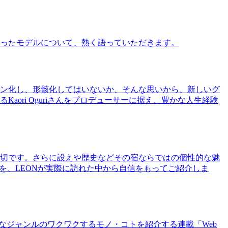
ったモデルについて、熱く語っていただきます。
ン化し、形骸化してはいないか、そんな思いから、新しいグ
ri Oguriさんをプロデューサーに据え、豊かな人生経験
切です。さらに設えや歴史などその宿ならではの個性的な魅
を、LEONが実際に訪れた中から自信をもってご紹介しま
まなジャンルのワクワクするモノ・コトを紹介する連載「Web