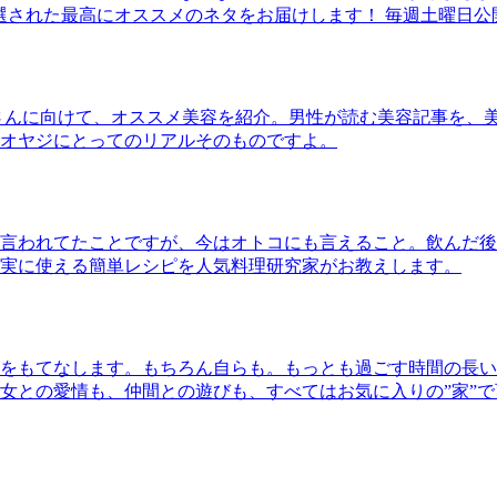
30本に厳選された最高にオススメのネタをお届けします！ 毎週土曜日
さんに向けて、オススメ美容を紹介。男性が読む美容記事を、
オヤジにとってのリアルそのものですよ。
言われてたことですが、今はオトコにも言えること。飲んだ後
実に使える簡単レシピを人気料理研究家がお教えします。
をもてなします。もちろん自らも。もっとも過ごす時間の長い
女との愛情も、仲間との遊びも、すべてはお気に入りの”家”