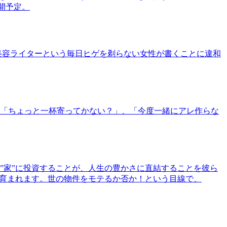
公開予定。
美容ライターという毎日ヒゲを剃らない女性が書くことに違和
「ちょっと一杯寄ってかない？」、「今度一緒にアレ作らな
”家”に投資することが、人生の豊かさに直結することを彼ら
で育まれます。世の物件をモテるか否か！という目線で、