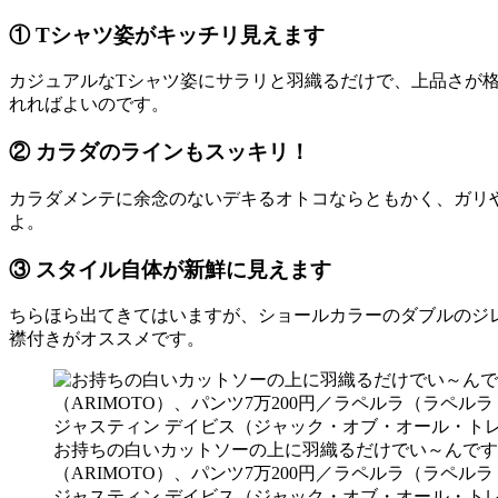
① Tシャツ姿がキッチリ見えます
カジュアルなTシャツ姿にサラリと羽織るだけで、上品さが
れればよいのです。
② カラダのラインもスッキリ！
カラダメンテに余念のないデキるオトコならともかく、ガリ
よ。
③ スタイル自体が新鮮に見えます
ちらほら出てきてはいますが、ショールカラーのダブルのジ
襟付きがオススメです。
お持ちの白いカットソーの上に羽織るだけでい～んです。
（ARIMOTO）、パンツ7万200円／ラペルラ（ラペル
ジャスティン デイビス（ジャック・オブ・オール・トレ