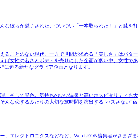
んな彼らが魅了された、ついつい「一本取られた！」と膝を打
えることのない現代。一方で世間が求める「美しさ」はパター
ば女性の若さとボディを売りにした企画が多い中、女性であるKao
さ”に迫る新たなグラビア企画となります。
理、そして景色。気持ちのいい温泉と高いホスピタリティも大
そんな恋するふたりの大切な旅時間を演出する“ハズさない”宿
、エレクトロニクスなどなど、Web LEON編集者がさまざ