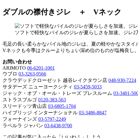
ダブルの襟付きジレ ＋ Vネック
ソフトで軽快なパイルのジレが夏らしさを加速。ジレ2万
毛足の長い柔らかなパイル地のジレは、夏の軽やかなスタイ
Vネックも今季はクルーよりちょい深め位のものが塩梅良し
お問い合わせ
ARIMOTO
06-6201-1001
ウブロ
03-3263-9566
クラウデッドクローゼット 越谷レイクタウン店
048-930-7224
サタデーズ ニューヨークシティ
03-5459-5033
ジャック・オブ・オール・トレーズ プレスルーム
03-3401-50
ストラスブルゴ
0120-383-563
スリードッツ青山店
03-6805-1704
ハイブリッジ インターナショナル
03-3486-8847
フォーナインズ
03-5797-2249
ラペルラ ジャパン
03-6438-9700
この記事が気に入ったら「いいね！」しよう