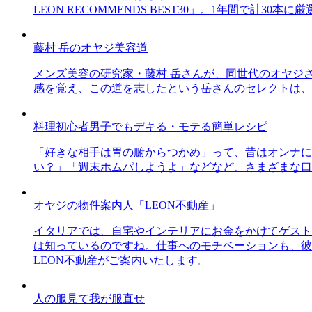
LEON RECOMMENDS BEST30」。1年間で計
藤村 岳のオヤジ美容道
メンズ美容の研究家・藤村 岳さんが、同世代のオヤジ
感を覚え、この道を志したという岳さんのセレクトは、
料理初心者男子でもデキる・モテる簡単レシピ
「好きな相手は胃の腑からつかめ」って、昔はオンナに
い？」「週末ホムパしようよ」などなど、さまざまな口
オヤジの物件案内人「LEON不動産」
イタリアでは、自宅やインテリアにお金をかけてゲスト
は知っているのですね。仕事へのモチベーションも、彼
LEON不動産がご案内いたします。
人の服見て我が服直せ