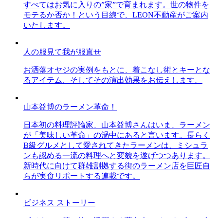
すべてはお気に入りの”家”で育まれます。世の物件を
モテるか否か！という目線で、LEON不動産がご案内
いたします。
人の服見て我が服直せ
お洒落オヤジの実例をもとに、着こなし術とキーとな
るアイテム、そしてその演出効果をお伝えします。
山本益博のラーメン革命！
日本初の料理評論家、山本益博さんはいま、ラーメン
が「美味しい革命」の渦中にあると言います。長らく
B級グルメとして愛されてきたラーメンは、ミシュラ
ンも認める一流の料理へと変貌を遂げつつあります。
新時代に向けて群雄割拠する街のラーメン店を巨匠自
らが実食リポートする連載です。
ビジネス ストーリー