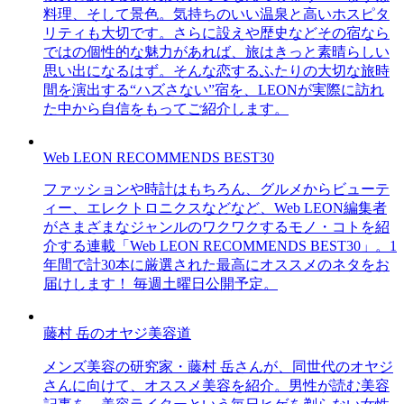
料理、そして景色。気持ちのいい温泉と高いホスピタ
リティも大切です。さらに設えや歴史などその宿なら
ではの個性的な魅力があれば、旅はきっと素晴らしい
思い出になるはず。そんな恋するふたりの大切な旅時
間を演出する“ハズさない”宿を、LEONが実際に訪れ
た中から自信をもってご紹介します。
Web LEON RECOMMENDS BEST30
ファッションや時計はもちろん、グルメからビューテ
ィー、エレクトロニクスなどなど、Web LEON編集者
がさまざまなジャンルのワクワクするモノ・コトを紹
介する連載「Web LEON RECOMMENDS BEST30」。1
年間で計30本に厳選された最高にオススメのネタをお
届けします！ 毎週土曜日公開予定。
藤村 岳のオヤジ美容道
メンズ美容の研究家・藤村 岳さんが、同世代のオヤジ
さんに向けて、オススメ美容を紹介。男性が読む美容