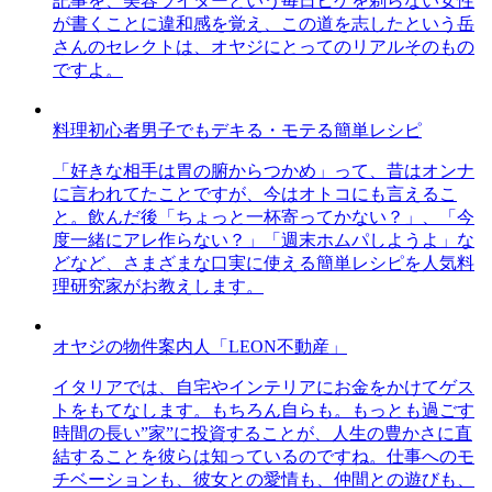
記事を、美容ライターという毎日ヒゲを剃らない女性
が書くことに違和感を覚え、この道を志したという岳
さんのセレクトは、オヤジにとってのリアルそのもの
ですよ。
料理初心者男子でもデキる・モテる簡単レシピ
「好きな相手は胃の腑からつかめ」って、昔はオンナ
に言われてたことですが、今はオトコにも言えるこ
と。飲んだ後「ちょっと一杯寄ってかない？」、「今
度一緒にアレ作らない？」「週末ホムパしようよ」な
どなど、さまざまな口実に使える簡単レシピを人気料
理研究家がお教えします。
オヤジの物件案内人「LEON不動産」
イタリアでは、自宅やインテリアにお金をかけてゲス
トをもてなします。もちろん自らも。もっとも過ごす
時間の長い”家”に投資することが、人生の豊かさに直
結することを彼らは知っているのですね。仕事へのモ
チベーションも、彼女との愛情も、仲間との遊びも、