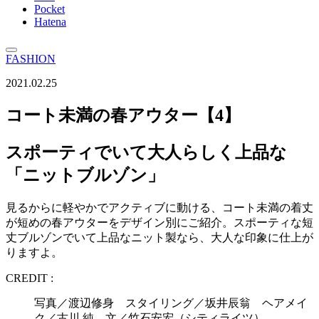
Pocket
Hatena
FASHION
2021.02.25
コート未満の春アウター【4】
スポーティでいて大人らしく上品な
「ニットブルゾン」
見るからに軽やかでアクティブに動ける、コート未満の着丈
が短めの春アウターをデザイン別にご紹介。スポーティな短
丈ブルゾンでいて上品なニット製なら、大人な印象に仕上が
りますよ。
CREDIT :
写真／渡辺修身 スタイリング／坂井辰翁 ヘアメイ
ク／古川 純 文／竹石安宏（シティライツ）