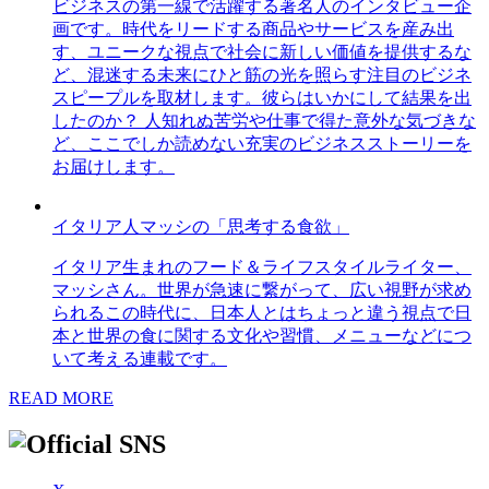
ビジネスの第一線で活躍する著名人のインタビュー企
画です。時代をリードする商品やサービスを産み出
す、ユニークな視点で社会に新しい価値を提供するな
ど、混迷する未来にひと筋の光を照らす注目のビジネ
スピープルを取材します。彼らはいかにして結果を出
したのか？ 人知れぬ苦労や仕事で得た意外な気づきな
ど、ここでしか読めない充実のビジネスストーリーを
お届けします。
イタリア人マッシの「思考する食欲」
イタリア生まれのフード＆ライフスタイルライター、
マッシさん。世界が急速に繋がって、広い視野が求め
られるこの時代に、日本人とはちょっと違う視点で日
本と世界の食に関する文化や習慣、メニューなどにつ
いて考える連載です。
READ MORE