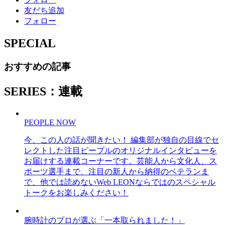
友だち追加
フォロー
SPECIAL
おすすめの記事
SERIES：連載
PEOPLE NOW
今、この人の話が聞きたい！ 編集部が独自の目線でセ
レクトした注目ピープルのオリジナルインタビューを
お届けする連載コーナーです。芸能人から文化人、ス
ポーツ選手まで、注目の新人から納得のベテランま
で、他では読めないWeb LEONならではのスペシャル
トークをお楽しみください！
腕時計のプロが選ぶ「一本取られました！」