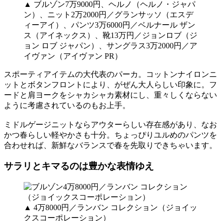
▲ ブルゾン7万9000円、ヘルノ（ヘルノ・ジャパ
ン）、ニット2万2000円／グランサッソ（エスデ
ィーアイ）、パンツ3万6000円／ベルナール ザン
ス（アイネックス）、靴13万円／ジョンロブ（ジ
ョン ロブ ジャパン）、サングラス3万2000円／ア
イヴァン（アイヴァン PR）
スポーティアイテムの大代表のパーカ。コットンナイロンニ
ットとボタンフロントにより、がぜん大人らしい印象に。フ
ードと肩ヨークをシャカシャカ素材にし、重々しくならない
ように考慮されているのもお上手。
ミドルゲージニットならアウターらしい存在感があり、なお
かつ春らしい軽やかさも十分。ちょっぴりユルめのパンツを
合わせれば、新鮮なバランスで春を先取りできちゃいます。
サラリとキマるのは豊かな表情ゆえ
▲ 4万8000円／ランバン コレクション（ジョイッ
クスコーポレーション）