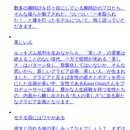
数多の腕時計を日々目にしている腕時計のプロたち。
そんな彼らが魅了された、ついつい「一本取られ
た！」と膝を打ったモデルについて、熱く語っていた
だきます。
美しい人
ルッキズム批判を生みながらも、「美しさ」の需要は
絶えることのない現代。一方で世間が求める「美し
さ」はパターン化し、形骸化してはいないか、そんな
思いから、新しいグラビア企画「美しい人」が生まれ
ました。グラビアと言えば女性の若さとボディを売り
にした企画が多い中、女性であるKaori Oguriさんをプ
ロデューサーに据え、豊かな人生経験を持つ女性たち
の、内面から醸し出される“大人の美しさ”に迫る新た
なグラビア企画となります。
モテる宿にはワケがある
彼女と訪れる旅の楽しみってなんでしょう？ まずは