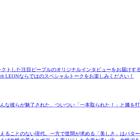
レクトした注目ピープルのオリジナルインタビューをお届けす
b LEONならではのスペシャルトークをお楽しみください！
んな彼らが魅了された、ついつい「一本取られた！」と膝を打
えることのない現代。一方で世間が求める「美しさ」はパター