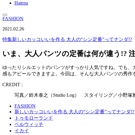
Hatena
FASHION
2021.02.26
特集
新しいカッコいいを作る 大人の“シン定番”ってナンダ!?
いま、大人パンツの定番は何が違う!? 
ゆったりシルエットのパンツがすっかり人気ですね。でも、
感もアピールできますよ。今回は、そんな大人パンツの秀作
CREDIT :
写真／鈴木泰之（Studio Log） スタイリング／小野塚雅之
FASHION
新しいカッコいいを作る 大人の“シン定番”ってナンダ!?
トゥモローランド
ベルウィッチ
イカイ