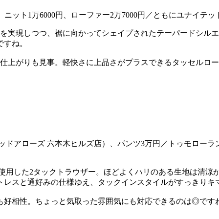
AN）、ニット1万6000円、ローファー2万7000円／ともにユナ
地を実現しつつ、裾に向かってシェイプされたテーパードシル
ですね。
う仕上がりも見事。軽快さに上品さがプラスできるタッセルロ
テッドアローズ 六本木ヒルズ店）、パンツ3万円／トゥモローラン
を使用した2タックトラウザー。ほどよくハリのある生地は清涼
トレスと通好みの仕様ゆえ、タックインスタイルがすっきりキ
も好相性。ちょっと気取った雰囲気にも対応できるのは◎です