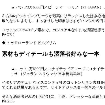
▲ パンツ3万6000円／ピーティー トリノ（PT JAP
左右2本ずつのインプリーツが最高にリラックスしたはき心
般的なソレよりも、すっきりした印象はさすがパンツの名門
コットン100％のチノ素材で、カジュアルな中にも清潔感漂
PAGE 2
◆ トゥモローランド ピルグリム
素材もディテールも洒落者好みな一本
▲ ニット1万6000円／ユナイテッドアローズ（ユナイ
ァヤ（ジャラン スリウァヤ 日本橋高島屋）
イタリアのデュカ ヴィスコンティ社のコットンリネン素材
てくれる効果があるんです。サイドアジャスター付きのベル
そんな洒落者好みの仕様だけに、当然、ドレッシーな革靴と
PAGE 3