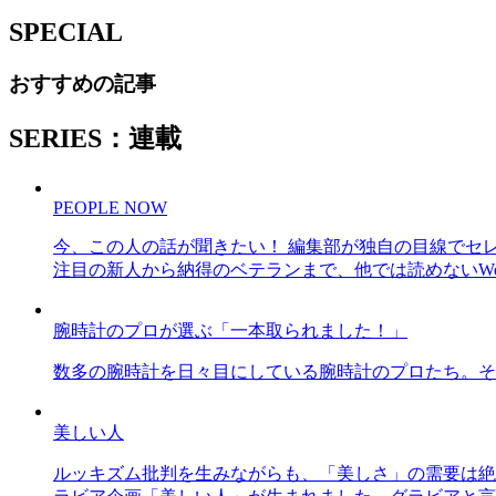
SPECIAL
おすすめの記事
SERIES：連載
PEOPLE NOW
今、この人の話が聞きたい！ 編集部が独自の目線でセ
注目の新人から納得のベテランまで、他では読めないWe
腕時計のプロが選ぶ「一本取られました！」
数多の腕時計を日々目にしている腕時計のプロたち。そ
美しい人
ルッキズム批判を生みながらも、「美しさ」の需要は絶