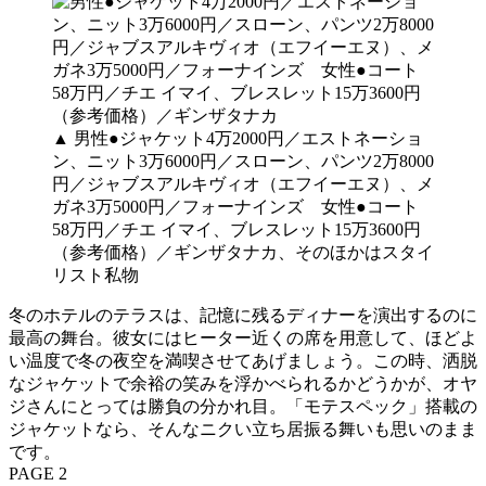
▲ 男性●ジャケット4万2000円／エストネーショ
ン、ニット3万6000円／スローン、パンツ2万8000
円／ジャブスアルキヴィオ（エフイーエヌ）、メ
ガネ3万5000円／フォーナインズ 女性●コート
58万円／チエ イマイ、ブレスレット15万3600円
（参考価格）／ギンザタナカ、そのほかはスタイ
リスト私物
冬のホテルのテラスは、記憶に残るディナーを演出するのに
最高の舞台。彼女にはヒーター近くの席を用意して、ほどよ
い温度で冬の夜空を満喫させてあげましょう。この時、洒脱
なジャケットで余裕の笑みを浮かべられるかどうかが、オヤ
ジさんにとっては勝負の分かれ目。「モテスペック」搭載の
ジャケットなら、そんなニクい立ち居振る舞いも思いのまま
です。
PAGE 2