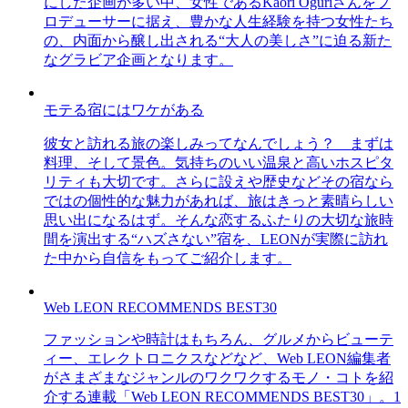
にした企画が多い中、女性であるKaori Oguriさんをプ
ロデューサーに据え、豊かな人生経験を持つ女性たち
の、内面から醸し出される“大人の美しさ”に迫る新た
なグラビア企画となります。
モテる宿にはワケがある
彼女と訪れる旅の楽しみってなんでしょう？ まずは
料理、そして景色。気持ちのいい温泉と高いホスピタ
リティも大切です。さらに設えや歴史などその宿なら
ではの個性的な魅力があれば、旅はきっと素晴らしい
思い出になるはず。そんな恋するふたりの大切な旅時
間を演出する“ハズさない”宿を、LEONが実際に訪れ
た中から自信をもってご紹介します。
Web LEON RECOMMENDS BEST30
ファッションや時計はもちろん、グルメからビューテ
ィー、エレクトロニクスなどなど、Web LEON編集者
がさまざまなジャンルのワクワクするモノ・コトを紹
介する連載「Web LEON RECOMMENDS BEST30」。1