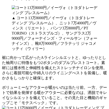
▲ コート13万8000円／イーヴォ（トヨダトレー
ディング プレスルーム）、ニット7万4000円／ヴ
ィンス（リエート）、パンツ3万8000円／PT
TORINO（ストラスブルゴ）、サングラス2万
9000円／フォーナインズ・フィールサン（フォー
ナインズ）、靴8万9000円／フラテッリ ジャコメ
ッティ（ウィリー）
裾に向かって広がったAラインシルエットと、ゆったりとし
た袖周りに特徴をもつ2ボタンのダブルブレストコート。素
材には撥水性と伸縮性を備えたストレッチナイロンを使用。
さらに着脱可能な中綿入りのライニングべストを装備し、暖
かさをしっかりと確保します。
ボリューミーなアウターが暖かいのは当たり前。一方、デー
トで効果を発揮する暖かアウターに必要なのは、洒脱でキレ
イなシルエットを備えていること。その見た目と機能のギャ
ップこそ「モテスペック」です。