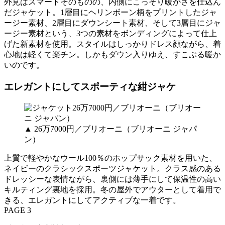
外見はスマートそのものの、内側にこっそり暖かさを仕込ん
だジャケット。1層目にヘリンボーン柄をプリントしたジャ
ージー素材、2層目にダウンシート素材、そして3層目にジャ
ージー素材という、3つの素材をボンディングによって仕上
げた新素材を使用。スタイルはしっかりドレス顔ながら、着
心地は軽くて楽チン。しかもダウン入りゆえ、すこぶる暖か
いのです。
エレガントにしてスポーティな紺ジャケ
▲ 26万7000円／ブリオーニ（ブリオーニ ジャパ
ン）
上質で軽やかなウール100％のホップサック素材を用いた、
ネイビーのクラシックスポーツジャケット。クラス感のある
ドレッシーな表情ながら、裏側には薄手にして保温性の高い
キルティング裏地を採用。冬の屋外でアウターとして着用で
きる、エレガントにしてアクティブな一着です。
PAGE 3