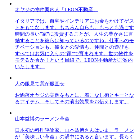
オヤジの物件案内人「LEON不動産」
イタリアでは、自宅やインテリアにお金をかけてゲス
トをもてなします。もちろん自らも。もっとも過ごす
時間の長い”家”に投資することが、人生の豊かさに直
結することを彼らは知っているのですね。仕事へのモ
チベーションも、彼女との愛情も、仲間との遊びも、
すべてはお気に入りの”家”で育まれます。世の物件を
モテるか否か！という目線で、LEON不動産がご案内
いたします。
人の服見て我が服直せ
お洒落オヤジの実例をもとに、着こなし術とキーとな
るアイテム、そしてその演出効果をお伝えします。
山本益博のラーメン革命！
日本初の料理評論家、山本益博さんはいま、ラーメン
が「美味しい革命」の渦中にあると言います。長らく