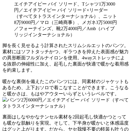
エイチアイピー バイ ソリード、Tシャツ1万3000
円／エイチアイピー バイ ソリード×リーダー
（すべてタトラスインターナショナル）、ニット
8万9000円／マロ（三崎商事）、メガネ3万5000円
／フォーナインズ、靴2万4000円／Amb（ハイブ
リッジインターナショナル）
脚を長く見せるよう計算されたスリムシルエットのパンツ。
素材にはソフトタッチかつ、ギラつきを抑えた表面感が魅力
の異形断面フルダルナイロンを使用。4wayストレッチによ
る抜群の伸縮性に加え、起毛した裏面が快適で暖かな着用感
を約束します。
暖かな裏側を備えたこのパンツには、同素材のジャケットも
あるため、上下おソロで着こなすことができます。こうなる
と暖かさは、もはやアウターいらずというレベルです。
裏面はしなやかなテンセル素材を2回起毛し快適かつとって
も暖かな肌触りを実現。そして、下半身が暖かいと体感温度
はグッと上がります。だから、ヤセ我慢不要の軽装も叶うの