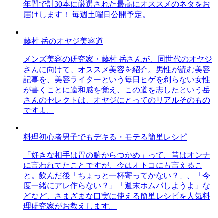
年間で計30本に厳選された最高にオススメのネタをお
届けします！ 毎週土曜日公開予定。
藤村 岳のオヤジ美容道
メンズ美容の研究家・藤村 岳さんが、同世代のオヤジ
さんに向けて、オススメ美容を紹介。男性が読む美容
記事を、美容ライターという毎日ヒゲを剃らない女性
が書くことに違和感を覚え、この道を志したという岳
さんのセレクトは、オヤジにとってのリアルそのもの
ですよ。
料理初心者男子でもデキる・モテる簡単レシピ
「好きな相手は胃の腑からつかめ」って、昔はオンナ
に言われてたことですが、今はオトコにも言えるこ
と。飲んだ後「ちょっと一杯寄ってかない？」、「今
度一緒にアレ作らない？」「週末ホムパしようよ」な
どなど、さまざまな口実に使える簡単レシピを人気料
理研究家がお教えします。