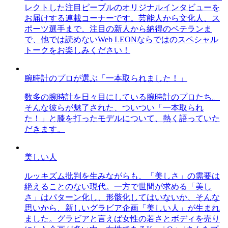
レクトした注目ピープルのオリジナルインタビューを
お届けする連載コーナーです。芸能人から文化人、ス
ポーツ選手まで、注目の新人から納得のベテランま
で、他では読めないWeb LEONならではのスペシャル
トークをお楽しみください！
腕時計のプロが選ぶ「一本取られました！」
数多の腕時計を日々目にしている腕時計のプロたち。
そんな彼らが魅了された、ついつい「一本取られ
た！」と膝を打ったモデルについて、熱く語っていた
だきます。
美しい人
ルッキズム批判を生みながらも、「美しさ」の需要は
絶えることのない現代。一方で世間が求める「美し
さ」はパターン化し、形骸化してはいないか、そんな
思いから、新しいグラビア企画「美しい人」が生まれ
ました。グラビアと言えば女性の若さとボディを売り