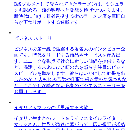
B級グルメとして愛されてきたラーメンは、ミシュラ
ンも認める一流の料理へと変貌を遂げつつあります。
新時代に向けて群雄割拠する街のラーメン店を巨匠自
らが実食リポートする連載です。
ビジネス ストーリー
ビジネスの第一線で活躍する著名人のインタビュー企
画です。時代をリードする商品やサービスを産み出
す、ユニークな視点で社会に新しい価値を提供するな
ど、混迷する未来にひと筋の光を照らす注目のビジネ
スピープルを取材します。彼らはいかにして結果を出
したのか？ 人知れぬ苦労や仕事で得た意外な気づきな
ど、ここでしか読めない充実のビジネスストーリーを
お届けします。
イタリア人マッシの「思考する食欲」
イタリア生まれのフード＆ライフスタイルライター、
マッシさん。世界が急速に繋がって、広い視野が求め