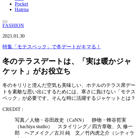
Pocket
Hatena
FASHION
2021.01.30
特集
「モテスペック」で冬デートがキマる！
冬のテラスデートは、「実は暖かジャ
ケット」がお役立ち
冬のキリリと澄んだ空気も美味しい、ホテルのテラス席デー
トを素敵な思い出にするためには、寒さに負けない「モテス
ペック」が必要です。そんな時に活躍するジャケットとは？
CREDIT :
写真／人物・谷田政史（CaNN） 静物・蜂谷哲実
（hachiya studio） スタイリング／四方章敬、久 修一
郎 ヘアメイク／古川 純 文／竹内虎之介（シティラ