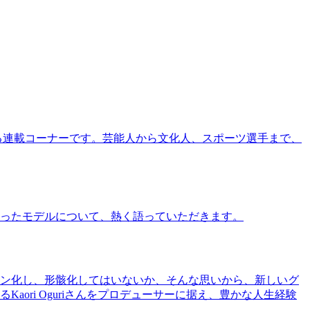
る連載コーナーです。芸能人から文化人、スポーツ選手まで、
ったモデルについて、熱く語っていただきます。
ン化し、形骸化してはいないか、そんな思いから、新しいグ
ri Oguriさんをプロデューサーに据え、豊かな人生経験