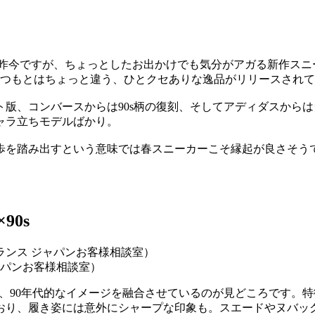
昨今ですが、ちょっとしたお出かけでも気分がアガる新作スニ
いつもとはちょっと違う、ひとクセありな逸品がリリースされ
版、コンバースからは90s柄の復刻、そしてアディダスからは
ャラ立ちモデルばかり。
歩を踏み出すという意味では春スニーカーこそ縁起が良さそう
90s
ジャパンお客様相談室）
ベースに、90年代的なイメージを融合させているのが見どころです
ており、履き姿には意外にシャープな印象も。スエードやヌバ