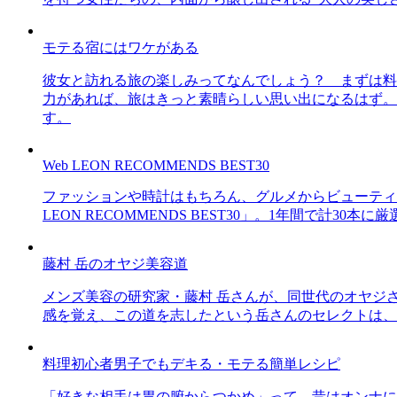
モテる宿にはワケがある
彼女と訪れる旅の楽しみってなんでしょう？ まずは料
力があれば、旅はきっと素晴らしい思い出になるはず。
す。
Web LEON RECOMMENDS BEST30
ファッションや時計はもちろん、グルメからビューティー
LEON RECOMMENDS BEST30」。1年間で計
藤村 岳のオヤジ美容道
メンズ美容の研究家・藤村 岳さんが、同世代のオヤジ
感を覚え、この道を志したという岳さんのセレクトは、
料理初心者男子でもデキる・モテる簡単レシピ
「好きな相手は胃の腑からつかめ」って、昔はオンナに