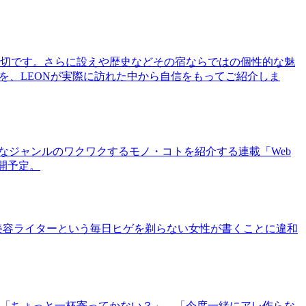
切です。さらに設えや歴史などその宿ならではの個性的な魅
を、LEONが実際に訪れた中から自信をもってご紹介しま
まなジャンルのワクワクするモノ・コトを紹介する連載「Web
公開予定。
美容ライターという毎日ヒゲを剃らない女性が書くことに違和
「ちょっと一杯寄ってかない？」、「今度一緒にアレ作らな