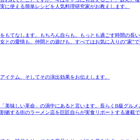
実に使える簡単レシピを人気料理研究家がお教えします。
をもてなします。もちろん自らも。もっとも過ごす時間の長い
女との愛情も、仲間との遊びも、すべてはお気に入りの”家”
アイテム、そしてその演出効果をお伝えします。
「美味しい革命」の渦中にあると言います。長らくB級グルメ
割拠する街のラーメン店を巨匠自らが実食リポートする連載で