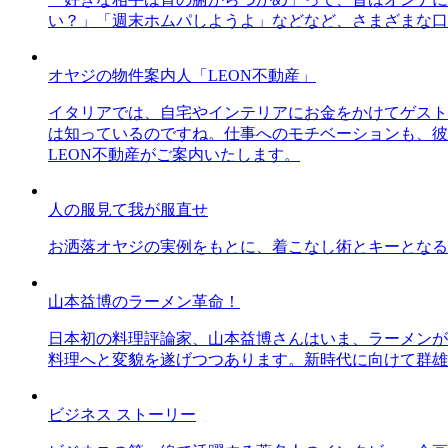
い？」「週末ホムパしようよ」などなど、さまざまな口
オヤジの物件案内人「LEON不動産」
イタリアでは、自宅やインテリアにお金をかけてゲスト
は知っているのですね。仕事へのモチベーションも、彼
LEON不動産がご案内いたします。
人の服見て我が服直せ
お洒落オヤジの実例をもとに、着こなし術とキーとなる
山本益博のラーメン革命！
日本初の料理評論家、山本益博さんはいま、ラーメンが
料理へと変貌を遂げつつあります。新時代に向けて群雄
ビジネス ストーリー