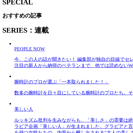
SPECIAL
おすすめの記事
SERIES：連載
PEOPLE NOW
今、この人の話が聞きたい！ 編集部が独自の目線でセ
注目の新人から納得のベテランまで、他では読めないWe
腕時計のプロが選ぶ「一本取られました！」
数多の腕時計を日々目にしている腕時計のプロたち。そ
美しい人
ルッキズム批判を生みながらも、「美しさ」の需要は絶
ラビア企画「美しい人」が生まれました。グラビアと言え
を持つ女性たちの、内面から醸し出される“大人の美し