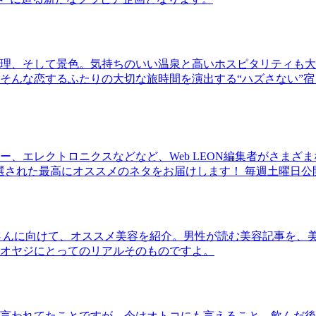
理、そして景色。気持ちのいい温泉と高いホスピタリティも大
そんな恋するふたりの大切な旅時間を演出する“ハズさない”宿
、エレクトロニクスなどなど、Web LEON編集者がさまざ
30本に厳選された最高にオススメのネタをお届けします！ 毎週土曜日
さんに向けて、オススメ美容を紹介。男性が読む美容記事を、
オヤジにとってのリアルそのものですよ。
言われてたことですが、今はオトコにも言えること。飲んだ後