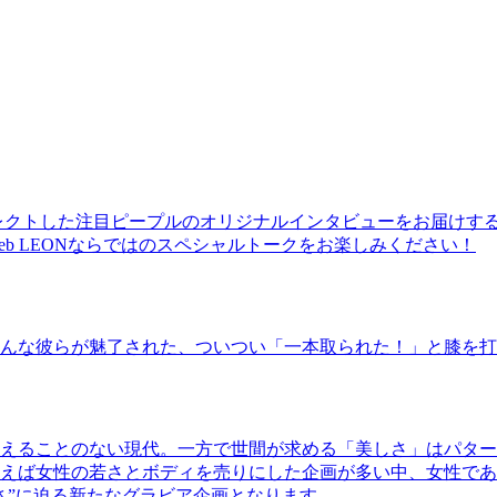
レクトした注目ピープルのオリジナルインタビューをお届けす
b LEONならではのスペシャルトークをお楽しみください！
んな彼らが魅了された、ついつい「一本取られた！」と膝を打
えることのない現代。一方で世間が求める「美しさ」はパター
ば女性の若さとボディを売りにした企画が多い中、女性であるKao
さ”に迫る新たなグラビア企画となります。