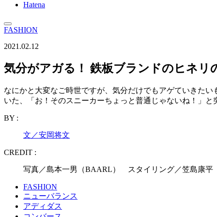
Hatena
FASHION
2021.02.12
気分がアガる！ 鉄板ブランドのヒネリ
なにかと大変なご時世ですが、気分だけでもアゲていきたい
いた、「お！そのスニーカーちょっと普通じゃないね！」と
BY :
文／安岡将文
CREDIT :
写真／島本一男（BAARL） スタイリング／笠島康平
FASHION
ニューバランス
アディダス
コンバース