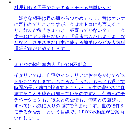
料理初心者男子でもデキる・モテる簡単レシピ
「好きな相手は胃の腑からつかめ」って、昔はオンナ
に言われてたことですが、今はオトコにも言えるこ
と。飲んだ後「ちょっと一杯寄ってかない？」、「今
度一緒にアレ作らない？」「週末ホムパしようよ」な
どなど、さまざまな口実に使える簡単レシピを人気料
理研究家がお教えします。
オヤジの物件案内人「LEON不動産」
イタリアでは、自宅やインテリアにお金をかけてゲス
トをもてなします。もちろん自らも。もっとも過ごす
時間の長い”家”に投資することが、人生の豊かさに直
結することを彼らは知っているのですね。仕事へのモ
チベーションも、彼女との愛情も、仲間との遊びも、
すべてはお気に入りの”家”で育まれます。世の物件を
モテるか否か！という目線で、LEON不動産がご案内
いたします。