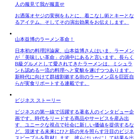
人の服見て我が服直せ
お洒落オヤジの実例をもとに、着こなし術とキーとな
るアイテム、そしてその演出効果をお伝えします。
山本益博のラーメン革命！
日本初の料理評論家、山本益博さんはいま、ラーメン
が「美味しい革命」の渦中にあると言います。長らく
B級グルメとして愛されてきたラーメンは、ミシュラ
ンも認める一流の料理へと変貌を遂げつつあります。
新時代に向けて群雄割拠する街のラーメン店を巨匠自
らが実食リポートする連載です。
ビジネス ストーリー
ビジネスの第一線で活躍する著名人のインタビュー企
画です。時代をリードする商品やサービスを産み出
す、ユニークな視点で社会に新しい価値を提供するな
ど、混迷する未来にひと筋の光を照らす注目のビジネ
スピープルを取材します。彼らはいかにして結果を出