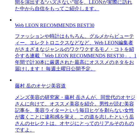
間を演出する“ハズさない”宿を、LEONが実際に訪れ
た中から自信をもってご紹介します。
Web LEON RECOMMENDS BEST30
ファッションや時計はもちろん、グルメからビューテ
ィー、エレクトロニクスなどなど、Web LEON編集者
がさまざまなジャンルのワクワクするモノ・コトを紹
介する連載「Web LEON RECOMMENDS BEST30」。1
年間で計30本に厳選された最高にオススメのネタをお
届けします！ 毎週土曜日公開予定。
藤村 岳のオヤジ美容道
メンズ美容の研究家・藤村 岳さんが、同世代のオヤジ
さんに向けて、オススメ美容を紹介。男性が読む美容
記事を、美容ライターという毎日ヒゲを剃らない女性
が書くことに違和感を覚え、この道を志したという岳
さんのセレクトは、オヤジにとってのリアルそのもの
ですよ。