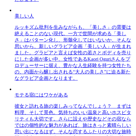
美しい人
ルッキズム批判を生みながらも、「美しさ」の需要は
絶えることのない現代。一方で世間が求める「美し
さ」はパターン化し、形骸化してはいないか、そんな
思いから、新しいグラビア企画「美しい人」が生まれ
ました。グラビアと言えば女性の若さとボディを売り
にした企画が多い中、女性であるKaori Oguriさんをプ
ロデューサーに据え、豊かな人生経験を持つ女性たち
の、内面から醸し出される“大人の美しさ”に迫る新た
なグラビア企画となります。
モテる宿にはワケがある
彼女と訪れる旅の楽しみってなんでしょう？ まずは
料理、そして景色。気持ちのいい温泉と高いホスピタ
リティも大切です。さらに設えや歴史などその宿なら
ではの個性的な魅力があれば、旅はきっと素晴らしい
思い出になるはず。そんな恋するふたりの大切な旅時