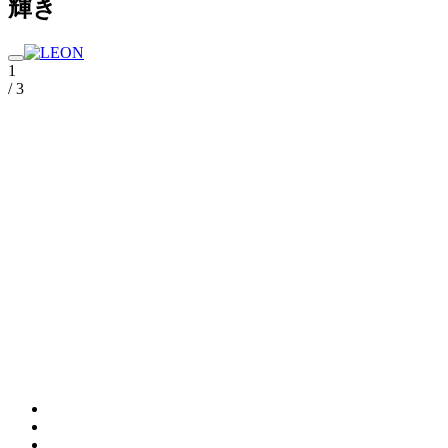
輝き
1
/ 3