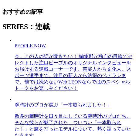
おすすめの記事
SERIES：連載
PEOPLE NOW
今、この人の話が聞きたい！ 編集部が独自の目線でセ
レクトした注目ピープルのオリジナルインタビューを
お届けする連載コーナーです。芸能人から文化人、ス
ポーツ選手まで、注目の新人から納得のベテランま
で、他では読めないWeb LEONならではのスペシャル
トークをお楽しみください！
腕時計のプロが選ぶ「一本取られました！」
数多の腕時計を日々目にしている腕時計のプロたち。
そんな彼らが魅了された、ついつい「一本取られ
た！」と膝を打ったモデルについて、熱く語っていた
だきます。