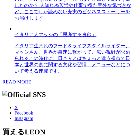
したのか？ 人知れぬ苦労や仕事で得た意外な気づきな
ど、ここでしか読めない充実のビジネスストーリーを
お届けします。
イタリア人マッシの「思考する食欲」
イタリア生まれのフード＆ライフスタイルライター、
マッシさん。世界が急速に繋がって、広い視野が求め
られるこの時代に、日本人とはちょっと違う視点で日
本と世界の食に関する文化や習慣、メニューなどにつ
いて考える連載です。
READ MORE
X
Facebook
Instagram
買えるLEON