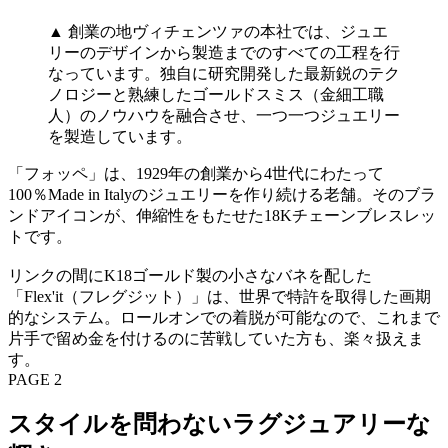
▲ 創業の地ヴィチェンツァの本社では、ジュエ
リーのデザインから製造までのすべての工程を行
なっています。独自に研究開発した最新鋭のテク
ノロジーと熟練したゴールドスミス（金細工職
人）のノウハウを融合させ、一つ一つジュエリー
を製造しています。
「フォッペ」は、1929年の創業から4世代にわたって
100％Made in Italyのジュエリーを作り続ける老舗。そのブラ
ンドアイコンが、伸縮性をもたせた18Kチェーンブレスレッ
トです。
リンクの間にK18ゴールド製の小さなバネを配した
「Flex'it（フレグジット）」は、世界で特許を取得した画期
的なシステム。ロールオンでの着脱が可能なので、これまで
片手で留め金を付けるのに苦戦していた方も、楽々扱えま
す。
PAGE 2
スタイルを問わないラグジュアリーな