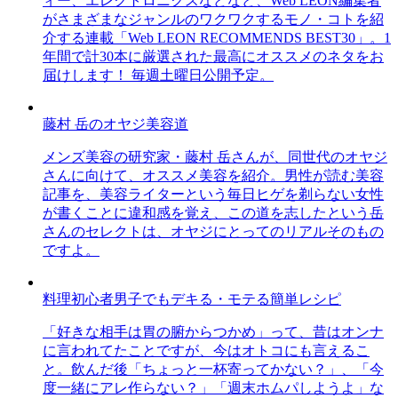
ィー、エレクトロニクスなどなど、Web LEON編集者
がさまざまなジャンルのワクワクするモノ・コトを紹
介する連載「Web LEON RECOMMENDS BEST30」。1
年間で計30本に厳選された最高にオススメのネタをお
届けします！ 毎週土曜日公開予定。
藤村 岳のオヤジ美容道
メンズ美容の研究家・藤村 岳さんが、同世代のオヤジ
さんに向けて、オススメ美容を紹介。男性が読む美容
記事を、美容ライターという毎日ヒゲを剃らない女性
が書くことに違和感を覚え、この道を志したという岳
さんのセレクトは、オヤジにとってのリアルそのもの
ですよ。
料理初心者男子でもデキる・モテる簡単レシピ
「好きな相手は胃の腑からつかめ」って、昔はオンナ
に言われてたことですが、今はオトコにも言えるこ
と。飲んだ後「ちょっと一杯寄ってかない？」、「今
度一緒にアレ作らない？」「週末ホムパしようよ」な