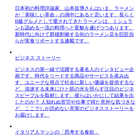
日本初の料理評論家、山本益博さんはいま、ラーメン
が「美味しい革命」の渦中にあると言います。長らく
B級グルメとして愛されてきたラーメンは、ミシュラ
ンも認める一流の料理へと変貌を遂げつつあります。
新時代に向けて群雄割拠する街のラーメン店を巨匠自
らが実食リポートする連載です。
ビジネス ストーリー
ビジネスの第一線で活躍する著名人のインタビュー企
画です。時代をリードする商品やサービスを産み出
す、ユニークな視点で社会に新しい価値を提供するな
ど、混迷する未来にひと筋の光を照らす注目のビジネ
スピープルを取材します。彼らはいかにして結果を出
したのか？ 人知れぬ苦労や仕事で得た意外な気づきな
ど、ここでしか読めない充実のビジネスストーリーを
お届けします。
イタリア人マッシの「思考する食欲」