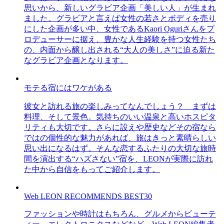
思いから、新しいグラビア企画「美しい人」が生まれ
ました。グラビアと言えば女性の若さとボディを売り
にした企画が多い中、女性であるKaori Oguriさんをプ
ロデューサーに据え、豊かな人生経験を持つ女性たち
の、内面から醸し出される“大人の美しさ”に迫る新た
なグラビア企画となります。
モテる宿にはワケがある
彼女と訪れる旅の楽しみってなんでしょう？ まずは
料理、そして景色。気持ちのいい温泉と高いホスピタ
リティも大切です。さらに設えや歴史などその宿なら
ではの個性的な魅力があれば、旅はきっと素晴らしい
思い出になるはず。そんな恋するふたりの大切な旅時
間を演出する“ハズさない”宿を、LEONが実際に訪れ
た中から自信をもってご紹介します。
Web LEON RECOMMENDS BEST30
ファッションや時計はもちろん、グルメからビューテ