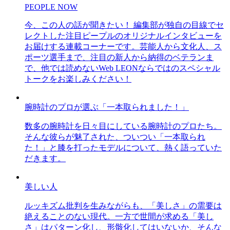
PEOPLE NOW
今、この人の話が聞きたい！ 編集部が独自の目線でセ
レクトした注目ピープルのオリジナルインタビューを
お届けする連載コーナーです。芸能人から文化人、ス
ポーツ選手まで、注目の新人から納得のベテランま
で、他では読めないWeb LEONならではのスペシャル
トークをお楽しみください！
腕時計のプロが選ぶ「一本取られました！」
数多の腕時計を日々目にしている腕時計のプロたち。
そんな彼らが魅了された、ついつい「一本取られ
た！」と膝を打ったモデルについて、熱く語っていた
だきます。
美しい人
ルッキズム批判を生みながらも、「美しさ」の需要は
絶えることのない現代。一方で世間が求める「美し
さ」はパターン化し、形骸化してはいないか、そんな