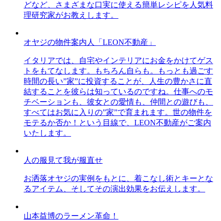
どなど、さまざまな口実に使える簡単レシピを人気料
理研究家がお教えします。
オヤジの物件案内人「LEON不動産」
イタリアでは、自宅やインテリアにお金をかけてゲス
トをもてなします。もちろん自らも。もっとも過ごす
時間の長い”家”に投資することが、人生の豊かさに直
結することを彼らは知っているのですね。仕事へのモ
チベーションも、彼女との愛情も、仲間との遊びも、
すべてはお気に入りの”家”で育まれます。世の物件を
モテるか否か！という目線で、LEON不動産がご案内
いたします。
人の服見て我が服直せ
お洒落オヤジの実例をもとに、着こなし術とキーとな
るアイテム、そしてその演出効果をお伝えします。
山本益博のラーメン革命！