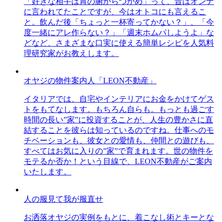
「好きな相手は胃の腑からつかめ」って、昔はオンナ
に言われてたことですが、今はオトコにも言えるこ
と。飲んだ後「ちょっと一杯寄ってかない？」、「今
度一緒にアレ作らない？」「週末ホムパしようよ」な
どなど、さまざまな口実に使える簡単レシピを人気料
理研究家がお教えします。
オヤジの物件案内人「LEON不動産」
イタリアでは、自宅やインテリアにお金をかけてゲス
トをもてなします。もちろん自らも。もっとも過ごす
時間の長い”家”に投資することが、人生の豊かさに直
結することを彼らは知っているのですね。仕事へのモ
チベーションも、彼女との愛情も、仲間との遊びも、
すべてはお気に入りの”家”で育まれます。世の物件を
モテるか否か！という目線で、LEON不動産がご案内
いたします。
人の服見て我が服直せ
お洒落オヤジの実例をもとに、着こなし術とキーとな