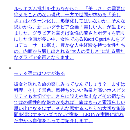
ルッキズム批判を生みながらも、「美しさ」の需要は
絶えることのない現代。一方で世間が求める「美し
さ」はパターン化し、形骸化してはいないか、そんな
思いから、新しいグラビア企画「美しい人」が生まれ
ました。グラビアと言えば女性の若さとボディを売り
にした企画が多い中、女性であるKaori Oguriさんをプ
ロデューサーに据え、豊かな人生経験を持つ女性たち
の、内面から醸し出される“大人の美しさ”に迫る新た
なグラビア企画となります。
モテる宿にはワケがある
彼女と訪れる旅の楽しみってなんでしょう？ まずは
料理、そして景色。気持ちのいい温泉と高いホスピタ
リティも大切です。さらに設えや歴史などその宿なら
ではの個性的な魅力があれば、旅はきっと素晴らしい
思い出になるはず。そんな恋するふたりの大切な旅時
間を演出する“ハズさない”宿を、LEONが実際に訪れ
た中から自信をもってご紹介します。