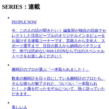
SERIES：連載
PEOPLE NOW
今、この人の話が聞きたい！ 編集部が独自の目線でセ
レクトした注目ピープルのオリジナルインタビューを
お届けする連載コーナーです。芸能人から文化人、ス
ポーツ選手まで、注目の新人から納得のベテランま
で、他では読めないWeb LEONならではのスペシャル
トークをお楽しみください！
腕時計のプロが選ぶ「一本取られました！」
数多の腕時計を日々目にしている腕時計のプロたち。
そんな彼らが魅了された、ついつい「一本取られ
た！」と膝を打ったモデルについて、熱く語っていた
だきます。
美しい人