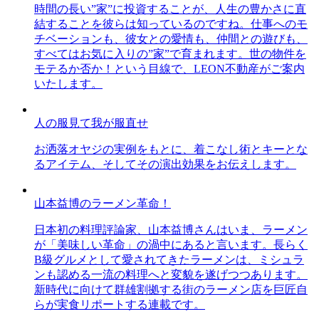
時間の長い”家”に投資することが、人生の豊かさに直
結することを彼らは知っているのですね。仕事へのモ
チベーションも、彼女との愛情も、仲間との遊びも、
すべてはお気に入りの”家”で育まれます。世の物件を
モテるか否か！という目線で、LEON不動産がご案内
いたします。
人の服見て我が服直せ
お洒落オヤジの実例をもとに、着こなし術とキーとな
るアイテム、そしてその演出効果をお伝えします。
山本益博のラーメン革命！
日本初の料理評論家、山本益博さんはいま、ラーメン
が「美味しい革命」の渦中にあると言います。長らく
B級グルメとして愛されてきたラーメンは、ミシュラ
ンも認める一流の料理へと変貌を遂げつつあります。
新時代に向けて群雄割拠する街のラーメン店を巨匠自
らが実食リポートする連載です。