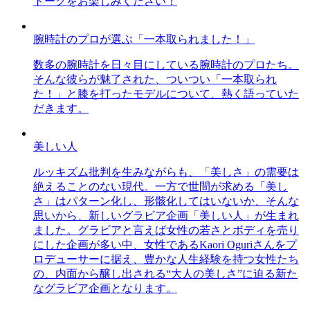
トークをお楽しみください！
腕時計のプロが選ぶ「一本取られました！」
数多の腕時計を日々目にしている腕時計のプロたち。
そんな彼らが魅了された、ついつい「一本取られ
た！」と膝を打ったモデルについて、熱く語っていた
だきます。
美しい人
ルッキズム批判を生みながらも、「美しさ」の需要は
絶えることのない現代。一方で世間が求める「美し
さ」はパターン化し、形骸化してはいないか、そんな
思いから、新しいグラビア企画「美しい人」が生まれ
ました。グラビアと言えば女性の若さとボディを売り
にした企画が多い中、女性であるKaori Oguriさんをプ
ロデューサーに据え、豊かな人生経験を持つ女性たち
の、内面から醸し出される“大人の美しさ”に迫る新た
なグラビア企画となります。