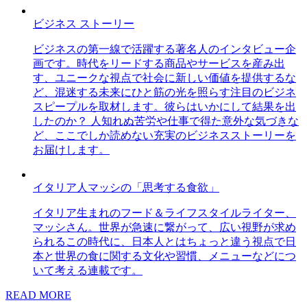
ビジネス ストーリー
ビジネスの第一線で活躍する著名人のインタビュー企
画です。時代をリードする商品やサービスを産み出
す、ユニークな視点で社会に新しい価値を提供するな
ど、混迷する未来にひと筋の光を照らす注目のビジネ
スピープルを取材します。彼らはいかにして結果を出
したのか？ 人知れぬ苦労や仕事で得た意外な気づきな
ど、ここでしか読めない充実のビジネスストーリーを
お届けします。
イタリア人マッシの「思考する食欲」
イタリア生まれのフード＆ライフスタイルライター、
マッシさん。世界が急速に繋がって、広い視野が求め
られるこの時代に、日本人とはちょっと違う視点で日
本と世界の食に関する文化や習慣、メニューなどにつ
いて考える連載です。
READ MORE