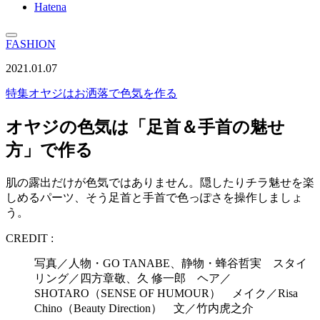
Hatena
FASHION
2021.01.07
特集
オヤジはお洒落で色気を作る
オヤジの色気は「足首＆手首の魅せ
方」で作る
肌の露出だけが色気ではありません。隠したりチラ魅せを楽
しめるパーツ、そう足首と手首で色っぽさを操作しましょ
う。
CREDIT :
写真／人物・GO TANABE、静物・蜂谷哲実 スタイ
リング／四方章敬、久 修一郎 ヘア／
SHOTARO（SENSE OF HUMOUR） メイク／Risa
Chino（Beauty Direction） 文／竹内虎之介