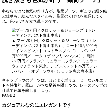
冬ならではな色気の作り方が、足元ブーツ。ギュッと紐を結
ぶ仕草も、結んだスタイルも、足元のくびれを強調してく
れ、色っぽさが立ち薫るのです。
▲ ブーツ9万円／クロケット＆ジョーンズ（トレ
ーディングポスト青山本店）、コート16万8000円
／インスピンクト（ストラスブルゴ）、パンツ6
万6000円／ロータ（ザ ソブリンハウス）、時計
260万円／フランク ミュラー（フランク ミュラー
ウォッチランド東京）、ブレスレット26万円／シ
ンパシー・オブ・ソウル（S.O.S fp 恵比寿本店）
キャップトウのブーツは、ほどよくボリューミーなシルエッ
トも特徴的。露出しがちな足首を隠しつつ、レースアップの
仕草で色気を醸しましょう。
PAGE 2
カジュアルなのにエレガントです