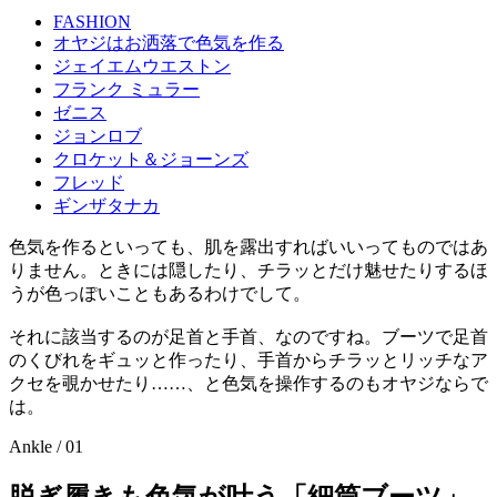
FASHION
オヤジはお洒落で色気を作る
ジェイエムウエストン
フランク ミュラー
ゼニス
ジョンロブ
クロケット＆ジョーンズ
フレッド
ギンザタナカ
色気を作るといっても、肌を露出すればいいってものではあ
りません。ときには隠したり、チラッとだけ魅せたりするほ
うが色っぽいこともあるわけでして。
それに該当するのが足首と手首、なのですね。ブーツで足首
のくびれをギュッと作ったり、手首からチラッとリッチなア
クセを覗かせたり……、と色気を操作するのもオヤジならで
は。
Ankle / 01
脱ぎ履きも色気が叶う「細筒ブーツ」