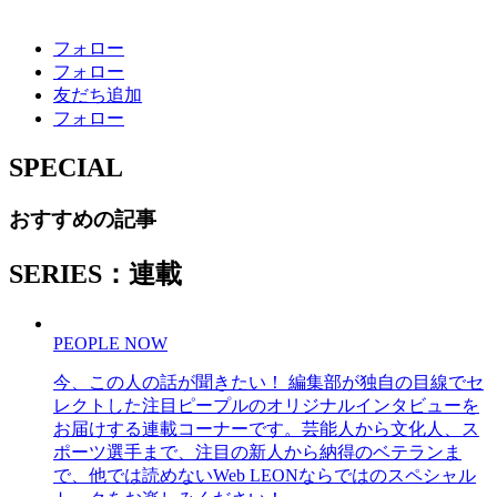
フォロー
フォロー
友だち追加
フォロー
SPECIAL
おすすめの記事
SERIES：連載
PEOPLE NOW
今、この人の話が聞きたい！ 編集部が独自の目線でセ
レクトした注目ピープルのオリジナルインタビューを
お届けする連載コーナーです。芸能人から文化人、ス
ポーツ選手まで、注目の新人から納得のベテランま
で、他では読めないWeb LEONならではのスペシャル