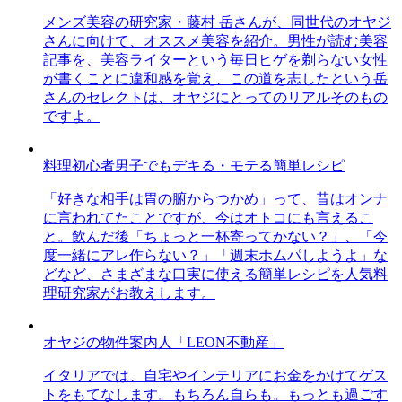
メンズ美容の研究家・藤村 岳さんが、同世代のオヤジ
さんに向けて、オススメ美容を紹介。男性が読む美容
記事を、美容ライターという毎日ヒゲを剃らない女性
が書くことに違和感を覚え、この道を志したという岳
さんのセレクトは、オヤジにとってのリアルそのもの
ですよ。
料理初心者男子でもデキる・モテる簡単レシピ
「好きな相手は胃の腑からつかめ」って、昔はオンナ
に言われてたことですが、今はオトコにも言えるこ
と。飲んだ後「ちょっと一杯寄ってかない？」、「今
度一緒にアレ作らない？」「週末ホムパしようよ」な
どなど、さまざまな口実に使える簡単レシピを人気料
理研究家がお教えします。
オヤジの物件案内人「LEON不動産」
イタリアでは、自宅やインテリアにお金をかけてゲス
トをもてなします。もちろん自らも。もっとも過ごす