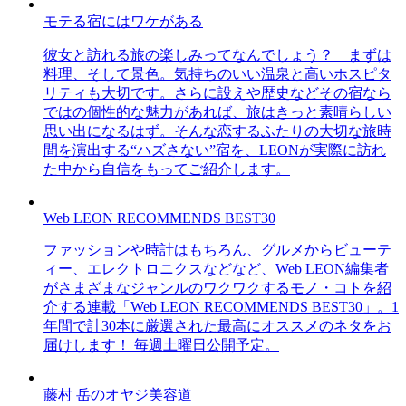
モテる宿にはワケがある
彼女と訪れる旅の楽しみってなんでしょう？ まずは
料理、そして景色。気持ちのいい温泉と高いホスピタ
リティも大切です。さらに設えや歴史などその宿なら
ではの個性的な魅力があれば、旅はきっと素晴らしい
思い出になるはず。そんな恋するふたりの大切な旅時
間を演出する“ハズさない”宿を、LEONが実際に訪れ
た中から自信をもってご紹介します。
Web LEON RECOMMENDS BEST30
ファッションや時計はもちろん、グルメからビューテ
ィー、エレクトロニクスなどなど、Web LEON編集者
がさまざまなジャンルのワクワクするモノ・コトを紹
介する連載「Web LEON RECOMMENDS BEST30」。1
年間で計30本に厳選された最高にオススメのネタをお
届けします！ 毎週土曜日公開予定。
藤村 岳のオヤジ美容道