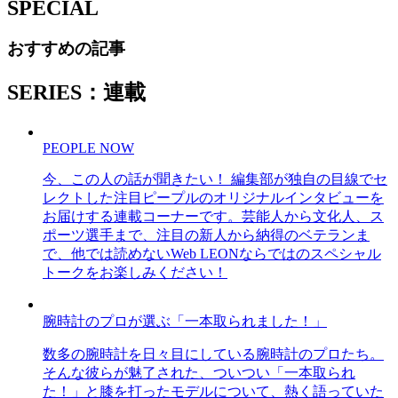
SPECIAL
おすすめの記事
SERIES：連載
PEOPLE NOW
今、この人の話が聞きたい！ 編集部が独自の目線でセ
レクトした注目ピープルのオリジナルインタビューを
お届けする連載コーナーです。芸能人から文化人、ス
ポーツ選手まで、注目の新人から納得のベテランま
で、他では読めないWeb LEONならではのスペシャル
トークをお楽しみください！
腕時計のプロが選ぶ「一本取られました！」
数多の腕時計を日々目にしている腕時計のプロたち。
そんな彼らが魅了された、ついつい「一本取られ
た！」と膝を打ったモデルについて、熱く語っていた