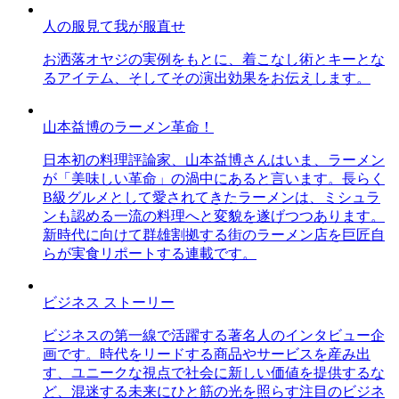
人の服見て我が服直せ
お洒落オヤジの実例をもとに、着こなし術とキーとな
るアイテム、そしてその演出効果をお伝えします。
山本益博のラーメン革命！
日本初の料理評論家、山本益博さんはいま、ラーメン
が「美味しい革命」の渦中にあると言います。長らく
B級グルメとして愛されてきたラーメンは、ミシュラ
ンも認める一流の料理へと変貌を遂げつつあります。
新時代に向けて群雄割拠する街のラーメン店を巨匠自
らが実食リポートする連載です。
ビジネス ストーリー
ビジネスの第一線で活躍する著名人のインタビュー企
画です。時代をリードする商品やサービスを産み出
す、ユニークな視点で社会に新しい価値を提供するな
ど、混迷する未来にひと筋の光を照らす注目のビジネ