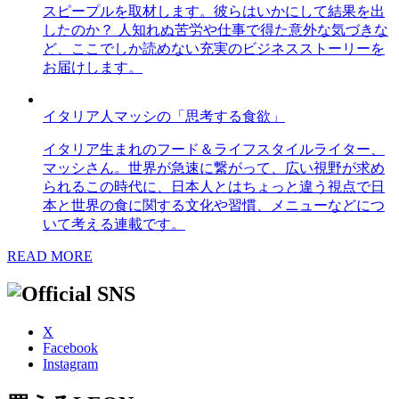
スピープルを取材します。彼らはいかにして結果を出
したのか？ 人知れぬ苦労や仕事で得た意外な気づきな
ど、ここでしか読めない充実のビジネスストーリーを
お届けします。
イタリア人マッシの「思考する食欲」
イタリア生まれのフード＆ライフスタイルライター、
マッシさん。世界が急速に繋がって、広い視野が求め
られるこの時代に、日本人とはちょっと違う視点で日
本と世界の食に関する文化や習慣、メニューなどにつ
いて考える連載です。
READ MORE
X
Facebook
Instagram