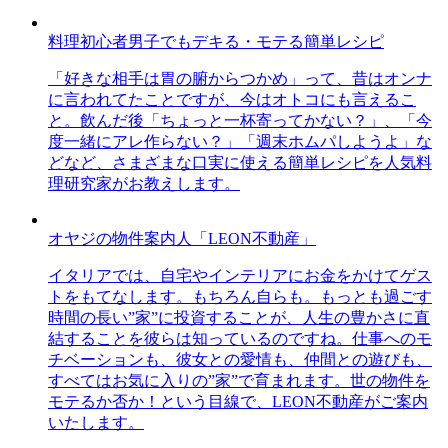
料理初心者男子でもデキる・モテる簡単レシピ
「好きな相手は胃の腑からつかめ」って、昔はオンナ
に言われてたことですが、今はオトコにも言えるこ
と。飲んだ後「ちょっと一杯寄ってかない？」、「今
度一緒にアレ作らない？」「週末ホムパしようよ」な
どなど、さまざまな口実に使える簡単レシピを人気料
理研究家がお教えします。
オヤジの物件案内人「LEON不動産」
イタリアでは、自宅やインテリアにお金をかけてゲス
トをもてなします。もちろん自らも。もっとも過ごす
時間の長い”家”に投資することが、人生の豊かさに直
結することを彼らは知っているのですね。仕事へのモ
チベーションも、彼女との愛情も、仲間との遊びも、
すべてはお気に入りの”家”で育まれます。世の物件を
モテるか否か！という目線で、LEON不動産がご案内
いたします。