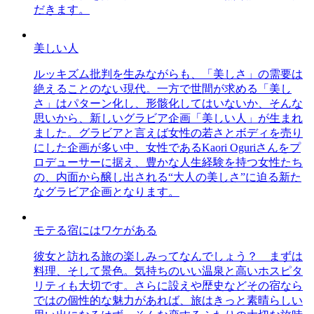
だきます。
美しい人
ルッキズム批判を生みながらも、「美しさ」の需要は
絶えることのない現代。一方で世間が求める「美し
さ」はパターン化し、形骸化してはいないか、そんな
思いから、新しいグラビア企画「美しい人」が生まれ
ました。グラビアと言えば女性の若さとボディを売り
にした企画が多い中、女性であるKaori Oguriさんをプ
ロデューサーに据え、豊かな人生経験を持つ女性たち
の、内面から醸し出される“大人の美しさ”に迫る新た
なグラビア企画となります。
モテる宿にはワケがある
彼女と訪れる旅の楽しみってなんでしょう？ まずは
料理、そして景色。気持ちのいい温泉と高いホスピタ
リティも大切です。さらに設えや歴史などその宿なら
ではの個性的な魅力があれば、旅はきっと素晴らしい