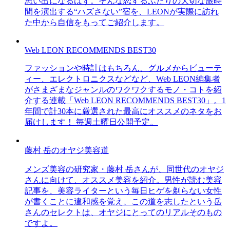
思い出になるはず。そんな恋するふたりの大切な旅時
間を演出する“ハズさない”宿を、LEONが実際に訪れ
た中から自信をもってご紹介します。
Web LEON RECOMMENDS BEST30
ファッションや時計はもちろん、グルメからビューテ
ィー、エレクトロニクスなどなど、Web LEON編集者
がさまざまなジャンルのワクワクするモノ・コトを紹
介する連載「Web LEON RECOMMENDS BEST30」。1
年間で計30本に厳選された最高にオススメのネタをお
届けします！ 毎週土曜日公開予定。
藤村 岳のオヤジ美容道
メンズ美容の研究家・藤村 岳さんが、同世代のオヤジ
さんに向けて、オススメ美容を紹介。男性が読む美容
記事を、美容ライターという毎日ヒゲを剃らない女性
が書くことに違和感を覚え、この道を志したという岳
さんのセレクトは、オヤジにとってのリアルそのもの
ですよ。