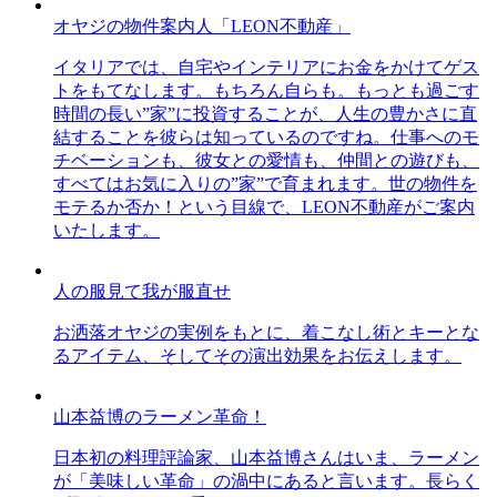
オヤジの物件案内人「LEON不動産」
イタリアでは、自宅やインテリアにお金をかけてゲス
トをもてなします。もちろん自らも。もっとも過ごす
時間の長い”家”に投資することが、人生の豊かさに直
結することを彼らは知っているのですね。仕事へのモ
チベーションも、彼女との愛情も、仲間との遊びも、
すべてはお気に入りの”家”で育まれます。世の物件を
モテるか否か！という目線で、LEON不動産がご案内
いたします。
人の服見て我が服直せ
お洒落オヤジの実例をもとに、着こなし術とキーとな
るアイテム、そしてその演出効果をお伝えします。
山本益博のラーメン革命！
日本初の料理評論家、山本益博さんはいま、ラーメン
が「美味しい革命」の渦中にあると言います。長らく