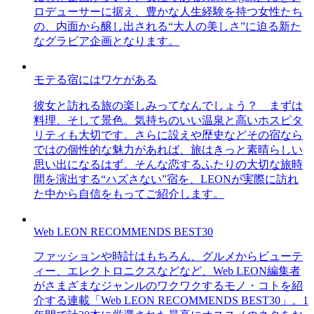
ロデューサーに据え、豊かな人生経験を持つ女性たち
の、内面から醸し出される“大人の美しさ”に迫る新た
なグラビア企画となります。
モテる宿にはワケがある
彼女と訪れる旅の楽しみってなんでしょう？ まずは
料理、そして景色。気持ちのいい温泉と高いホスピタ
リティも大切です。さらに設えや歴史などその宿なら
ではの個性的な魅力があれば、旅はきっと素晴らしい
思い出になるはず。そんな恋するふたりの大切な旅時
間を演出する“ハズさない”宿を、LEONが実際に訪れ
た中から自信をもってご紹介します。
Web LEON RECOMMENDS BEST30
ファッションや時計はもちろん、グルメからビューテ
ィー、エレクトロニクスなどなど、Web LEON編集者
がさまざまなジャンルのワクワクするモノ・コトを紹
介する連載「Web LEON RECOMMENDS BEST30」。1