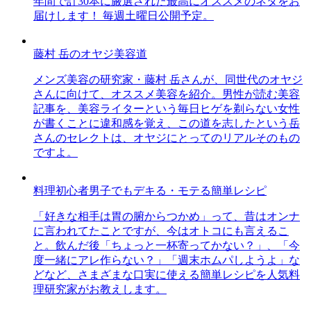
年間で計30本に厳選された最高にオススメのネタをお
届けします！ 毎週土曜日公開予定。
藤村 岳のオヤジ美容道
メンズ美容の研究家・藤村 岳さんが、同世代のオヤジ
さんに向けて、オススメ美容を紹介。男性が読む美容
記事を、美容ライターという毎日ヒゲを剃らない女性
が書くことに違和感を覚え、この道を志したという岳
さんのセレクトは、オヤジにとってのリアルそのもの
ですよ。
料理初心者男子でもデキる・モテる簡単レシピ
「好きな相手は胃の腑からつかめ」って、昔はオンナ
に言われてたことですが、今はオトコにも言えるこ
と。飲んだ後「ちょっと一杯寄ってかない？」、「今
度一緒にアレ作らない？」「週末ホムパしようよ」な
どなど、さまざまな口実に使える簡単レシピを人気料
理研究家がお教えします。