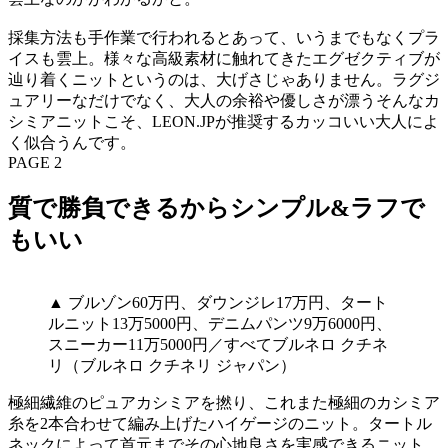
採集方法も手作業で行われるとあって、いうまでもなくプラ
イスも雲上。様々な高級素材に触れてきたエグゼクティブが
辿り着くニットというのは、大げさじゃありません。ラグジ
ュアリーなだけでなく、大人の余裕や優しさが漂うそんなカ
シミアニットこそ、LEON.JPが推奨するカッコいい大人によ
く似合うんです。
PAGE 2
質で勝負できるからシンプル&ラフで
もいい
▲ ブルゾン60万円、ダウンジレ17万円、タート
ルニット13万5000円、デニムパンツ9万6000円、
スニーカー11万5000円／すべてブルネロ クチネ
リ（ブルネロ クチネリ ジャパン）
極細繊維のピュアカシミアを撚り、これまた極細のカシミア
糸を2本合わせて編み上げたハイゲージのニット。タートル
ネックによって首元までその心地良さを実感できるニット