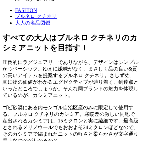
FASHION
ブルネロ クチネリ
大人の名品図鑑
すべての大人はブルネロ クチネリのカ
シミアニットを目指す！
圧倒的にラグジュアリーでありながら、デザインはシンプル
かつベーシック。ゆえに嫌味がなく、まさしく品の良い&質
の高いアイテムを提案するブルネロ クチネリ。さしずめ、
真に物の価値がわかるエグゼクティブが辿り着く、到達点と
いったところでしょうか。そんな同ブランドの魅力を体現し
ているのが、カシミアニット。
ゴビ砂漠にある内モンゴル自治区産のみに限定して使用す
る、ブルネロ クチネリのカシミア。寒暖差の激しい同地で
産出されるカシミアは、15ミクロンと実に繊細です。最高級
とされるメリノウールでもおおよそ24ミクロンほどなので、
そのカシミアで編まれたニットの軽さと柔らかさが文字通り
雲上なのかがわかるかと。