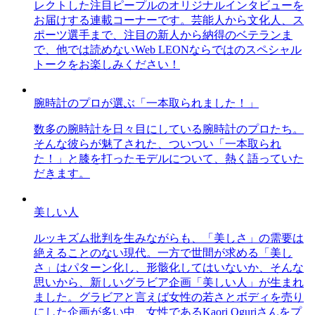
レクトした注目ピープルのオリジナルインタビューを
お届けする連載コーナーです。芸能人から文化人、ス
ポーツ選手まで、注目の新人から納得のベテランま
で、他では読めないWeb LEONならではのスペシャル
トークをお楽しみください！
腕時計のプロが選ぶ「一本取られました！」
数多の腕時計を日々目にしている腕時計のプロたち。
そんな彼らが魅了された、ついつい「一本取られ
た！」と膝を打ったモデルについて、熱く語っていた
だきます。
美しい人
ルッキズム批判を生みながらも、「美しさ」の需要は
絶えることのない現代。一方で世間が求める「美し
さ」はパターン化し、形骸化してはいないか、そんな
思いから、新しいグラビア企画「美しい人」が生まれ
ました。グラビアと言えば女性の若さとボディを売り
にした企画が多い中、女性であるKaori Oguriさんをプ