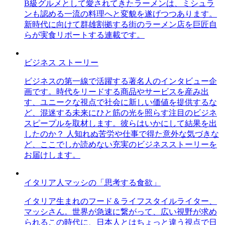
B級グルメとして愛されてきたラーメンは、ミシュラ
ンも認める一流の料理へと変貌を遂げつつあります。
新時代に向けて群雄割拠する街のラーメン店を巨匠自
らが実食リポートする連載です。
ビジネス ストーリー
ビジネスの第一線で活躍する著名人のインタビュー企
画です。時代をリードする商品やサービスを産み出
す、ユニークな視点で社会に新しい価値を提供するな
ど、混迷する未来にひと筋の光を照らす注目のビジネ
スピープルを取材します。彼らはいかにして結果を出
したのか？ 人知れぬ苦労や仕事で得た意外な気づきな
ど、ここでしか読めない充実のビジネスストーリーを
お届けします。
イタリア人マッシの「思考する食欲」
イタリア生まれのフード＆ライフスタイルライター、
マッシさん。世界が急速に繋がって、広い視野が求め
られるこの時代に、日本人とはちょっと違う視点で日