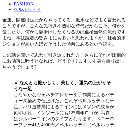
FASHION
ベルルッティ
金運、開運は足元からやってくる。風水などでよく言われる
ことですが、こんな先行き不透明な時代だからこそ、何かを
信じたり、何かに願掛けしたくなるのは至極当然の流れです
よね。本誌読者の皆さまにも多いと思われますが、社会的ポ
ジションが高い人ほどそうした傾向にあるという説も。
この話を聞いて思わず引き込まれた方、さらにそれが圧倒的
にお洒落に叶うとなれば、どうです? ますます身を乗り出し
ちゃうでしょう?
▲ なんとも艶かしく、美しく、運気の上がりそ
うな一足
しなやかなヴェネチアレザーを手作業によるパテ
ィーヌ染めで仕上げた、これぞベルルッティな一
足。パリ造幣局によるコインにはメゾンの紋章が
刻印され、インソールにも125周年ロゴが! 写真
はシルバーコインのタイプとなります。ペニーロ
ーファー41万4000円／ベルルッティ（ベルルッテ