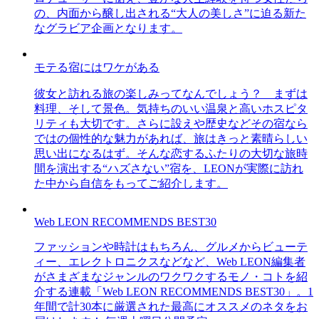
の、内面から醸し出される“大人の美しさ”に迫る新た
なグラビア企画となります。
モテる宿にはワケがある
彼女と訪れる旅の楽しみってなんでしょう？ まずは
料理、そして景色。気持ちのいい温泉と高いホスピタ
リティも大切です。さらに設えや歴史などその宿なら
ではの個性的な魅力があれば、旅はきっと素晴らしい
思い出になるはず。そんな恋するふたりの大切な旅時
間を演出する“ハズさない”宿を、LEONが実際に訪れ
た中から自信をもってご紹介します。
Web LEON RECOMMENDS BEST30
ファッションや時計はもちろん、グルメからビューテ
ィー、エレクトロニクスなどなど、Web LEON編集者
がさまざまなジャンルのワクワクするモノ・コトを紹
介する連載「Web LEON RECOMMENDS BEST30」。1
年間で計30本に厳選された最高にオススメのネタをお