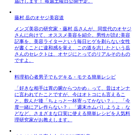
届けします！ 毎週土曜日公開予定。
藤村 岳のオヤジ美容道
メンズ美容の研究家・藤村 岳さんが、同世代のオヤジ
さんに向けて、オススメ美容を紹介。男性が読む美容
記事を、美容ライターという毎日ヒゲを剃らない女性
が書くことに違和感を覚え、この道を志したという岳
さんのセレクトは、オヤジにとってのリアルそのもの
ですよ。
料理初心者男子でもデキる・モテる簡単レシピ
「好きな相手は胃の腑からつかめ」って、昔はオンナ
に言われてたことですが、今はオトコにも言えるこ
と。飲んだ後「ちょっと一杯寄ってかない？」、「今
度一緒にアレ作らない？」「週末ホムパしようよ」な
どなど、さまざまな口実に使える簡単レシピを人気料
理研究家がお教えします。