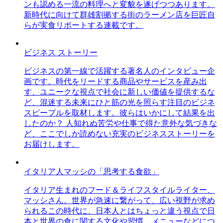
ンも認める一流の料理へと変貌を遂げつつあります。
新時代に向けて群雄割拠する街のラーメン店を巨匠自
らが実食リポートする連載です。
ビジネス ストーリー
ビジネスの第一線で活躍する著名人のインタビュー企
画です。時代をリードする商品やサービスを産み出
す、ユニークな視点で社会に新しい価値を提供するな
ど、混迷する未来にひと筋の光を照らす注目のビジネ
スピープルを取材します。彼らはいかにして結果を出
したのか？ 人知れぬ苦労や仕事で得た意外な気づきな
ど、ここでしか読めない充実のビジネスストーリーを
お届けします。
イタリア人マッシの「思考する食欲」
イタリア生まれのフード＆ライフスタイルライター、
マッシさん。世界が急速に繋がって、広い視野が求め
られるこの時代に、日本人とはちょっと違う視点で日
本と世界の食に関する文化や習慣、メニューなどにつ