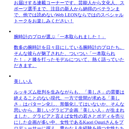
お届けする連載コーナーです。芸能人から文化人、ス
ポーツ選手まで、注目の新人から納得のベテランま
で、他では読めないWeb LEONならではのスペシャル
トークをお楽しみください！
腕時計のプロが選ぶ「一本取られました！」
数多の腕時計を日々目にしている腕時計のプロたち。
そんな彼らが魅了された、ついつい「一本取られ
た！」と膝を打ったモデルについて、熱く語っていた
だきます。
美しい人
ルッキズム批判を生みながらも、「美しさ」の需要は
絶えることのない現代。一方で世間が求める「美し
さ」はパターン化し、形骸化してはいないか、そんな
思いから、新しいグラビア企画「美しい人」が生まれ
ました。グラビアと言えば女性の若さとボディを売り
にした企画が多い中、女性であるKaori Oguriさんをプ
ロデューサーに据え、豊かな人生経験を持つ女性たち