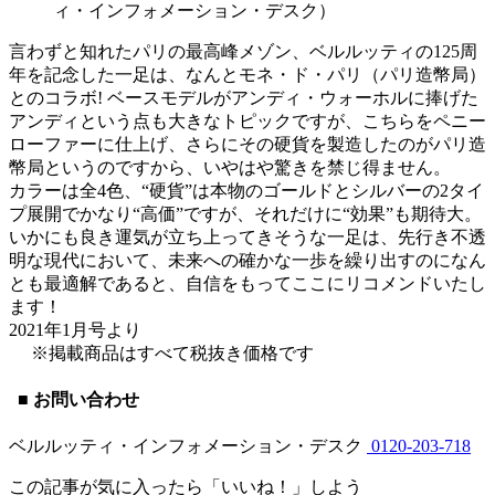
ィ・インフォメーション・デスク）
言わずと知れたパリの最高峰メゾン、ベルルッティの125周
年を記念した一足は、なんとモネ・ド・パリ（パリ造幣局）
とのコラボ! ベースモデルがアンディ・ウォーホルに捧げた
アンディという点も大きなトピックですが、こちらをペニー
ローファーに仕上げ、さらにその硬貨を製造したのがパリ造
幣局というのですから、いやはや驚きを禁じ得ません。
カラーは全4色、“硬貨”は本物のゴールドとシルバーの2タイ
プ展開でかなり“高価”ですが、それだけに“効果”も期待大。
いかにも良き運気が立ち上ってきそうな一足は、先行き不透
明な現代において、未来への確かな一歩を繰り出すのになん
とも最適解であると、自信をもってここにリコメンドいたし
ます！
2021年1月号より
※掲載商品はすべて税抜き価格です
■ お問い合わせ
ベルルッティ・インフォメーション・デスク
0120-203-718
この記事が気に入ったら「いいね！」しよう