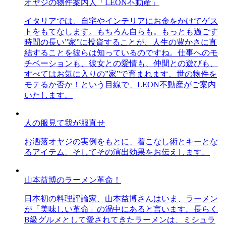
オヤジの物件案内人「LEON不動産」
イタリアでは、自宅やインテリアにお金をかけてゲス
トをもてなします。もちろん自らも。もっとも過ごす
時間の長い”家”に投資することが、人生の豊かさに直
結することを彼らは知っているのですね。仕事へのモ
チベーションも、彼女との愛情も、仲間との遊びも、
すべてはお気に入りの”家”で育まれます。世の物件を
モテるか否か！という目線で、LEON不動産がご案内
いたします。
人の服見て我が服直せ
お洒落オヤジの実例をもとに、着こなし術とキーとな
るアイテム、そしてその演出効果をお伝えします。
山本益博のラーメン革命！
日本初の料理評論家、山本益博さんはいま、ラーメン
が「美味しい革命」の渦中にあると言います。長らく
B級グルメとして愛されてきたラーメンは、ミシュラ