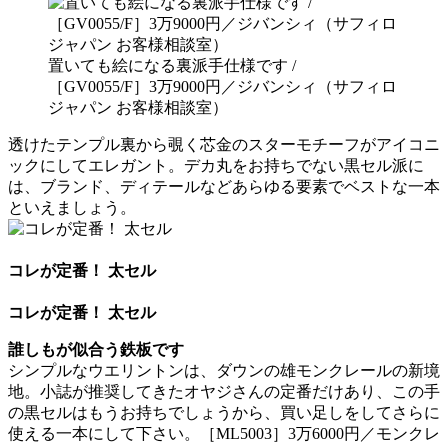
置いても絵になる裏派手仕様です /
［GV0055/F］3万9000円／ジバンシィ（サフィロ
ジャパン お客様相談室）
透けたテンプル裏から覗く芯金のスターモチーフがアイコニ
ックにしてエレガント。デカ丸をお持ちでない黒セル派に
は、ブランド、ディテールなどあらゆる要素でベストな一本
といえましょう。
コレが定番！ 太セル
コレが定番！ 太セル
誰しもが似合う鉄板です
シンプルなウエリントンは、ダウンの雄モンクレールの新境
地。小誌が推奨してきたオヤジさんの定番だけあり、この手
の黒セルはもうお持ちでしょうから、買い足しをしてさらに
使える一本にして下さい。［ML5003］3万6000円／モンクレ