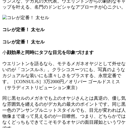
ランスな、デカ丸の大代表。ウエリントンからの劇的なギャ
ップを叶える、名門のドンピシャなアプローチが心ニクい。
コレが定番！ 太セル
コレが定番！ 太セル
小
顔効果と同時にタフな目元を印象づけます
ウエリントンを語るなら、モテるメガネオヤジとして外せな
いのが「コンスル-S」。クラシコスーツにも、写真のような
カジュアルな装いにも凛々しさをプラスする、永世定番で
す。［CONSUL-S］3万2000円／オリバー ゴールドスミス
（サラディストリビューション東京）
同じ黒セルのメガネでも上のオヤジさんとは真逆の、優し気
な雰囲気を纏えるのがデカ丸の最大のポイントです。同じ黒
一色のアンサンブルニットスタイルでも、目元が変われば人
物像まで違って見えるのが一目瞭然。つまり、どちらかでは
なくどっちもできてこそモテるオヤジの面目躍如というワケ