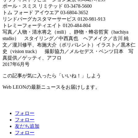
ポール・スミス リミテッド 03-3478-5600
トム フォード アイウエア 03-6804-3652
リンドバーグカスタマーサービス 0120-981-913
トレミーフォーティエイト 0120-484-804
写真／人物・清水将之（mili）、静物・蜂谷哲実（hachiya
studio） スタイリング／中西真也 ヘアメイク／古川 純
文／瀧川修平、布施大介（ポリバレント）イラスト／黒木仁
史（vision track） 撮影協力／メルセデス・ベンツ日本 写
真提供／ゲッティ、アフロ
2017年6月号
この記事が気に入ったら「いいね！」しよう
Web LEONの最新ニュースをお届けします。
フォロー
フォロー
友だち追加
フォロー