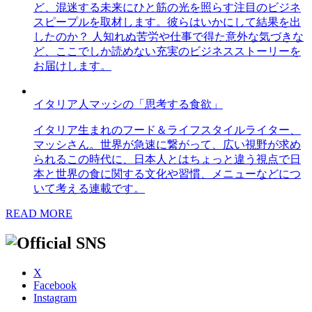
ど、混迷する未来にひと筋の光を照らす注目のビジネ
スピープルを取材します。彼らはいかにして結果を出
したのか？ 人知れぬ苦労や仕事で得た意外な気づきな
ど、ここでしか読めない充実のビジネスストーリーを
お届けします。
イタリア人マッシの「思考する食欲」
イタリア生まれのフード＆ライフスタイルライター、
マッシさん。世界が急速に繋がって、広い視野が求め
られるこの時代に、日本人とはちょっと違う視点で日
本と世界の食に関する文化や習慣、メニューなどにつ
いて考える連載です。
READ MORE
X
Facebook
Instagram