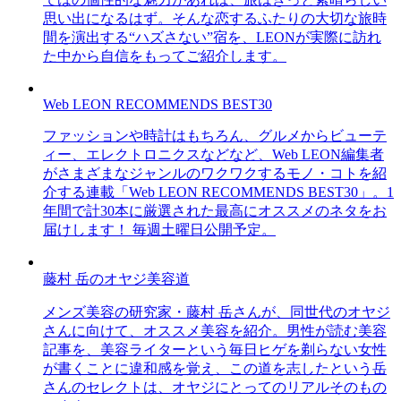
思い出になるはず。そんな恋するふたりの大切な旅時
間を演出する“ハズさない”宿を、LEONが実際に訪れ
た中から自信をもってご紹介します。
Web LEON RECOMMENDS BEST30
ファッションや時計はもちろん、グルメからビューテ
ィー、エレクトロニクスなどなど、Web LEON編集者
がさまざまなジャンルのワクワクするモノ・コトを紹
介する連載「Web LEON RECOMMENDS BEST30」。1
年間で計30本に厳選された最高にオススメのネタをお
届けします！ 毎週土曜日公開予定。
藤村 岳のオヤジ美容道
メンズ美容の研究家・藤村 岳さんが、同世代のオヤジ
さんに向けて、オススメ美容を紹介。男性が読む美容
記事を、美容ライターという毎日ヒゲを剃らない女性
が書くことに違和感を覚え、この道を志したという岳
さんのセレクトは、オヤジにとってのリアルそのもの