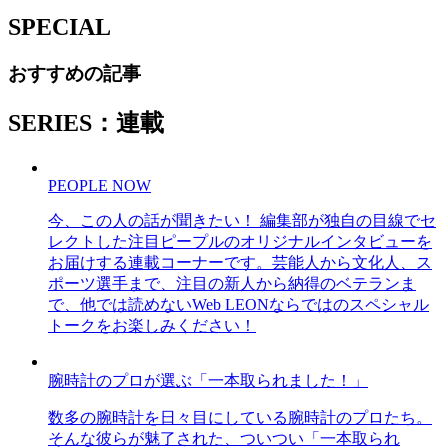
SPECIAL
おすすめの記事
SERIES：連載
PEOPLE NOW
今、この人の話が聞きたい！ 編集部が独自の目線でセ
レクトした注目ピープルのオリジナルインタビューを
お届けする連載コーナーです。芸能人から文化人、ス
ポーツ選手まで、注目の新人から納得のベテランま
で、他では読めないWeb LEONならではのスペシャル
トークをお楽しみください！
腕時計のプロが選ぶ「一本取られました！」
数多の腕時計を日々目にしている腕時計のプロたち。
そんな彼らが魅了された、ついつい「一本取られ