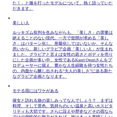
た！」と膝を打ったモデルについて、熱く語っていた
だきます。
美しい人
ルッキズム批判を生みながらも、「美しさ」の需要は
絶えることのない現代。一方で世間が求める「美し
さ」はパターン化し、形骸化してはいないか、そんな
思いから、新しいグラビア企画「美しい人」が生まれ
ました。グラビアと言えば女性の若さとボディを売り
にした企画が多い中、女性であるKaori Oguriさんをプ
ロデューサーに据え、豊かな人生経験を持つ女性たち
の、内面から醸し出される“大人の美しさ”に迫る新た
なグラビア企画となります。
モテる宿にはワケがある
彼女と訪れる旅の楽しみってなんでしょう？ まずは
料理、そして景色。気持ちのいい温泉と高いホスピタ
リティも大切です。さらに設えや歴史などその宿なら
ではの個性的な魅力があれば、旅はきっと素晴らしい