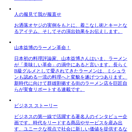
人の服見て我が服直せ
お洒落オヤジの実例をもとに、着こなし術とキーとな
るアイテム、そしてその演出効果をお伝えします。
山本益博のラーメン革命！
日本初の料理評論家、山本益博さんはいま、ラーメン
が「美味しい革命」の渦中にあると言います。長らく
B級グルメとして愛されてきたラーメンは、ミシュラ
ンも認める一流の料理へと変貌を遂げつつあります。
新時代に向けて群雄割拠する街のラーメン店を巨匠自
らが実食リポートする連載です。
ビジネス ストーリー
ビジネスの第一線で活躍する著名人のインタビュー企
画です。時代をリードする商品やサービスを産み出
す、ユニークな視点で社会に新しい価値を提供するな