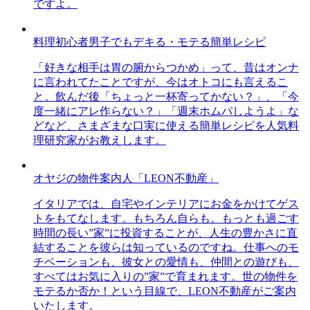
ですよ。
料理初心者男子でもデキる・モテる簡単レシピ
「好きな相手は胃の腑からつかめ」って、昔はオンナ
に言われてたことですが、今はオトコにも言えるこ
と。飲んだ後「ちょっと一杯寄ってかない？」、「今
度一緒にアレ作らない？」「週末ホムパしようよ」な
どなど、さまざまな口実に使える簡単レシピを人気料
理研究家がお教えします。
オヤジの物件案内人「LEON不動産」
イタリアでは、自宅やインテリアにお金をかけてゲス
トをもてなします。もちろん自らも。もっとも過ごす
時間の長い”家”に投資することが、人生の豊かさに直
結することを彼らは知っているのですね。仕事へのモ
チベーションも、彼女との愛情も、仲間との遊びも、
すべてはお気に入りの”家”で育まれます。世の物件を
モテるか否か！という目線で、LEON不動産がご案内
いたします。