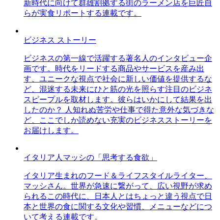
新時代に向けて群雄割拠する街のラーメン店を巨匠自
らが実食リポートする連載です。
ビジネス ストーリー
ビジネスの第一線で活躍する著名人のインタビュー企
画です。時代をリードする商品やサービスを産み出
す、ユニークな視点で社会に新しい価値を提供するな
ど、混迷する未来にひと筋の光を照らす注目のビジネ
スピープルを取材します。彼らはいかにして結果を出
したのか？ 人知れぬ苦労や仕事で得た意外な気づきな
ど、ここでしか読めない充実のビジネスストーリーを
お届けします。
イタリア人マッシの「思考する食欲」
イタリア生まれのフード＆ライフスタイルライター、
マッシさん。世界が急速に繋がって、広い視野が求め
られるこの時代に、日本人とはちょっと違う視点で日
本と世界の食に関する文化や習慣、メニューなどにつ
いて考える連載です。