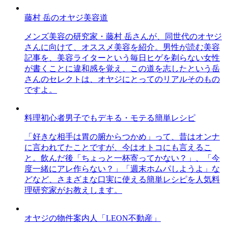
藤村 岳のオヤジ美容道
メンズ美容の研究家・藤村 岳さんが、同世代のオヤジ
さんに向けて、オススメ美容を紹介。男性が読む美容
記事を、美容ライターという毎日ヒゲを剃らない女性
が書くことに違和感を覚え、この道を志したという岳
さんのセレクトは、オヤジにとってのリアルそのもの
ですよ。
料理初心者男子でもデキる・モテる簡単レシピ
「好きな相手は胃の腑からつかめ」って、昔はオンナ
に言われてたことですが、今はオトコにも言えるこ
と。飲んだ後「ちょっと一杯寄ってかない？」、「今
度一緒にアレ作らない？」「週末ホムパしようよ」な
どなど、さまざまな口実に使える簡単レシピを人気料
理研究家がお教えします。
オヤジの物件案内人「LEON不動産」