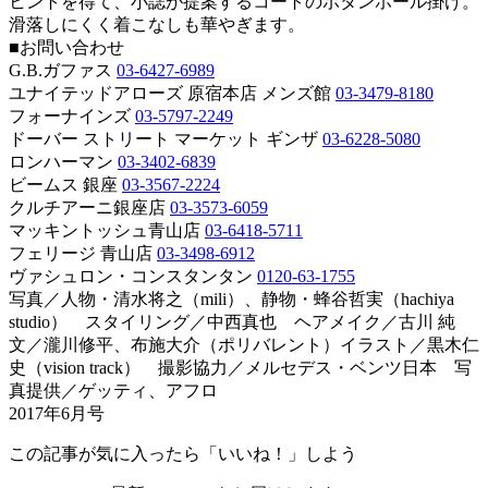
ヒントを得て、小誌が提案するコートのボタンホール掛け。
滑落しにくく着こなしも華やぎます。
■お問い合わせ
G.B.ガファス
03-6427-6989
ユナイテッドアローズ 原宿本店 メンズ館
03-3479-8180
フォーナインズ
03-5797-2249
ドーバー ストリート マーケット ギンザ
03-6228-5080
ロンハーマン
03-3402-6839
ビームス 銀座
03-3567-2224
クルチアーニ銀座店
03-3573-6059
マッキントッシュ青山店
03-6418-5711
フェリージ 青山店
03-3498-6912
ヴァシュロン・コンスタンタン
0120-63-1755
写真／人物・清水将之（mili）、静物・蜂谷哲実（hachiya
studio） スタイリング／中西真也 ヘアメイク／古川 純
文／瀧川修平、布施大介（ポリバレント）イラスト／黒木仁
史（vision track） 撮影協力／メルセデス・ベンツ日本 写
真提供／ゲッティ、アフロ
2017年6月号
この記事が気に入ったら「いいね！」しよう