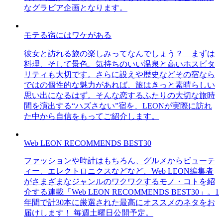
なグラビア企画となります。
モテる宿にはワケがある
彼女と訪れる旅の楽しみってなんでしょう？ まずは
料理、そして景色。気持ちのいい温泉と高いホスピタ
リティも大切です。さらに設えや歴史などその宿なら
ではの個性的な魅力があれば、旅はきっと素晴らしい
思い出になるはず。そんな恋するふたりの大切な旅時
間を演出する“ハズさない”宿を、LEONが実際に訪れ
た中から自信をもってご紹介します。
Web LEON RECOMMENDS BEST30
ファッションや時計はもちろん、グルメからビューテ
ィー、エレクトロニクスなどなど、Web LEON編集者
がさまざまなジャンルのワクワクするモノ・コトを紹
介する連載「Web LEON RECOMMENDS BEST30」。1
年間で計30本に厳選された最高にオススメのネタをお
届けします！ 毎週土曜日公開予定。