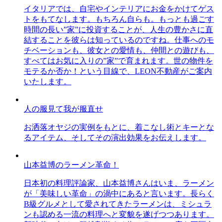
イタリアでは、自宅やインテリアにお金をかけてゲス
トをもてなします。もちろん自らも。もっとも過ごす
時間の長い”家”に投資することが、人生の豊かさに直
結することを彼らは知っているのですね。仕事へのモ
チベーションも、彼女との愛情も、仲間との遊びも、
すべてはお気に入りの”家”で育まれます。世の物件を
モテるか否か！という目線で、LEON不動産がご案内
いたします。
人の服見て我が服直せ
お洒落オヤジの実例をもとに、着こなし術とキーとな
るアイテム、そしてその演出効果をお伝えします。
山本益博のラーメン革命！
日本初の料理評論家、山本益博さんはいま、ラーメン
が「美味しい革命」の渦中にあると言います。長らく
B級グルメとして愛されてきたラーメンは、ミシュラ
ンも認める一流の料理へと変貌を遂げつつあります。