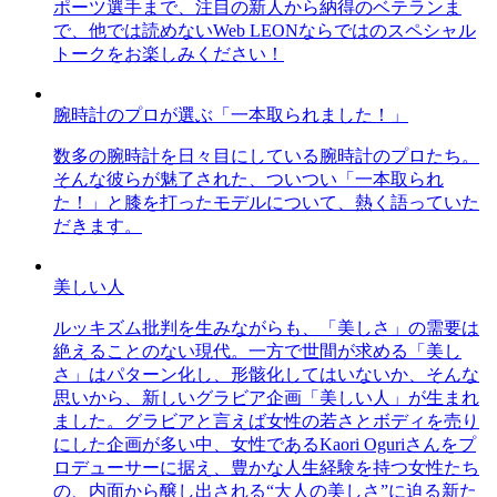
ポーツ選手まで、注目の新人から納得のベテランま
で、他では読めないWeb LEONならではのスペシャル
トークをお楽しみください！
腕時計のプロが選ぶ「一本取られました！」
数多の腕時計を日々目にしている腕時計のプロたち。
そんな彼らが魅了された、ついつい「一本取られ
た！」と膝を打ったモデルについて、熱く語っていた
だきます。
美しい人
ルッキズム批判を生みながらも、「美しさ」の需要は
絶えることのない現代。一方で世間が求める「美し
さ」はパターン化し、形骸化してはいないか、そんな
思いから、新しいグラビア企画「美しい人」が生まれ
ました。グラビアと言えば女性の若さとボディを売り
にした企画が多い中、女性であるKaori Oguriさんをプ
ロデューサーに据え、豊かな人生経験を持つ女性たち
の、内面から醸し出される“大人の美しさ”に迫る新た