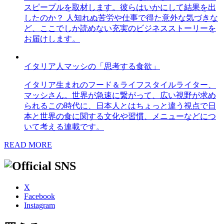
スピープルを取材します。彼らはいかにして結果を出
したのか？ 人知れぬ苦労や仕事で得た意外な気づきな
ど、ここでしか読めない充実のビジネスストーリーを
お届けします。
イタリア人マッシの「思考する食欲」
イタリア生まれのフード＆ライフスタイルライター、
マッシさん。世界が急速に繋がって、広い視野が求め
られるこの時代に、日本人とはちょっと違う視点で日
本と世界の食に関する文化や習慣、メニューなどにつ
いて考える連載です。
READ MORE
X
Facebook
Instagram