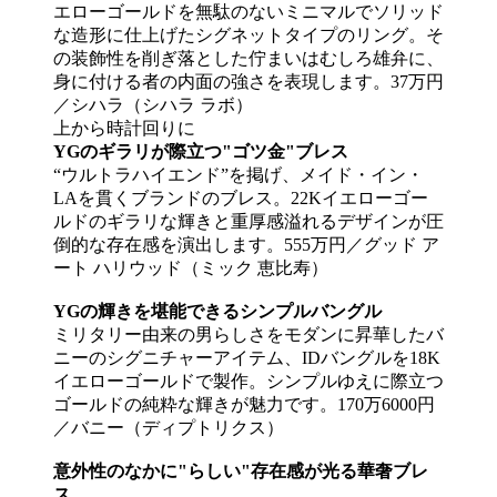
上から時計回りに
YGのギラリが際立つ"ゴツ金"ブレス
“ウルトラハイエンド”を掲げ、メイド・イン・
LAを貫くブランドのブレス。22Kイエローゴー
ルドのギラリな輝きと重厚感溢れるデザインが圧
倒的な存在感を演出します。555万円／グッド ア
ート ハリウッド（ミック 恵比寿）
YGの輝きを堪能できるシンプルバングル
ミリタリー由来の男らしさをモダンに昇華したバ
ニーのシグニチャーアイテム、IDバングルを18K
イエローゴールドで製作。シンプルゆえに際立つ
ゴールドの純粋な輝きが魅力です。170万6000円
／バニー（ディプトリクス）
意外性のなかに"らしい"存在感が光る華奢ブレ
ス