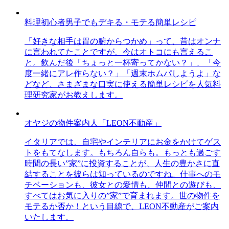
料理初心者男子でもデキる・モテる簡単レシピ
「好きな相手は胃の腑からつかめ」って、昔はオンナ
に言われてたことですが、今はオトコにも言えるこ
と。飲んだ後「ちょっと一杯寄ってかない？」、「今
度一緒にアレ作らない？」「週末ホムパしようよ」な
どなど、さまざまな口実に使える簡単レシピを人気料
理研究家がお教えします。
オヤジの物件案内人「LEON不動産」
イタリアでは、自宅やインテリアにお金をかけてゲス
トをもてなします。もちろん自らも。もっとも過ごす
時間の長い”家”に投資することが、人生の豊かさに直
結することを彼らは知っているのですね。仕事へのモ
チベーションも、彼女との愛情も、仲間との遊びも、
すべてはお気に入りの”家”で育まれます。世の物件を
モテるか否か！という目線で、LEON不動産がご案内
いたします。