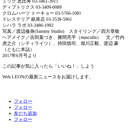
ミック 恵比寿 03-3461-3915
ディプトリクス 03-3409-0089
クロムハーツ トーキョー 03-5766-1081
ドレステリア 銀座店 03-3538-5961
シハラ ラボ 03-3486-1992
写真／渡辺修身(Sammy Studio) スタイリング／四方章敬
ヘアメイク／吉田葉づき、勝間亮平（masculin） 文／竹内
虎之介（シティライツ）、持田慎司、堀川正毅、渡辺 豪
（ともに本誌）
2017年6月号より
この記事が気に入ったら「いいね！」しよう
Web LEONの最新ニュースをお届けします。
フォロー
フォロー
友だち追加
フォロー