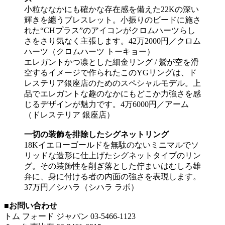
小粒ななかにも確かな存在感を備えた22Kの深い
輝きを纏うブレスレット。小振りのビードに施さ
れた“CHプラス”のアイコンがクロムハーツらし
さをさり気なく主張します。42万2000円／クロム
ハーツ（クロムハーツ トーキョー）
エレガントかつ凛とした細金リング / 鷲が空を滑
空するイメージで作られたこのYGリングは、ド
レステリア銀座店のためのスペシャルモデル。上
品でエレガントな趣のなかにもどこか力強さを感
じるデザインが魅力です。4万6000円／アーム
（ドレステリア 銀座店）
一切の装飾を排除したシグネットリング
18Kイエローゴールドを無駄のないミニマルでソ
リッドな造形に仕上げたシグネットタイプのリン
グ。その装飾性を削ぎ落とした佇まいはむしろ雄
弁に、身に付ける者の内面の強さを表現します。
37万円／シハラ（シハラ ラボ）
■お問い合わせ
トム フォード ジャパン 03-5466-1123