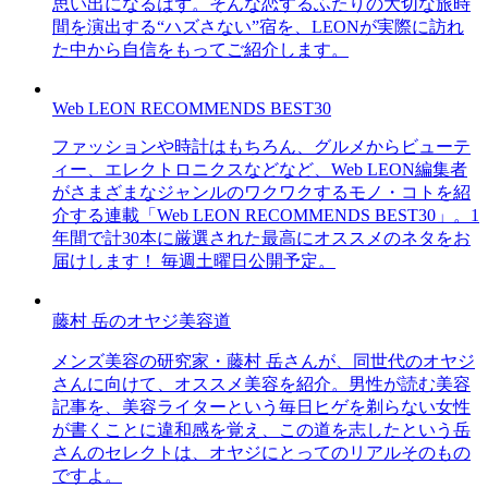
思い出になるはず。そんな恋するふたりの大切な旅時
間を演出する“ハズさない”宿を、LEONが実際に訪れ
た中から自信をもってご紹介します。
Web LEON RECOMMENDS BEST30
ファッションや時計はもちろん、グルメからビューテ
ィー、エレクトロニクスなどなど、Web LEON編集者
がさまざまなジャンルのワクワクするモノ・コトを紹
介する連載「Web LEON RECOMMENDS BEST30」。1
年間で計30本に厳選された最高にオススメのネタをお
届けします！ 毎週土曜日公開予定。
藤村 岳のオヤジ美容道
メンズ美容の研究家・藤村 岳さんが、同世代のオヤジ
さんに向けて、オススメ美容を紹介。男性が読む美容
記事を、美容ライターという毎日ヒゲを剃らない女性
が書くことに違和感を覚え、この道を志したという岳
さんのセレクトは、オヤジにとってのリアルそのもの
ですよ。