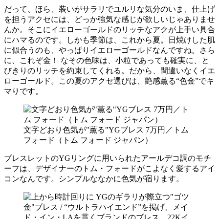
だって、ほら、装いがサラリでユルリな気分のいま、仕上げ
を担うアクセには、どっか強気な感じが欲しいじゃありませ
んか。そこにイエローゴールドのリッチなアクが上手い具合
にハマるのです。しかも季節は、これから夏。日焼けした肌
に似合うのも、やっぱりイエローゴールドなんですね。さら
に、これぞ金！ なその色味は、小粒であっても確実に、と
びきりのリッチを約束してくれる。だから、間違いなくイエ
ローゴールド。この夏のアクセ選びは、艶感薫る“色金”でキ
マりです。
文字どおり色気が"薫る"YGブレス 7万円／トム
フォード（トム フォード ジャパン）
ブレスレットのYGリングに用いられたアールデコ調のモチ
ーフは、デザイナーのトム・フォードがこよなく愛するアイ
コンなんです。シンプルななかに色気が宿ります。