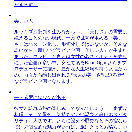
だきます。
美しい人
ルッキズム批判を生みながらも、「美しさ」の需要は
絶えることのない現代。一方で世間が求める「美し
さ」はパターン化し、形骸化してはいないか、そんな
思いから、新しいグラビア企画「美しい人」が生まれ
ました。グラビアと言えば女性の若さとボディを売り
にした企画が多い中、女性であるKaori Oguriさんをプ
ロデューサーに据え、豊かな人生経験を持つ女性たち
の、内面から醸し出される“大人の美しさ”に迫る新た
なグラビア企画となります。
モテる宿にはワケがある
彼女と訪れる旅の楽しみってなんでしょう？ まずは
料理、そして景色。気持ちのいい温泉と高いホスピタ
リティも大切です。さらに設えや歴史などその宿なら
ではの個性的な魅力があれば、旅はきっと素晴らしい