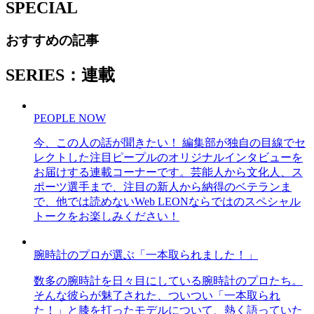
SPECIAL
おすすめの記事
SERIES：連載
PEOPLE NOW
今、この人の話が聞きたい！ 編集部が独自の目線でセ
レクトした注目ピープルのオリジナルインタビューを
お届けする連載コーナーです。芸能人から文化人、ス
ポーツ選手まで、注目の新人から納得のベテランま
で、他では読めないWeb LEONならではのスペシャル
トークをお楽しみください！
腕時計のプロが選ぶ「一本取られました！」
数多の腕時計を日々目にしている腕時計のプロたち。
そんな彼らが魅了された、ついつい「一本取られ
た！」と膝を打ったモデルについて、熱く語っていた