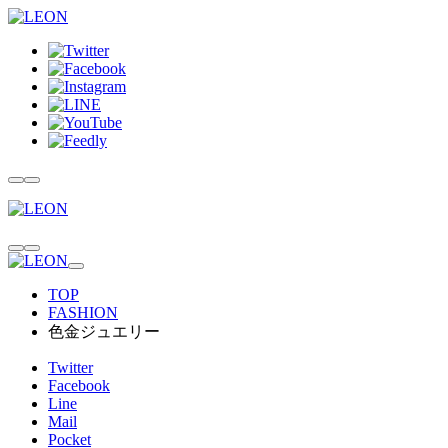
TOP
FASHION
色金ジュエリー
Twitter
Facebook
Line
Mail
Pocket