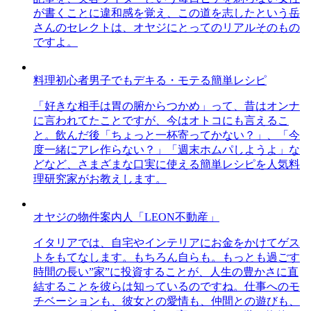
が書くことに違和感を覚え、この道を志したという岳
さんのセレクトは、オヤジにとってのリアルそのもの
ですよ。
料理初心者男子でもデキる・モテる簡単レシピ
「好きな相手は胃の腑からつかめ」って、昔はオンナ
に言われてたことですが、今はオトコにも言えるこ
と。飲んだ後「ちょっと一杯寄ってかない？」、「今
度一緒にアレ作らない？」「週末ホムパしようよ」な
どなど、さまざまな口実に使える簡単レシピを人気料
理研究家がお教えします。
オヤジの物件案内人「LEON不動産」
イタリアでは、自宅やインテリアにお金をかけてゲス
トをもてなします。もちろん自らも。もっとも過ごす
時間の長い”家”に投資することが、人生の豊かさに直
結することを彼らは知っているのですね。仕事へのモ
チベーションも、彼女との愛情も、仲間との遊びも、