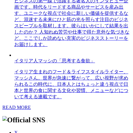
ビジネスの第一線で活躍する著名人のインタビュー企
画です。時代をリードする商品やサービスを産み出
す、ユニークな視点で社会に新しい価値を提供するな
ど、混迷する未来にひと筋の光を照らす注目のビジネ
スピープルを取材します。彼らはいかにして結果を出
したのか？ 人知れぬ苦労や仕事で得た意外な気づきな
ど、ここでしか読めない充実のビジネスストーリーを
お届けします。
イタリア人マッシの「思考する食欲」
イタリア生まれのフード＆ライフスタイルライター、
マッシさん。世界が急速に繋がって、広い視野が求め
られるこの時代に、日本人とはちょっと違う視点で日
本と世界の食に関する文化や習慣、メニューなどにつ
いて考える連載です。
READ MORE
X