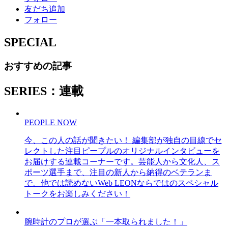
友だち追加
フォロー
SPECIAL
おすすめの記事
SERIES：連載
PEOPLE NOW
今、この人の話が聞きたい！ 編集部が独自の目線でセ
レクトした注目ピープルのオリジナルインタビューを
お届けする連載コーナーです。芸能人から文化人、ス
ポーツ選手まで、注目の新人から納得のベテランま
で、他では読めないWeb LEONならではのスペシャル
トークをお楽しみください！
腕時計のプロが選ぶ「一本取られました！」