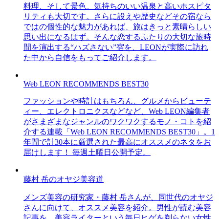
料理、そして景色。気持ちのいい温泉と高いホスピタ
リティも大切です。さらに設えや歴史などその宿なら
ではの個性的な魅力があれば、旅はきっと素晴らしい
思い出になるはず。そんな恋するふたりの大切な旅時
間を演出する“ハズさない”宿を、LEONが実際に訪れ
た中から自信をもってご紹介します。
Web LEON RECOMMENDS BEST30
ファッションや時計はもちろん、グルメからビューテ
ィー、エレクトロニクスなどなど、Web LEON編集者
がさまざまなジャンルのワクワクするモノ・コトを紹
介する連載「Web LEON RECOMMENDS BEST30」。1
年間で計30本に厳選された最高にオススメのネタをお
届けします！ 毎週土曜日公開予定。
藤村 岳のオヤジ美容道
メンズ美容の研究家・藤村 岳さんが、同世代のオヤジ
さんに向けて、オススメ美容を紹介。男性が読む美容
記事を、美容ライターという毎日ヒゲを剃らない女性