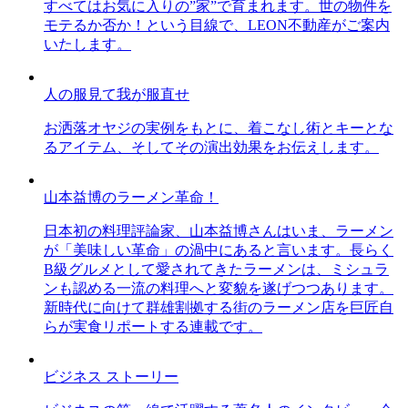
すべてはお気に入りの”家”で育まれます。世の物件を
モテるか否か！という目線で、LEON不動産がご案内
いたします。
人の服見て我が服直せ
お洒落オヤジの実例をもとに、着こなし術とキーとな
るアイテム、そしてその演出効果をお伝えします。
山本益博のラーメン革命！
日本初の料理評論家、山本益博さんはいま、ラーメン
が「美味しい革命」の渦中にあると言います。長らく
B級グルメとして愛されてきたラーメンは、ミシュラ
ンも認める一流の料理へと変貌を遂げつつあります。
新時代に向けて群雄割拠する街のラーメン店を巨匠自
らが実食リポートする連載です。
ビジネス ストーリー