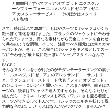
万8000円／すべてフィア オブ ゴッド エクスクル
ーシブリー フォー エルメネジルド ゼニア（ゼニ
ア カスタマーサービス）、そのほかはスタイリ
スト私物
さて、時は流れて2020年、もはやスーツ＆Tシャツはかくも
艶っぽく進化を遂げました。ブラックのジャケットに合わせ
られたTシャツは、異なる素材ながら完全にトーンを合わせ
て共布のような調和。そして、注目すべき腰元には何とカマ
ーバンドが。そう、これ完全にTシャツをキメ服としてスー
ツに合わせた“最上級に艶っぽいTシャツ”スタイルなんで
す。
PAGE 2
そんなスタイルを手がけたのがモダンテーラーリングの旗手
「エルメネジルド ゼニア」のアレッサンドロ・サルトリ
と、ラグジュアリーストリート代表「フィア オブ ゴッド」
のジェリー・ロレンゾと聞いたら、これまた納得。前者はス
ーツの。後者はTシャツの達人ですからね、そんなふたりが
組んだら、そりゃエレガンスも不良（ワル）さも薫る着流し
スーツができるってもんです。Tシャツのユルさを転じて脱
力的な色気に……とくればなんだかワクワクしませんか？