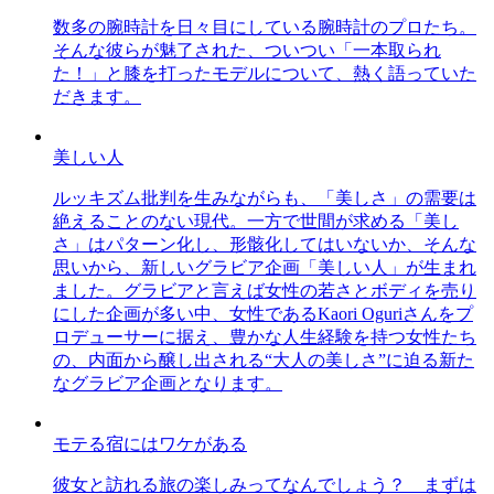
数多の腕時計を日々目にしている腕時計のプロたち。
そんな彼らが魅了された、ついつい「一本取られ
た！」と膝を打ったモデルについて、熱く語っていた
だきます。
美しい人
ルッキズム批判を生みながらも、「美しさ」の需要は
絶えることのない現代。一方で世間が求める「美し
さ」はパターン化し、形骸化してはいないか、そんな
思いから、新しいグラビア企画「美しい人」が生まれ
ました。グラビアと言えば女性の若さとボディを売り
にした企画が多い中、女性であるKaori Oguriさんをプ
ロデューサーに据え、豊かな人生経験を持つ女性たち
の、内面から醸し出される“大人の美しさ”に迫る新た
なグラビア企画となります。
モテる宿にはワケがある
彼女と訪れる旅の楽しみってなんでしょう？ まずは