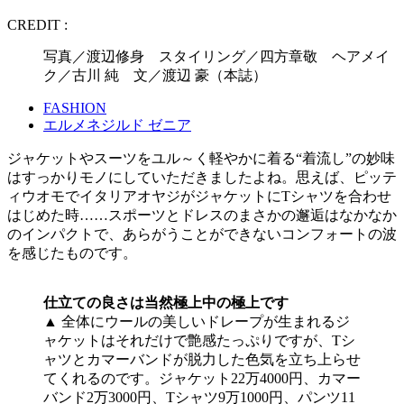
CREDIT :
写真／渡辺修身 スタイリング／四方章敬 ヘアメイ
ク／古川 純 文／渡辺 豪（本誌）
FASHION
エルメネジルド ゼニア
ジャケットやスーツをユル～く軽やかに着る“着流し”の妙味
はすっかりモノにしていただきましたよね。思えば、ピッテ
ィウオモでイタリアオヤジがジャケットにTシャツを合わせ
はじめた時……スポーツとドレスのまさかの邂逅はなかなか
のインパクトで、あらがうことができないコンフォートの波
を感じたものです。
仕立ての良さは当然極上中の極上です
▲ 全体にウールの美しいドレープが生まれるジ
ャケットはそれだけで艶感たっぷりですが、Tシ
ャツとカマーバンドが脱力した色気を立ち上らせ
てくれるのです。ジャケット22万4000円、カマー
バンド2万3000円、Tシャツ9万1000円、パンツ11