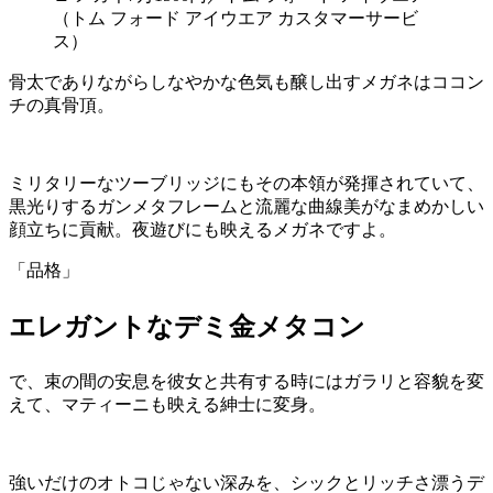
（トム フォード アイウエア カスタマーサービ
ス）
骨太でありながらしなやかな色気も醸し出すメガネはココン
チの真骨頂。
ミリタリーなツーブリッジにもその本領が発揮されていて、
黒光りするガンメタフレームと流麗な曲線美がなまめかしい
顔立ちに貢献。夜遊びにも映えるメガネですよ。
「品格」
エレガントなデミ金メタコン
で、束の間の安息を彼女と共有する時にはガラリと容貌を変
えて、マティーニも映える紳士に変身。
強いだけのオトコじゃない深みを、シックとリッチさ漂うデ