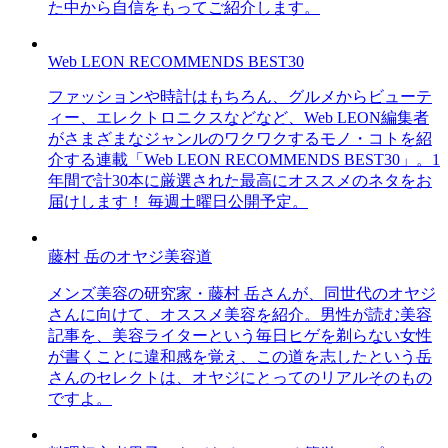
た中から自信をもってご紹介します。
Web LEON RECOMMENDS BEST30
ファッションや時計はもちろん、グルメからビューテ
ィー、エレクトロニクスなどなど、Web LEON編集者
がさまざまなジャンルのワクワクするモノ・コトを紹
介する連載「Web LEON RECOMMENDS BEST30」。1
年間で計30本に厳選された最高にオススメのネタをお
届けします！ 毎週土曜日公開予定。
藤村 岳のオヤジ美容道
メンズ美容の研究家・藤村 岳さんが、同世代のオヤジ
さんに向けて、オススメ美容を紹介。男性が読む美容
記事を、美容ライターという毎日ヒゲを剃らない女性
が書くことに違和感を覚え、この道を志したという岳
さんのセレクトは、オヤジにとってのリアルそのもの
ですよ。