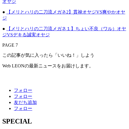
オヤジ
●
【メリとハリの二刀流メガネ2】貫禄オヤジVS爽やかオヤ
ジ
●
【メリとハリの二刀流メガネ１】ちょい不良（ワル）オヤ
ジVSデキる誠実オヤジ
PAGE 7
この記事が気に入ったら「いいね！」しよう
Web LEONの最新ニュースをお届けします。
フォロー
フォロー
友だち追加
フォロー
SPECIAL