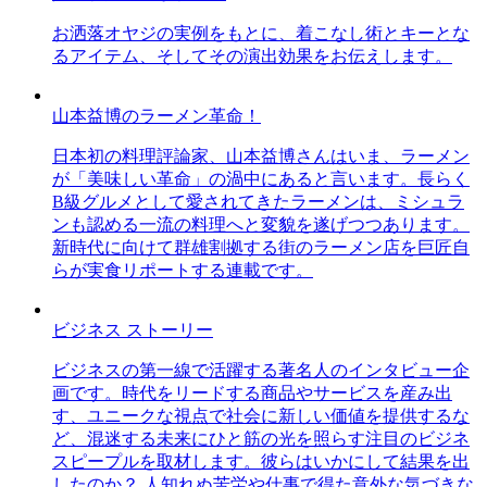
お洒落オヤジの実例をもとに、着こなし術とキーとな
るアイテム、そしてその演出効果をお伝えします。
山本益博のラーメン革命！
日本初の料理評論家、山本益博さんはいま、ラーメン
が「美味しい革命」の渦中にあると言います。長らく
B級グルメとして愛されてきたラーメンは、ミシュラ
ンも認める一流の料理へと変貌を遂げつつあります。
新時代に向けて群雄割拠する街のラーメン店を巨匠自
らが実食リポートする連載です。
ビジネス ストーリー
ビジネスの第一線で活躍する著名人のインタビュー企
画です。時代をリードする商品やサービスを産み出
す、ユニークな視点で社会に新しい価値を提供するな
ど、混迷する未来にひと筋の光を照らす注目のビジネ
スピープルを取材します。彼らはいかにして結果を出
したのか？ 人知れぬ苦労や仕事で得た意外な気づきな