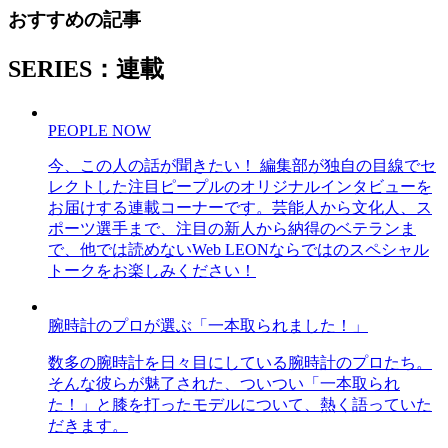
おすすめの記事
SERIES：連載
PEOPLE NOW
今、この人の話が聞きたい！ 編集部が独自の目線でセ
レクトした注目ピープルのオリジナルインタビューを
お届けする連載コーナーです。芸能人から文化人、ス
ポーツ選手まで、注目の新人から納得のベテランま
で、他では読めないWeb LEONならではのスペシャル
トークをお楽しみください！
腕時計のプロが選ぶ「一本取られました！」
数多の腕時計を日々目にしている腕時計のプロたち。
そんな彼らが魅了された、ついつい「一本取られ
た！」と膝を打ったモデルについて、熱く語っていた
だきます。