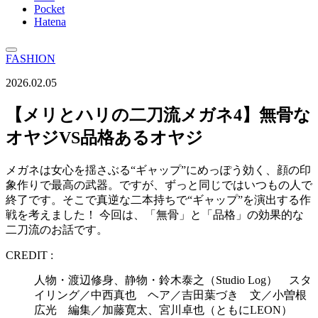
Pocket
Hatena
FASHION
2026.02.05
【メリとハリの二刀流メガネ4】無骨な
オヤジVS品格あるオヤジ
メガネは女心を揺さぶる“ギャップ”にめっぽう効く、顔の印
象作りで最高の武器。ですが、ずっと同じではいつもの人で
終了です。そこで真逆な二本持ちで“ギャップ”を演出する作
戦を考えました！ 今回は、「無骨」と「品格」の効果的な
二刀流のお話です。
CREDIT :
人物・渡辺修身、静物・鈴木泰之（Studio Log） スタ
イリング／中西真也 ヘア／吉田葉づき 文／小曽根
広光 編集／加藤寛太、宮川卓也（ともにLEON）