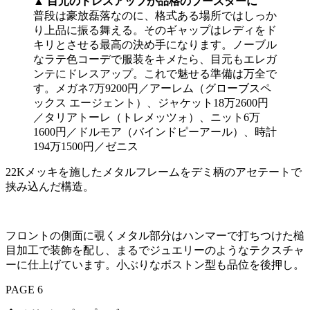
▲
目元のドレスアップが品格のブースターに
普段は豪放磊落なのに、格式ある場所ではしっか
り上品に振る舞える。そのギャップはレディをド
キリとさせる最高の決め手になります。ノーブル
なラテ色コーデで服装をキメたら、目元もエレガ
ンテにドレスアップ。これで魅せる準備は万全で
す。メガネ7万9200円／アーレム（グローブスペ
ックス エージェント）、ジャケット18万2600円
／タリアトーレ（トレメッツォ）、ニット6万
1600円／ドルモア（バインドピーアール）、時計
194万1500円／ゼニス
22Kメッキを施したメタルフレームをデミ柄のアセテートで
挟み込んだ構造。
フロントの側面に覗くメタル部分はハンマーで打ちつけた槌
目加工で装飾を配し、まるでジュエリーのようなテクスチャ
ーに仕上げています。小ぶりなボストン型も品位を後押し。
PAGE 6