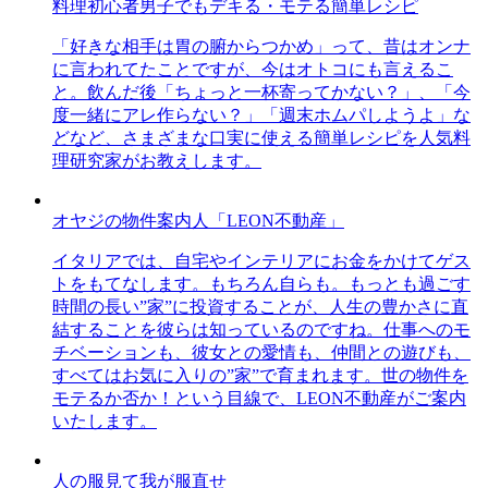
料理初心者男子でもデキる・モテる簡単レシピ
「好きな相手は胃の腑からつかめ」って、昔はオンナ
に言われてたことですが、今はオトコにも言えるこ
と。飲んだ後「ちょっと一杯寄ってかない？」、「今
度一緒にアレ作らない？」「週末ホムパしようよ」な
どなど、さまざまな口実に使える簡単レシピを人気料
理研究家がお教えします。
オヤジの物件案内人「LEON不動産」
イタリアでは、自宅やインテリアにお金をかけてゲス
トをもてなします。もちろん自らも。もっとも過ごす
時間の長い”家”に投資することが、人生の豊かさに直
結することを彼らは知っているのですね。仕事へのモ
チベーションも、彼女との愛情も、仲間との遊びも、
すべてはお気に入りの”家”で育まれます。世の物件を
モテるか否か！という目線で、LEON不動産がご案内
いたします。
人の服見て我が服直せ