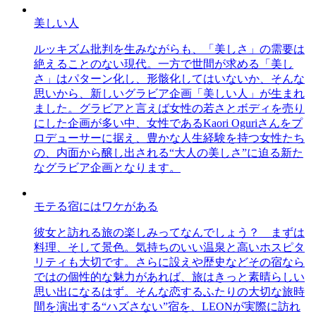
美しい人
ルッキズム批判を生みながらも、「美しさ」の需要は
絶えることのない現代。一方で世間が求める「美し
さ」はパターン化し、形骸化してはいないか、そんな
思いから、新しいグラビア企画「美しい人」が生まれ
ました。グラビアと言えば女性の若さとボディを売り
にした企画が多い中、女性であるKaori Oguriさんをプ
ロデューサーに据え、豊かな人生経験を持つ女性たち
の、内面から醸し出される“大人の美しさ”に迫る新た
なグラビア企画となります。
モテる宿にはワケがある
彼女と訪れる旅の楽しみってなんでしょう？ まずは
料理、そして景色。気持ちのいい温泉と高いホスピタ
リティも大切です。さらに設えや歴史などその宿なら
ではの個性的な魅力があれば、旅はきっと素晴らしい
思い出になるはず。そんな恋するふたりの大切な旅時
間を演出する“ハズさない”宿を、LEONが実際に訪れ