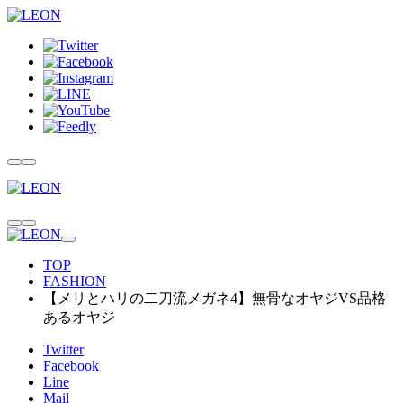
TOP
FASHION
【メリとハリの二刀流メガネ4】無骨なオヤジVS品格
あるオヤジ
Twitter
Facebook
Line
Mail