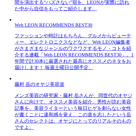
間を演出する“ハズさない”宿を、LEONが実際に訪れ
た中から自信をもってご紹介します。
Web LEON RECOMMENDS BEST30
ファッションや時計はもちろん、グルメからビューテ
ィー、エレクトロニクスなどなど、Web LEON編集者
がさまざまなジャンルのワクワクするモノ・コトを紹
介する連載「Web LEON RECOMMENDS BEST30」。1
年間で計30本に厳選された最高にオススメのネタをお
届けします！ 毎週土曜日公開予定。
藤村 岳のオヤジ美容道
メンズ美容の研究家・藤村 岳さんが、同世代のオヤジ
さんに向けて、オススメ美容を紹介。男性が読む美容
記事を、美容ライターという毎日ヒゲを剃らない女性
が書くことに違和感を覚え、この道を志したという岳
さんのセレクトは、オヤジにとってのリアルそのもの
ですよ。