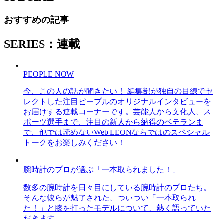
おすすめの記事
SERIES：連載
PEOPLE NOW
今、この人の話が聞きたい！ 編集部が独自の目線でセ
レクトした注目ピープルのオリジナルインタビューを
お届けする連載コーナーです。芸能人から文化人、ス
ポーツ選手まで、注目の新人から納得のベテランま
で、他では読めないWeb LEONならではのスペシャル
トークをお楽しみください！
腕時計のプロが選ぶ「一本取られました！」
数多の腕時計を日々目にしている腕時計のプロたち。
そんな彼らが魅了された、ついつい「一本取られ
た！」と膝を打ったモデルについて、熱く語っていた
だきます。