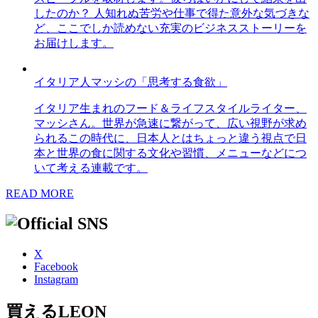
したのか？ 人知れぬ苦労や仕事で得た意外な気づきな
ど、ここでしか読めない充実のビジネスストーリーを
お届けします。
イタリア人マッシの「思考する食欲」
イタリア生まれのフード＆ライフスタイルライター、
マッシさん。世界が急速に繋がって、広い視野が求め
られるこの時代に、日本人とはちょっと違う視点で日
本と世界の食に関する文化や習慣、メニューなどにつ
いて考える連載です。
READ MORE
X
Facebook
Instagram
買えるLEON