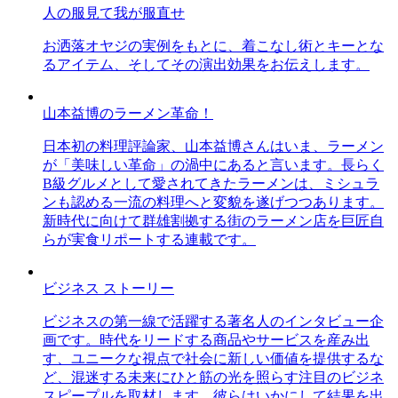
人の服見て我が服直せ
お洒落オヤジの実例をもとに、着こなし術とキーとな
るアイテム、そしてその演出効果をお伝えします。
山本益博のラーメン革命！
日本初の料理評論家、山本益博さんはいま、ラーメン
が「美味しい革命」の渦中にあると言います。長らく
B級グルメとして愛されてきたラーメンは、ミシュラ
ンも認める一流の料理へと変貌を遂げつつあります。
新時代に向けて群雄割拠する街のラーメン店を巨匠自
らが実食リポートする連載です。
ビジネス ストーリー
ビジネスの第一線で活躍する著名人のインタビュー企
画です。時代をリードする商品やサービスを産み出
す、ユニークな視点で社会に新しい価値を提供するな
ど、混迷する未来にひと筋の光を照らす注目のビジネ
スピープルを取材します。彼らはいかにして結果を出