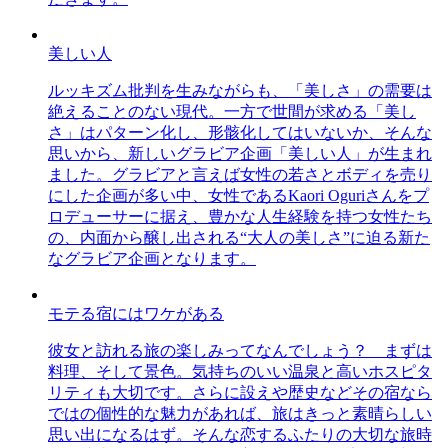
美しい人
ルッキズム批判を生みながらも、「美しさ」の需要は
絶えることのない現代。一方で世間が求める「美し
さ」はパターン化し、形骸化してはいないか、そんな
思いから、新しいグラビア企画「美しい人」が生まれ
ました。グラビアと言えば女性の若さとボディを売り
にした企画が多い中、女性であるKaori Oguriさんをプ
ロデューサーに据え、豊かな人生経験を持つ女性たち
の、内面から醸し出される“大人の美しさ”に迫る新た
なグラビア企画となります。
モテる宿にはワケがある
彼女と訪れる旅の楽しみってなんでしょう？ まずは
料理、そして景色。気持ちのいい温泉と高いホスピタ
リティも大切です。さらに設えや歴史などその宿なら
ではの個性的な魅力があれば、旅はきっと素晴らしい
思い出になるはず。そんな恋するふたりの大切な旅時