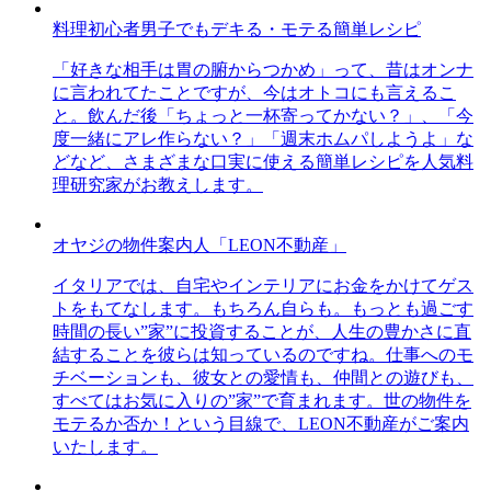
料理初心者男子でもデキる・モテる簡単レシピ
「好きな相手は胃の腑からつかめ」って、昔はオンナ
に言われてたことですが、今はオトコにも言えるこ
と。飲んだ後「ちょっと一杯寄ってかない？」、「今
度一緒にアレ作らない？」「週末ホムパしようよ」な
どなど、さまざまな口実に使える簡単レシピを人気料
理研究家がお教えします。
オヤジの物件案内人「LEON不動産」
イタリアでは、自宅やインテリアにお金をかけてゲス
トをもてなします。もちろん自らも。もっとも過ごす
時間の長い”家”に投資することが、人生の豊かさに直
結することを彼らは知っているのですね。仕事へのモ
チベーションも、彼女との愛情も、仲間との遊びも、
すべてはお気に入りの”家”で育まれます。世の物件を
モテるか否か！という目線で、LEON不動産がご案内
いたします。