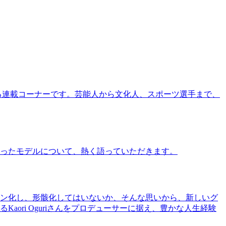
る連載コーナーです。芸能人から文化人、スポーツ選手まで、
ったモデルについて、熱く語っていただきます。
ン化し、形骸化してはいないか、そんな思いから、新しいグ
ri Oguriさんをプロデューサーに据え、豊かな人生経験