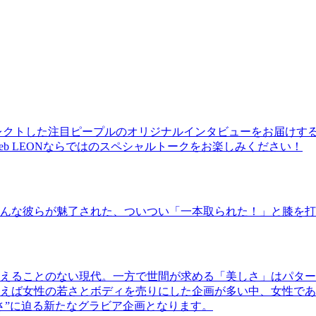
レクトした注目ピープルのオリジナルインタビューをお届けす
b LEONならではのスペシャルトークをお楽しみください！
んな彼らが魅了された、ついつい「一本取られた！」と膝を打
えることのない現代。一方で世間が求める「美しさ」はパター
ば女性の若さとボディを売りにした企画が多い中、女性であるKao
さ”に迫る新たなグラビア企画となります。