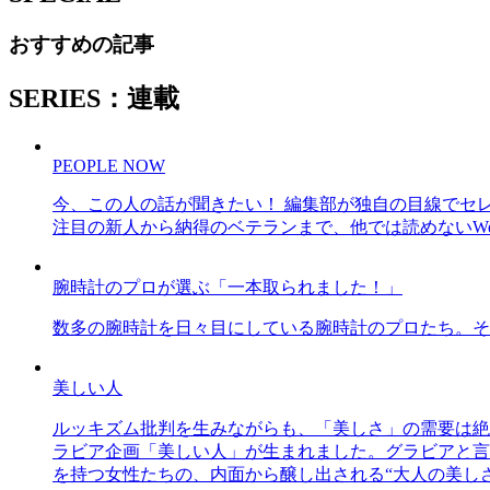
おすすめの記事
SERIES：連載
PEOPLE NOW
今、この人の話が聞きたい！ 編集部が独自の目線でセ
注目の新人から納得のベテランまで、他では読めないWe
腕時計のプロが選ぶ「一本取られました！」
数多の腕時計を日々目にしている腕時計のプロたち。そ
美しい人
ルッキズム批判を生みながらも、「美しさ」の需要は絶
ラビア企画「美しい人」が生まれました。グラビアと言え
を持つ女性たちの、内面から醸し出される“大人の美し