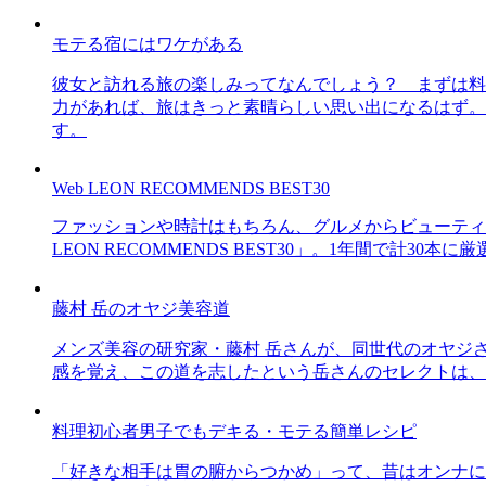
モテる宿にはワケがある
彼女と訪れる旅の楽しみってなんでしょう？ まずは料
力があれば、旅はきっと素晴らしい思い出になるはず。
す。
Web LEON RECOMMENDS BEST30
ファッションや時計はもちろん、グルメからビューティー
LEON RECOMMENDS BEST30」。1年間で計
藤村 岳のオヤジ美容道
メンズ美容の研究家・藤村 岳さんが、同世代のオヤジ
感を覚え、この道を志したという岳さんのセレクトは、
料理初心者男子でもデキる・モテる簡単レシピ
「好きな相手は胃の腑からつかめ」って、昔はオンナに