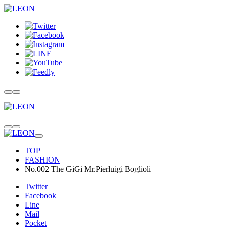
TOP
FASHION
No.002 The GiGi Mr.Pierluigi Boglioli
Twitter
Facebook
Line
Mail
Pocket