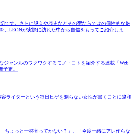
切です。さらに設えや歴史などその宿ならではの個性的な魅
を、LEONが実際に訪れた中から自信をもってご紹介しま
まなジャンルのワクワクするモノ・コトを紹介する連載「Web
公開予定。
美容ライターという毎日ヒゲを剃らない女性が書くことに違和
「ちょっと一杯寄ってかない？」、「今度一緒にアレ作らな