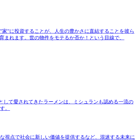
”家”に投資することが、人生の豊かさに直結することを彼ら
で育まれます。世の物件をモテるか否か！という目線で、
として愛されてきたラーメンは、ミシュランも認める一流の
す。
な視点で社会に新しい価値を提供するなど、混迷する未来に