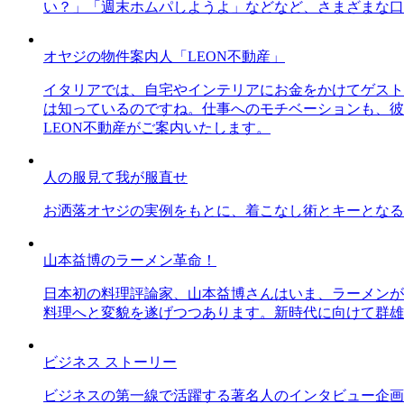
い？」「週末ホムパしようよ」などなど、さまざまな口
オヤジの物件案内人「LEON不動産」
イタリアでは、自宅やインテリアにお金をかけてゲスト
は知っているのですね。仕事へのモチベーションも、彼
LEON不動産がご案内いたします。
人の服見て我が服直せ
お洒落オヤジの実例をもとに、着こなし術とキーとなる
山本益博のラーメン革命！
日本初の料理評論家、山本益博さんはいま、ラーメンが
料理へと変貌を遂げつつあります。新時代に向けて群雄
ビジネス ストーリー
ビジネスの第一線で活躍する著名人のインタビュー企画