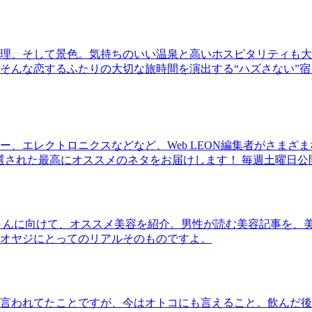
理、そして景色。気持ちのいい温泉と高いホスピタリティも大
そんな恋するふたりの大切な旅時間を演出する“ハズさない”宿
、エレクトロニクスなどなど、Web LEON編集者がさまざ
30本に厳選された最高にオススメのネタをお届けします！ 毎週土曜日
さんに向けて、オススメ美容を紹介。男性が読む美容記事を、
オヤジにとってのリアルそのものですよ。
言われてたことですが、今はオトコにも言えること。飲んだ後