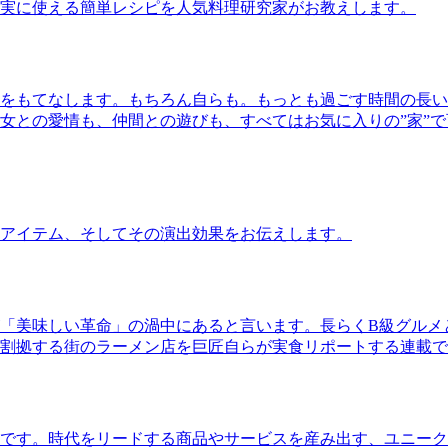
実に使える簡単レシピを人気料理研究家がお教えします。
をもてなします。もちろん自らも。もっとも過ごす時間の長い
女との愛情も、仲間との遊びも、すべてはお気に入りの”家”
アイテム、そしてその演出効果をお伝えします。
「美味しい革命」の渦中にあると言います。長らくB級グルメ
割拠する街のラーメン店を巨匠自らが実食リポートする連載で
です。時代をリードする商品やサービスを産み出す、ユニーク