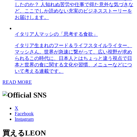
したのか？ 人知れぬ苦労や仕事で得た意外な気づきな
ど、ここでしか読めない充実のビジネスストーリーを
お届けします。
イタリア人マッシの「思考する食欲」
イタリア生まれのフード＆ライフスタイルライター、
マッシさん。世界が急速に繋がって、広い視野が求め
られるこの時代に、日本人とはちょっと違う視点で日
本と世界の食に関する文化や習慣、メニューなどにつ
いて考える連載です。
READ MORE
X
Facebook
Instagram
買えるLEON