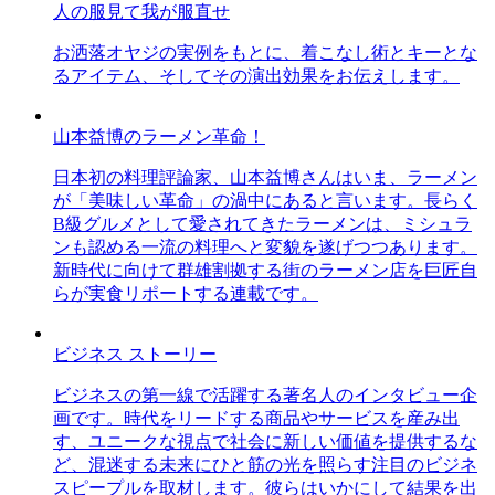
人の服見て我が服直せ
お洒落オヤジの実例をもとに、着こなし術とキーとな
るアイテム、そしてその演出効果をお伝えします。
山本益博のラーメン革命！
日本初の料理評論家、山本益博さんはいま、ラーメン
が「美味しい革命」の渦中にあると言います。長らく
B級グルメとして愛されてきたラーメンは、ミシュラ
ンも認める一流の料理へと変貌を遂げつつあります。
新時代に向けて群雄割拠する街のラーメン店を巨匠自
らが実食リポートする連載です。
ビジネス ストーリー
ビジネスの第一線で活躍する著名人のインタビュー企
画です。時代をリードする商品やサービスを産み出
す、ユニークな視点で社会に新しい価値を提供するな
ど、混迷する未来にひと筋の光を照らす注目のビジネ
スピープルを取材します。彼らはいかにして結果を出