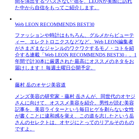
間を演出する“ハズさない”宿を、LEONが実際に訪れ
た中から自信をもってご紹介します。
Web LEON RECOMMENDS BEST30
ファッションや時計はもちろん、グルメからビューテ
ィー、エレクトロニクスなどなど、Web LEON編集者
がさまざまなジャンルのワクワクするモノ・コトを紹
介する連載「Web LEON RECOMMENDS BEST30」。1
年間で計30本に厳選された最高にオススメのネタをお
届けします！ 毎週土曜日公開予定。
藤村 岳のオヤジ美容道
メンズ美容の研究家・藤村 岳さんが、同世代のオヤジ
さんに向けて、オススメ美容を紹介。男性が読む美容
記事を、美容ライターという毎日ヒゲを剃らない女性
が書くことに違和感を覚え、この道を志したという岳
さんのセレクトは、オヤジにとってのリアルそのもの
ですよ。