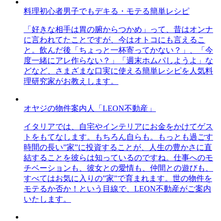
料理初心者男子でもデキる・モテる簡単レシピ
「好きな相手は胃の腑からつかめ」って、昔はオンナ
に言われてたことですが、今はオトコにも言えるこ
と。飲んだ後「ちょっと一杯寄ってかない？」、「今
度一緒にアレ作らない？」「週末ホムパしようよ」な
どなど、さまざまな口実に使える簡単レシピを人気料
理研究家がお教えします。
オヤジの物件案内人「LEON不動産」
イタリアでは、自宅やインテリアにお金をかけてゲス
トをもてなします。もちろん自らも。もっとも過ごす
時間の長い”家”に投資することが、人生の豊かさに直
結することを彼らは知っているのですね。仕事へのモ
チベーションも、彼女との愛情も、仲間との遊びも、
すべてはお気に入りの”家”で育まれます。世の物件を
モテるか否か！という目線で、LEON不動産がご案内
いたします。