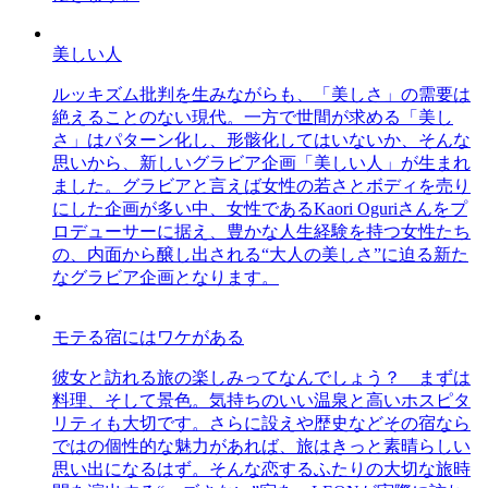
美しい人
ルッキズム批判を生みながらも、「美しさ」の需要は
絶えることのない現代。一方で世間が求める「美し
さ」はパターン化し、形骸化してはいないか、そんな
思いから、新しいグラビア企画「美しい人」が生まれ
ました。グラビアと言えば女性の若さとボディを売り
にした企画が多い中、女性であるKaori Oguriさんをプ
ロデューサーに据え、豊かな人生経験を持つ女性たち
の、内面から醸し出される“大人の美しさ”に迫る新た
なグラビア企画となります。
モテる宿にはワケがある
彼女と訪れる旅の楽しみってなんでしょう？ まずは
料理、そして景色。気持ちのいい温泉と高いホスピタ
リティも大切です。さらに設えや歴史などその宿なら
ではの個性的な魅力があれば、旅はきっと素晴らしい
思い出になるはず。そんな恋するふたりの大切な旅時