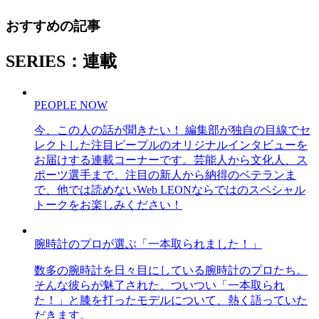
おすすめの記事
SERIES：連載
PEOPLE NOW
今、この人の話が聞きたい！ 編集部が独自の目線でセ
レクトした注目ピープルのオリジナルインタビューを
お届けする連載コーナーです。芸能人から文化人、ス
ポーツ選手まで、注目の新人から納得のベテランま
で、他では読めないWeb LEONならではのスペシャル
トークをお楽しみください！
腕時計のプロが選ぶ「一本取られました！」
数多の腕時計を日々目にしている腕時計のプロたち。
そんな彼らが魅了された、ついつい「一本取られ
た！」と膝を打ったモデルについて、熱く語っていた
だきます。