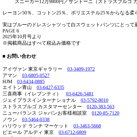
スニーカー12万9800円／サントーニ（ストラスブルゴ
レーヨン50％、コットン25％、ポリエステル25％からな
実はブルーのドレスシャツって白スウェットパンツにとって
PAGE 6
2025年10月号より
※掲載商品はすべて税込み価格です
■ お問い合わせ
アイヴァン 東京ギャラリー
03-3409-1972
アマン
03-6805-0527
HJM
03-6434-0885
エイトン青山
03-6427-6335
三喜商事（イレブンティ）
03-6426-5481
ジェイプラスインターナショナル
03-5792-8010
ストラスブルゴ カスタマーセンター
0120-383-563
ニューバランス ジャパンお客様相談室
0120-85-7120
ノウン
03-5464-0338
ハリウッド ランチ マーケット
03-3463-5668
ピエール アルディ 東京
03-6712-6809