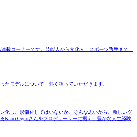
る連載コーナーです。芸能人から文化人、スポーツ選手まで、
ったモデルについて、熱く語っていただきます。
ン化し、形骸化してはいないか、そんな思いから、新しいグ
ri Oguriさんをプロデューサーに据え、豊かな人生経験