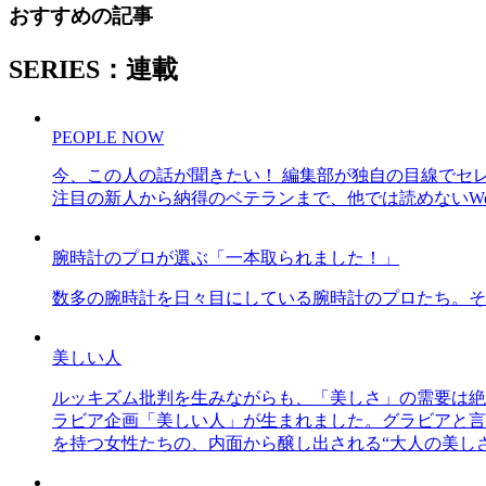
おすすめの記事
SERIES：連載
PEOPLE NOW
今、この人の話が聞きたい！ 編集部が独自の目線でセ
注目の新人から納得のベテランまで、他では読めないWe
腕時計のプロが選ぶ「一本取られました！」
数多の腕時計を日々目にしている腕時計のプロたち。そ
美しい人
ルッキズム批判を生みながらも、「美しさ」の需要は絶
ラビア企画「美しい人」が生まれました。グラビアと言え
を持つ女性たちの、内面から醸し出される“大人の美し