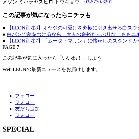
メゾン ミハラヤスヒロ トウキョウ
03-5770-3291
この記事が気になったらコチラも
●
【LEON別注8】オヤジの可愛げを究極に引き出せる白ス
●
白パンで差をつけるなら、大人の余裕たっぷりな「ももユ
●
【LEON別注7】「ムータ・マリン」に懐かしのスタンドカ
PAGE 7
この記事が気に入ったら「いいね！」しよう
Web LEONの最新ニュースをお届けします。
フォロー
フォロー
友だち追加
フォロー
SPECIAL