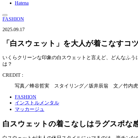
Hatena
FASHION
2025.09.17
「白スウェット」を大人が着こなすコツ
いくらクリーンな印象の白スウェットと言えど、どんなふう
は？
CREDIT :
写真／蜂谷哲実 スタイリング／坂井辰翁 文／竹内虎
FASHION
インストルメンタル
マッカージュ
白スウェットの着こなしはラグスポな
白スウェットが大人の休日スタイルにハマるのは、楽チンな