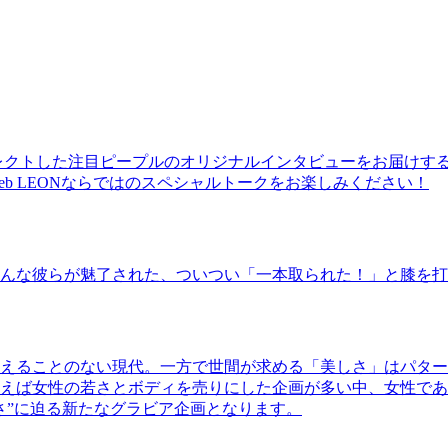
レクトした注目ピープルのオリジナルインタビューをお届けす
b LEONならではのスペシャルトークをお楽しみください！
んな彼らが魅了された、ついつい「一本取られた！」と膝を打
えることのない現代。一方で世間が求める「美しさ」はパター
ば女性の若さとボディを売りにした企画が多い中、女性であるKao
さ”に迫る新たなグラビア企画となります。