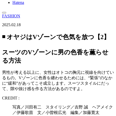
Hatena
FASHION
2025.02.18
◾️ オヤジはVゾーンで色気を放つ【2】
スーツのVゾーンに男の色香を薫らせ
る方法
男性が考える以上に、女性はオトコの胸元に視線を向けてい
るもの。Vゾーンに色香を纏わせるためには、“緊張”のなか
に“緩和”があってこそ成立します。スーツスタイルにだっ
て、隙や抜け感を作る方法があるのですよ。
CREDIT :
写真／川田有二 スタイリング／吉野 誠 ヘアメイク
／伊藤歌苗 文／小曽根広光 編集／加藤寛太