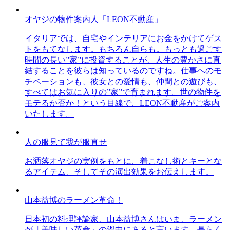
オヤジの物件案内人「LEON不動産」
イタリアでは、自宅やインテリアにお金をかけてゲス
トをもてなします。もちろん自らも。もっとも過ごす
時間の長い”家”に投資することが、人生の豊かさに直
結することを彼らは知っているのですね。仕事へのモ
チベーションも、彼女との愛情も、仲間との遊びも、
すべてはお気に入りの”家”で育まれます。世の物件を
モテるか否か！という目線で、LEON不動産がご案内
いたします。
人の服見て我が服直せ
お洒落オヤジの実例をもとに、着こなし術とキーとな
るアイテム、そしてその演出効果をお伝えします。
山本益博のラーメン革命！
日本初の料理評論家、山本益博さんはいま、ラーメン
が「美味しい革命」の渦中にあると言います。長らく