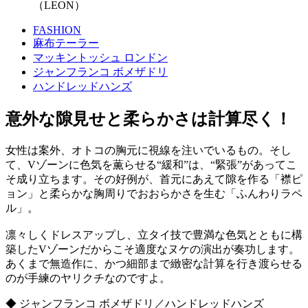
（LEON）
FASHION
麻布テーラー
マッキントッシュ ロンドン
ジャンフランコ ボメザドリ
ハンドレッドハンズ
意外な隙見せと柔らかさは計算尽く！
女性は案外、オトコの胸元に視線を注いでいるもの。そし
て、Vゾーンに色気を薫らせる“緩和”は、“緊張”があってこ
そ成り立ちます。その好例が、首元にあえて隙を作る「襟ピ
ョン」と柔らかな胸周りでおおらかさを生む「ふんわりラペ
ル」。
凛々しくドレスアップし、立タイ技で豊満な色気とともに構
築したVゾーンだからこそ適度なヌケの演出が奏功します。
あくまで無造作に、かつ細部まで緻密な計算を行き渡らせる
のが手練のヤリクチなのですよ。
◆ ジャンフランコ ボメザドリ／ハンドレッドハンズ