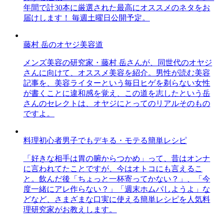
年間で計30本に厳選された最高にオススメのネタをお
届けします！ 毎週土曜日公開予定。
藤村 岳のオヤジ美容道
メンズ美容の研究家・藤村 岳さんが、同世代のオヤジ
さんに向けて、オススメ美容を紹介。男性が読む美容
記事を、美容ライターという毎日ヒゲを剃らない女性
が書くことに違和感を覚え、この道を志したという岳
さんのセレクトは、オヤジにとってのリアルそのもの
ですよ。
料理初心者男子でもデキる・モテる簡単レシピ
「好きな相手は胃の腑からつかめ」って、昔はオンナ
に言われてたことですが、今はオトコにも言えるこ
と。飲んだ後「ちょっと一杯寄ってかない？」、「今
度一緒にアレ作らない？」「週末ホムパしようよ」な
どなど、さまざまな口実に使える簡単レシピを人気料
理研究家がお教えします。