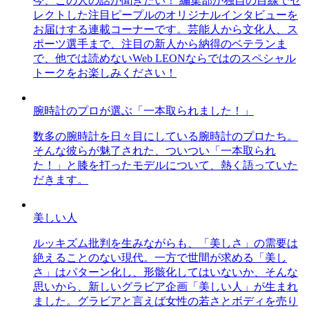
今、この人の話が聞きたい！ 編集部が独自の目線でセ
レクトした注目ピープルのオリジナルインタビューを
お届けする連載コーナーです。芸能人から文化人、ス
ポーツ選手まで、注目の新人から納得のベテランま
で、他では読めないWeb LEONならではのスペシャル
トークをお楽しみください！
腕時計のプロが選ぶ「一本取られました！」
数多の腕時計を日々目にしている腕時計のプロたち。
そんな彼らが魅了された、ついつい「一本取られ
た！」と膝を打ったモデルについて、熱く語っていた
だきます。
美しい人
ルッキズム批判を生みながらも、「美しさ」の需要は
絶えることのない現代。一方で世間が求める「美し
さ」はパターン化し、形骸化してはいないか、そんな
思いから、新しいグラビア企画「美しい人」が生まれ
ました。グラビアと言えば女性の若さとボディを売り