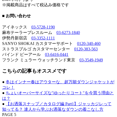
※掲載商品はすべて税込み価格です
■ お問い合わせ
アイネックス
03-5728-1190
麻布テーラープレスルーム
03-6273-1840
伊勢丹新宿店
03-3352-1111
SANYO SHOKAI カスタマーサポート
0120-340-460
ストラスブルゴ カスタマーセンター
0120-383-563
バインド ピーアール
03-6416-0441
フランク ミュラー ウォッチランド東京
03-3549-1949
こちらの記事もオススメです
●
冬はインナー春はアウターな、超万能ダウンジャケットが
コレ！
●
ちょいオーバーサイズな"ゆったりコート"を今買う理由と
は？
●
【お洒落スナップ／カタログ編 Part1】ジャッカジレって
知ってる？ 達人から学ぶお洒落なダウンの着こなし方
PAGE 5