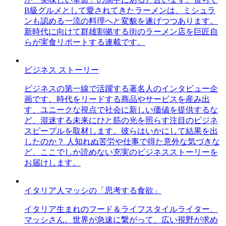
B級グルメとして愛されてきたラーメンは、ミシュラ
ンも認める一流の料理へと変貌を遂げつつあります。
新時代に向けて群雄割拠する街のラーメン店を巨匠自
らが実食リポートする連載です。
ビジネス ストーリー
ビジネスの第一線で活躍する著名人のインタビュー企
画です。時代をリードする商品やサービスを産み出
す、ユニークな視点で社会に新しい価値を提供するな
ど、混迷する未来にひと筋の光を照らす注目のビジネ
スピープルを取材します。彼らはいかにして結果を出
したのか？ 人知れぬ苦労や仕事で得た意外な気づきな
ど、ここでしか読めない充実のビジネスストーリーを
お届けします。
イタリア人マッシの「思考する食欲」
イタリア生まれのフード＆ライフスタイルライター、
マッシさん。世界が急速に繋がって、広い視野が求め