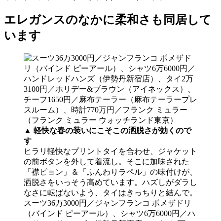
エレガンスのなかに柔和さも同居して
います
▲
軽快な春の装いにこそこの洒脱さが効くので
す
ヒラリ軽快なプリントタイを合わせ、ジャケット
の前ボタンを外して着流し。そこに加味された
「襟ピョン」＆「ふんわりラペル」の味付けが、
洒脱さをいっそう高めています。ハズしがダラし
なさに転ばないよう、タイはきっちりと結んで。
スーツ36万3000円／ジャンフランコ ボメザドリ
（バインド ピーアール）、シャツ6万6000円／ハ