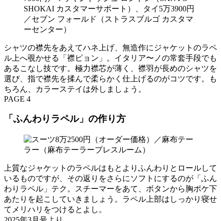
シャツの襟先をあえてハネ上げ、無造作にジャケットのラペ
ル上へ覗かせる「襟ピョン」。イタリア〜ノの常套手段でも
あるこなし技です。極力襟芯が薄く、襟羽が長めのシャツを
選び、指で襟先を揉んで柔らかく仕上げるのがコツです。も
ちろん、カラーステイは外しましょう。
PAGE 4
「ふんわりラペル」の作り方
上質なジャケットのラペルはもとよりふんわりとロールして
いるものですが、その返りをさらにソフトにするのが「ふん
わりラペル」テク。スチーマーをあて、ボタンから胸ポケ下
あたりを起こしていきましょう。ラペル上部はしっかり寝せ
てメリハリをつけるとよし。
2025年3月号より