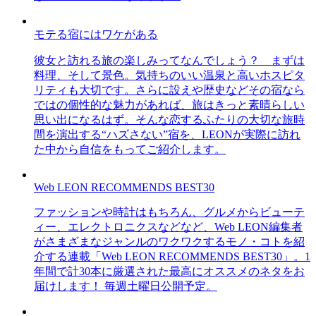
モテる宿にはワケがある
彼女と訪れる旅の楽しみってなんでしょう？ まずは
料理、そして景色。気持ちのいい温泉と高いホスピタ
リティも大切です。さらに設えや歴史などその宿なら
ではの個性的な魅力があれば、旅はきっと素晴らしい
思い出になるはず。そんな恋するふたりの大切な旅時
間を演出する“ハズさない”宿を、LEONが実際に訪れ
た中から自信をもってご紹介します。
Web LEON RECOMMENDS BEST30
ファッションや時計はもちろん、グルメからビューテ
ィー、エレクトロニクスなどなど、Web LEON編集者
がさまざまなジャンルのワクワクするモノ・コトを紹
介する連載「Web LEON RECOMMENDS BEST30」。1
年間で計30本に厳選された最高にオススメのネタをお
届けします！ 毎週土曜日公開予定。