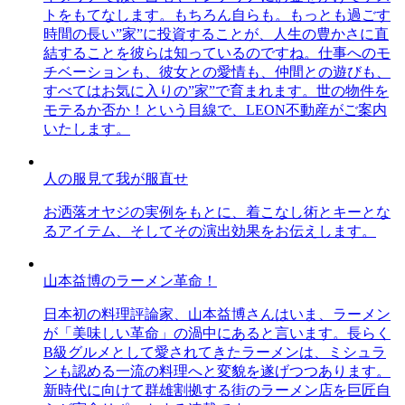
トをもてなします。もちろん自らも。もっとも過ごす
時間の長い”家”に投資することが、人生の豊かさに直
結することを彼らは知っているのですね。仕事へのモ
チベーションも、彼女との愛情も、仲間との遊びも、
すべてはお気に入りの”家”で育まれます。世の物件を
モテるか否か！という目線で、LEON不動産がご案内
いたします。
人の服見て我が服直せ
お洒落オヤジの実例をもとに、着こなし術とキーとな
るアイテム、そしてその演出効果をお伝えします。
山本益博のラーメン革命！
日本初の料理評論家、山本益博さんはいま、ラーメン
が「美味しい革命」の渦中にあると言います。長らく
B級グルメとして愛されてきたラーメンは、ミシュラ
ンも認める一流の料理へと変貌を遂げつつあります。
新時代に向けて群雄割拠する街のラーメン店を巨匠自