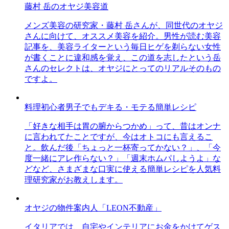
藤村 岳のオヤジ美容道
メンズ美容の研究家・藤村 岳さんが、同世代のオヤジ
さんに向けて、オススメ美容を紹介。男性が読む美容
記事を、美容ライターという毎日ヒゲを剃らない女性
が書くことに違和感を覚え、この道を志したという岳
さんのセレクトは、オヤジにとってのリアルそのもの
ですよ。
料理初心者男子でもデキる・モテる簡単レシピ
「好きな相手は胃の腑からつかめ」って、昔はオンナ
に言われてたことですが、今はオトコにも言えるこ
と。飲んだ後「ちょっと一杯寄ってかない？」、「今
度一緒にアレ作らない？」「週末ホムパしようよ」な
どなど、さまざまな口実に使える簡単レシピを人気料
理研究家がお教えします。
オヤジの物件案内人「LEON不動産」
イタリアでは、自宅やインテリアにお金をかけてゲス