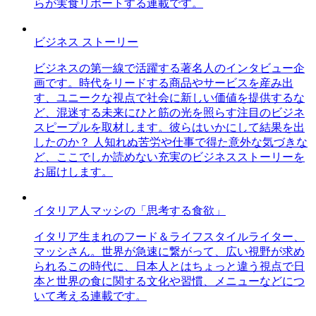
らが実食リポートする連載です。
ビジネス ストーリー
ビジネスの第一線で活躍する著名人のインタビュー企
画です。時代をリードする商品やサービスを産み出
す、ユニークな視点で社会に新しい価値を提供するな
ど、混迷する未来にひと筋の光を照らす注目のビジネ
スピープルを取材します。彼らはいかにして結果を出
したのか？ 人知れぬ苦労や仕事で得た意外な気づきな
ど、ここでしか読めない充実のビジネスストーリーを
お届けします。
イタリア人マッシの「思考する食欲」
イタリア生まれのフード＆ライフスタイルライター、
マッシさん。世界が急速に繋がって、広い視野が求め
られるこの時代に、日本人とはちょっと違う視点で日
本と世界の食に関する文化や習慣、メニューなどにつ
いて考える連載です。