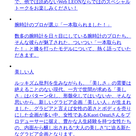
で、他では読めないWeb LEONならではのスペシャル
トークをお楽しみください！
腕時計のプロが選ぶ「一本取られました！」
数多の腕時計を日々目にしている腕時計のプロたち。
そんな彼らが魅了された、ついつい「一本取られ
た！」と膝を打ったモデルについて、熱く語っていた
だきます。
美しい人
ルッキズム批判を生みながらも、「美しさ」の需要は
絶えることのない現代。一方で世間が求める「美し
さ」はパターン化し、形骸化してはいないか、そんな
思いから、新しいグラビア企画「美しい人」が生まれ
ました。グラビアと言えば女性の若さとボディを売り
にした企画が多い中、女性であるKaori Oguriさんをプ
ロデューサーに据え、豊かな人生経験を持つ女性たち
の、内面から醸し出される“大人の美しさ”に迫る新た
なグラビア企画となります。