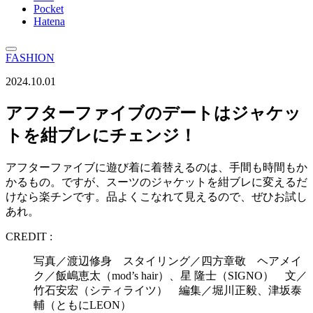
Pocket
Hatena
FASHION
2024.10.01
アフターファイブのデートはジャケッ
トを紺ブレにチェンジ！
アフターファイブに遊び着に着替えるのは、手間も時間もか
かるもの。ですが、スーツのジャケットを紺ブレに変えるだ
けなら楽チンです。品よくこなれて見えるので、ぜひお試し
あれ。
CREDIT :
写真／渡辺修身 スタイリング／四方章敬 ヘアメイ
ク／飯嶋恵太（mod’s hair）、星 隆士（SIGNO） 文／
竹石安宏（シティライツ） 編集／堀川正毅、津坂泰
輔（ともにLEON）